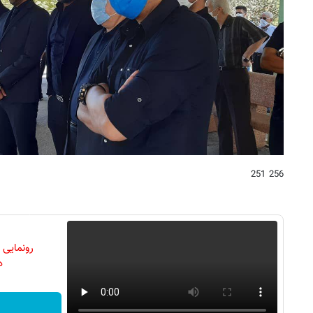
256 251
رونمایی
دن