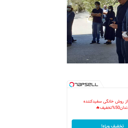
 از روش خانگی سفیدکننده
دان50%تخفیف🔥
تخفیف ویژه!