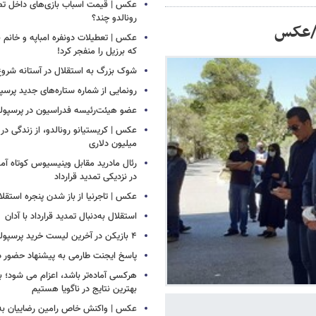
عکس | قیمت اسباب بازی‌های داخل تصو
رونالدو چند؟
ن/عکس
عکس | تعطیلات دونفره امباپه و خانم ب
که برزیل را منفجر کرد!
شوک بزرگ به استقلال در آستانه شروع
رونمایی از شماره ستاره‌های جدید پرس
عضو هیئت‌رئیسه فدراسیون در پرسپ
عکس | کریستیانو رونالدو، از زندگی در فق
میلیون دلاری
رئال مادرید مقابل وینیسیوس کوتاه آمد
در نزدیکی تمدید قرارداد
عکس | تاجرنیا از باز شدن پنجره استقلا
استقلال به‌دنبال تمدید قرارداد با آدان
۴ بازیکن در آخرین لیست خرید پرسپولیس!
پاسخ ایجنت طارمی به پیشنهاد حضور د
هرکسی آماده‌تر باشد، اعزام می شود؛ 
بهترین نتایج در ناگویا هستیم
عکس | واکنش خاص رامین رضاییان به 