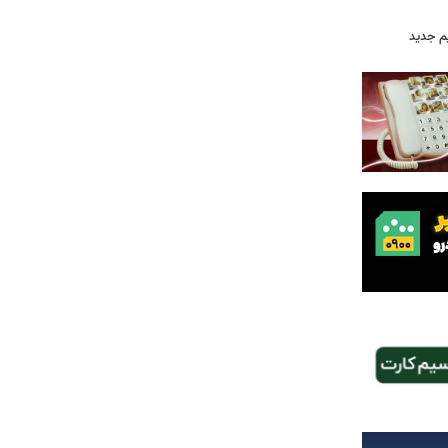
م جدید