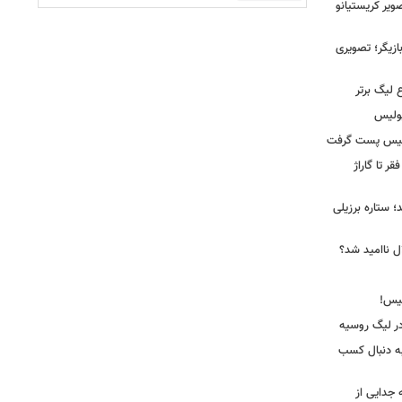
یر کریستیانو
ازیگر؛ تصویری
 لیگ برتر
پولیس
ولیس پست گرفت
ر تا گاراژ
؛ ستاره برزیلی
ل ناامید شد؟
ر لیگ روسیه
به دنبال کسب
جدایی از