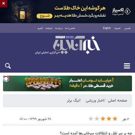
×
فارسی
العربية
English
تماس با ما
درباره ما
تبلیغات
آرشیو
یکشنبه ۱۸ مرداد ۱۴۰۵
صفحه اصلی
اخبار ورزشی
لیگ برتر
۲۸ شهریور ۱۳۹۹ - ۰۷:۰۰
۲ نفر
چه بر سر نقل و انتقالات سرخابی‌ها آمده است؟