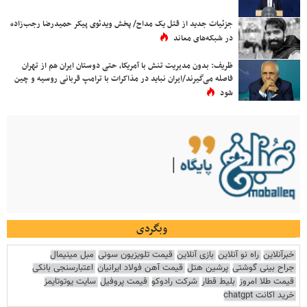
جزئیات جدید از قتل یک مداح/ پخش ویدئوی پیکر حمیدرضا رجب‌زاده
در شبکه‌های معاند
ظریف: بدون مدیریت تنش با آمریکا، حتی دوستان ایران هم از تهران
فاصله می‌گیرند/ایران نباید در مذاکرات با ترامپ قربانی روسیه و چین
شود
وبگردی
خبرآنلاین
راه نو آنلاین
بازی آنلاین
قیمت تلویزیون سونی
مبل مینیمال
جراح بینی گوشتی
پرشین هتل
قیمت آهن فولاد ایرانیان
اعتبارسنجی بانکی
قیمت طلا امروز
بلیط قطار
شرکت رادوکو
قیمت پروفیل
سایت یوتوتایمز
خرید اکانت chatgpt