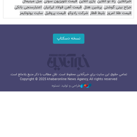
خبرآنلاین
راه نو آنلاین
بازی آنلاین
قیمت تلویزیون سونی
مبل مینیمال
جراح بینی گوشتی
پرشین هتل
قیمت آهن فولاد ایرانیان
اعتبارسنجی بانکی
قیمت طلا امروز
بلیط قطار
شرکت رادوکو
قیمت پروفیل
سایت یوتوتایمز
نسخه دسکتاپ
تمامی حقوق این سایت برای خبرآنلاین محفوظ است. نقل مطالب با ذکر منبع بلامانع است.
Copyright © 2025 khabaronline News Agancy, All rights reserved
طراحی و تولید: نستوه