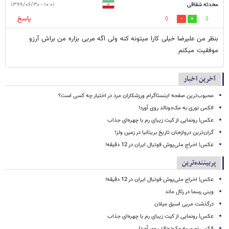
محدثه شقاقی
۱۰:۰۱ - ۱۳۹۹/۰۶/۳۰
پاسخ
0
0
بنظر من علیرضا خیلی کارا میتونه کنه ولی اگه مربی بزاره من براش آرزو
موفقیت میکنم
آخرین اخبار
محبوب‌ترین صفحه اینستاگرام ورزشکاران مرد در اختیار چه کسی است؟
الکس نوری به مک‌دونالد روی آورد!
عکس| رونمایی از کیت زیبای رم با چهره‌ای جذاب
گران‌ترین دروازه‌بان تاریخ بریتانیا در زمین ولز!
عکس| اخراج ملی‌پوش فوتبال ایران در 12 دقیقه!
پربیننده‌ترین
عکس| اخراج ملی‌پوش فوتبال ایران در 12 دقیقه!
وینی رسما در رئال ماند
درگذشت مربی اسبق میلان
عکس| رونمایی از کیت زیبای رم با چهره‌ای جذاب
الکس نوری به مک‌دونالد روی آورد!