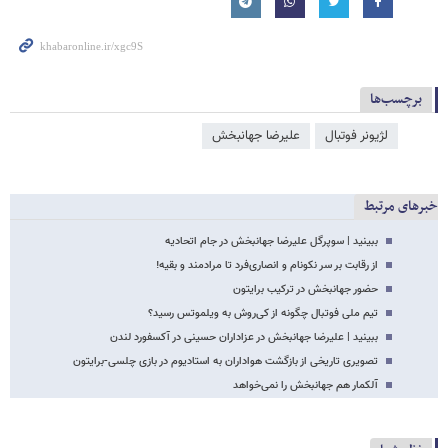
برچسب‌ها
لژیونر فوتبال
علیرضا جهانبخش
خبرهای مرتبط
ببینید | سوپرگل علیرضا جهانبخش در جام اتحادیه
از رقابت بر سر نکونام و انصاری‌فرد تا مرادمند و بقیه!
حضور جهانبخش در ترکیب برایتون
تیم ملی فوتبال چگونه از کی‌روش به ویلموتس رسید؟
ببینید | علیرضا جهانبخش در عزاداران حسینی در آکسفورد لندن
تصویری تاریخی از بازگشت هواداران به استادیوم در بازی چلسی-برایتون
آلکمار هم جهانبخش را نمی‌خواهد