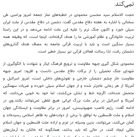
نمی‌کند
حجت الاسلام سید محسن محمودی در خطبه‌های نماز جمعه امروز ورامین طی
سخنانی با اشاره به هفته دفاع مقدس گفت: دشمن در دفاع مقدس از ملت ایران
سیلی خورد و اکنون جنگ نرم را علیه این ملت ادامه می‌دهد و در این راستا
تربیت خانوادگی و نظام آموزشی ما را هدف گرفته‌اند، اینجا است، که وظیفه همه
بسیار سنگین است و باید با تربیت قرآنی جامعه به مصاف هدف گذاری‌های
دشمنان رفت، لذا رسالت فعالان قرآنی نیز بسیار خطیر است.
محمودی شکل گیری جبهه مقاومت و ترویج فرهنگ ایثار و شهادت با الگوگیری از
شهدای جنگ تحمیلی را از برکات دفاع مقدس دانست و افزود: امروز جبهه
مقاومت خار چشم دشمنان خارجی و نفوذی‌های داخلی است، امروز اسرائیل و
آمریکا از هر زمانی عاجزتر شده و از جهان اسلام سیلی خورده و ضربات سهمگین
متحمل شده‌اند، اگرچه خط و نشان می‌کشند، اما خود به خوبی می‌دانند، که
آمریکا و اسرائیل در برابر ملت بزرگ ایرانی هیچ غلطی نمی‌توانند بکنند.وی در
ادامه گفت: رژیم غاصب صهیونیستی، امروز در برابر مقاومت و ایستادگی جهان
اسلام و ملت فلسطین به توافق با برخی از دولت‌های به ظاهر اسلامی رسیده‌اند و
گمان می‌کنند، می‌توانند، بدین وسیله در عزم و اراده ملت فلسطین و جهان اسلام
خللی ایجاد کنند، در حالی که باید بدانند، همانگونه که خائنان به آرمان‌های