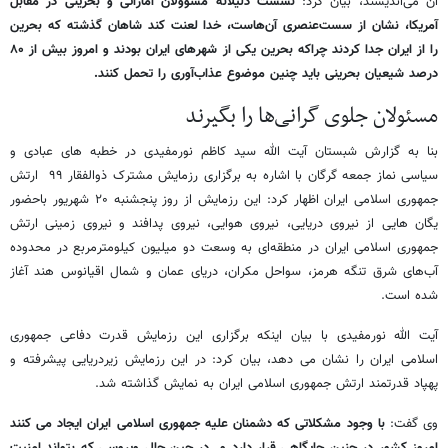
آن می‌اندیشند، بیان کرد:
نشست ذلیلانه مسؤولان اماراتی و بحرینی در مقابل
آمریکا، نشان از سست‌عنصری آن‌هاست، خدا لعنت کند شاهان گذشته که بحرین
را از ایران جدا کردند چراکه بحرین یکی از شهرهای ایران بودند و امروز بیش از ۸۰
درصد شیعیان بحرینی باید چنین موضوع عذاب‌آوری را تحمل کنند.
مسئولان جلوی گرانی‌ها را بگیرند
بنا به گزارش شبستان آیت الله سید کاظم نورمفیدی در خطبه های عبادی و
سیاسی نماز جمعه گرگان با اشاره به برگزاری رزمایش مشترک ذوالفقار ۹۹ ارتش
جمهوری اسلامی ایران اظهار کرد: این رزمایش از روز پنجشنبه ۲۰ شهریور باحضور
یگان هایی از نیروی دریایی، نیروی هوایی، نیروی پدافند و نیروی زمینی ارتش
جمهوری اسلامی ایران در منطقه‌ای به وسعت دو میلیون کیلومترمربع در محدوده
آب‌های شرق تنگه هرمز، سواحل مکران، دریای عمان و شمال اقیانوس هند آغاز
شده است.
آیت الله نورمفیدی با بیان اینکه برگزاری این رزمایش قدرت دفاعی جمهوری
اسلامی ایران را نشان می دهد، بیان کرد: در این رزمایش زیردریایی پیشرفته و
پهپاد قدرتمند ارتش جمهوری اسلامی ایران به نمایش گذاشته شد.
وی گفت:
با وجود مشکلاتی که دشمنان علیه جمهوری اسلامی ایران ایجاد می کنند