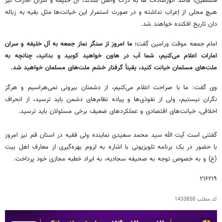
فلسطین، مانند انورسادات ها به درک واصل شدند، آل خلیفه و سران امارات نیز
هیچ محلی از اِعراب نداشته و در صورت استمرار این خیانت‌ها مثل بقیه به زباله
دان تاریخ افکنده خواهند شد.
امام جمعه موقت ورامین گفت
: ما امروز از سنگر نماز جمعه به آل خلیفه و سران
امارات اعلام می‌کنیم، شما آب در هاون خواهید کوبید و بدانید، چنانچه به
ملت‌های مسلمان خیانت کنید، یقیناً گرفتار خشم ملت‌های مسلمان خواهید شد.
وی گفت: ما با صراحت اعلام می‌کنیم، از دشمنان بیرونی نمی‌هراسیم و هرگز
نگران نیستیم، ولی از نفوذی‌ها و پیاده نظام‌های دشمن باید ترسید، از انحراف
اخلاقی، خیانت‌های اقتصادی و عملکردهای ضعیف برخی مسئولان باید ترسید.
گفتنی است آیت الله سید محمد سعیدی نماینده ولی فقیه در استان قم نیز امروز
با حضور در یک برنامه تلویزیونی با اشاره به لزوم بهره‌گیری از معارف اهل بیت
(ع) و به خصوص توجه به صحیفه سجادیه، به ایراد خطبه مجازی خود پرداخت.
۲۱۶۲۱۹
کد مطلب
1433858