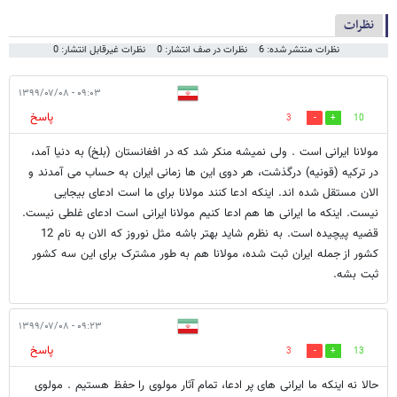
نظرات
نظرات منتشر شده: 6
نظرات در صف انتشار: 0
نظرات غیرقابل انتشار: 0
۰۹:۰۳ - ۱۳۹۹/۰۷/۰۸
پاسخ
3
10
مولانا ایرانی است . ولی نمیشه منکر شد که در افغانستان (بلخ) به دنیا آمد،
در ترکیه (قونیه) درگذشت، هر دوی این ها زمانی ایران به حساب می آمدند و
الان مستقل شده اند. اینکه ادعا کنند مولانا برای ما است ادعای بیجایی
نیست. اینکه ما ایرانی ها هم ادعا کنیم مولانا ایرانی است ادعای غلطی نیست.
قضیه پیچیده است. به نظرم شاید بهتر باشه مثل نوروز که الان به نام 12
کشور از جمله ایران ثبت شده، مولانا هم به طور مشترک برای این سه کشور
ثبت بشه.
۰۹:۲۳ - ۱۳۹۹/۰۷/۰۸
پاسخ
3
13
حالا نه اینکه ما ایرانی های پر ادعا، تمام آثار مولوی را حفظ هستیم . مولوی