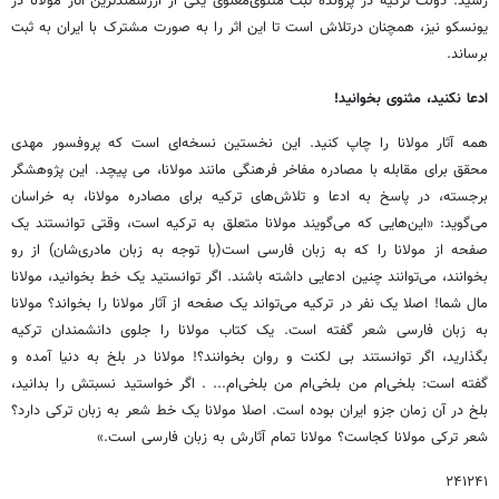
رسید. دولت ترکیه در پرونده ثبت مثنوی‌معنوی یکی از ارزشمندترین آثار مولانا در
یونسکو نیز، همچنان درتلاش است تا این اثر را به صورت مشترک با ایران به ثبت
برساند.
ادعا نکنید، مثنوی بخوانید!
همه آثار مولانا را چاپ کنید. این نخستین نسخه‌ای است که پروفسور مهدی
محقق برای مقابله با مصادره مفاخر فرهنگی مانند مولانا، می پیچد. این پژوهشگر
برجسته، در پاسخ به ادعا و تلاش‌های ترکیه برای مصادره مولانا، به خراسان
می‌گوید: «این‌هایی که می‌گویند مولانا متعلق به ترکیه است، وقتی توانستند یک
صفحه از مولانا را که به زبان فارسی است(با توجه به زبان مادری‌شان) از رو
بخوانند، می‌توانند چنین ادعایی داشته باشند. اگر توانستید یک خط بخوانید، مولانا
مال شما! اصلا یک نفر در ترکیه می‌تواند یک صفحه از آثار مولانا را بخواند؟ مولانا
به زبان فارسی شعر گفته است. یک کتاب مولانا را جلوی دانشمندان ترکیه
بگذارید، اگر توانستند بی لکنت و روان بخوانند؟! مولانا در بلخ به دنیا آمده و
گفته است: بلخی‌ام من بلخی‌ام من بلخی‌ام... . اگر خواستید نسبتش را بدانید،
بلخ در آن زمان جزو ایران بوده است. اصلا مولانا یک خط شعر به زبان ترکی دارد؟
شعر ترکی مولانا کجاست؟ مولانا تمام آثارش به زبان فارسی است.»
۲۴۱۲۴۱