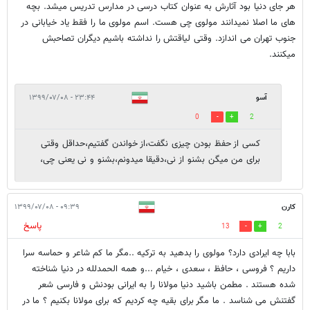
هر جای دنیا بود آثارش به عنوان کتاب درسی در مدارس تدریس میشد. بچه
های ما اصلا نمیدانند مولوی چی هست. اسم مولوی ما را فقط یاد خیابانی در
جنوب تهران می اندازد. وقتی لیاقتش را نداشته باشیم دیگران تصاحبش
میکنند.
آسو
۲۳:۴۴ - ۱۳۹۹/۰۷/۰۸
0
2
کسی از حفظ بودن چیزی نگفت،از خواندن گفتیم،حداقل وقتی
برای من میگن بشنو از نی،دقیقا میدونم،بشنو و نی یعنی چی،
کارن
۰۹:۳۹ - ۱۳۹۹/۰۷/۰۸
پاسخ
13
2
بابا چه ایرادی دارد؟ مولوی را بدهید به ترکیه ..مگر ما کم شاعر و حماسه سرا
داریم ؟ فروسی ، حافظ ، سعدی ، خیام ...و همه الحمدلله در دنیا شناخته
شده هستند . مطمن باشید دنیا مولانا را به ایرانی بودنش و فارسی شعر
گفتنش می شناسد . ما مگر برای بقیه چه کردیم که برای مولانا بکنیم ؟ ما در