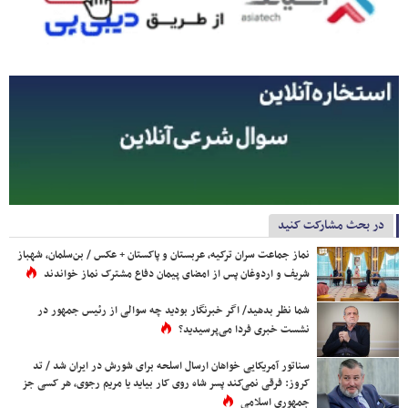
در بحث مشارکت کنید
نماز جماعت سران ترکیه، عربستان و پاکستان + عکس / بن‌سلمان، شهباز
شریف و اردوغان پس از امضای پیمان دفاع مشترک نماز خواندند
شما نظر بدهید/ اگر خبرنگار بودید چه سوالی از رئیس جمهور در
نشست خبری فردا می‌پرسیدید؟
سناتور آمریکایی خواهان ارسال اسلحه برای شورش در ایران شد / تد
کروز: فرقی نمی‌کند پسر شاه روی کار بیاید یا مریم رجوی، هر کسی جز
جمهوری اسلامی