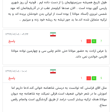
طول تاریخ همیشه سرزمینهایمان را از دست داده ایم . قونیه آن روز شهری
پارسی گوی بوده است . الان صدها کیلومتر عقب تر در آذربایجانمان که مهد
شمس تبریزی (استاد مولانا ) بوده است از ایرانی بدن خودشان بریده اند و به
ترکیه متمایل شده اند.ما بد جور تیشه به ریشه خود زده و میزنیم ..
۰۹:۴۴ - ۱۳۹۹/۰۷/۰۸
پاسخ
1
7
با عرض ارادت به حضور مولانا حتی خانم چلبی سی و چهارمین نواده مولانا
فارسی خواندن نمی داند.
۱۰:۰۱ - ۱۳۹۹/۰۷/۰۸
پاسخ
1
5
مثل اقای فراستی که توانست به درستی شاهنامه خوانی کند.ادعا داریم اما
اموزش ما در شعر خوانی ضعیف است.فرقی نمیکند چه شاهنامه چه دیوان
مولانا.هدف ترکیه بیشتر کسب درامد از طریق گردشگری است وانجام رقص
سماع.