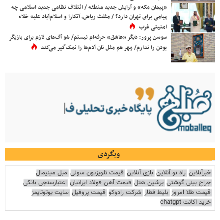
«پیمان مکه» و آرایش جدید منطقه / ائتلاف نظامی جدید اسلامی چه
پیامی برای تهران دارد؟ / مثلث ریاض، آنکارا و اسلام‌آباد علیه خلاء
امنیتی غرب
سوسن پرور: دیگر «عاشق» حرفه‌ام نیستم/ شو آف‌های لازم برای بازیگر
بودن را ندارم/ مِهر هم مثل نان آدم‌ها را نمک‌گیر می‌کند
وبگردی
خبرآنلاین
راه نو آنلاین
بازی آنلاین
قیمت تلویزیون سونی
مبل مینیمال
جراح بینی گوشتی
پرشین هتل
قیمت آهن فولاد ایرانیان
اعتبارسنجی بانکی
قیمت طلا امروز
بلیط قطار
شرکت رادوکو
قیمت پروفیل
سایت یوتوتایمز
خرید اکانت chatgpt