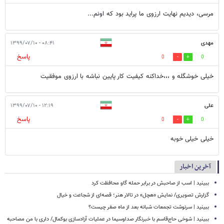
مرسی، دیدیم نهایت ارزوی ما پراید بود که اونم...
مهدی
۰۸:۴۱ - ۱۳۹۹/۰۷/۱۰
پاسخ
0
0
خیلی خوشگله و ،،،خداکنه کیفیت کار پایین نباشه با ارزوی موفقیت
علی
۱۲:۱۹ - ۱۳۹۹/۰۷/۱۰
پاسخ
0
0
خیلی خیلی خوبه
آخرین اخبار
ببینید | اسب از صاحبش در برابر حمله گاو محافظت کرد
گزارش تصویری/ نمایش «هچل» در تالار هنر؛ قصه‌ای از شجاعت و خیال
ببینید | سرنوشت تجمعات شبانه بعد از ماه صفر چیست؟
ببینید | شوخی حاج‌قاسم با خبرنگار صداوسیما در عملیات آزادسازی بوکمال/ داری با من مصاحبه‌