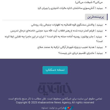
می‌کنی؟! شیطنت می‌کنی!
ببینید | آتش‌سوزی ساختمان اداره مالیات اندونزی را ویران کرد
پربیننده‌ترین
ببینید | واکنش سخنگوی قوه قضائیه به اظهارات جنجالی یک روحانی
ببینید | فیلم کمتر دیده شده از رهبر انقلاب آیت الله سید مجتبی خامنه‌ای درحال تدریس
‏ ببینید | جان بولتون: روسیه آماده حمله به ناتو است! / ایران در این ماجرا چه نقشی ایفا کرده
است؟
ببینید | هدیه عجیب و ویژه شهردار آرکلی ترکیه به محمد صلاح
ببینید | ماجرای تقسیم دریای خزر چیست؟
نسخه دسکتاپ
تمامی حقوق این سایت برای خبرآنلاین محفوظ است. نقل مطالب با ذکر منبع بلامانع است.
Copyright © 2025 khabaronline News Agancy, All rights reserved
طراحی و تولید: نستوه