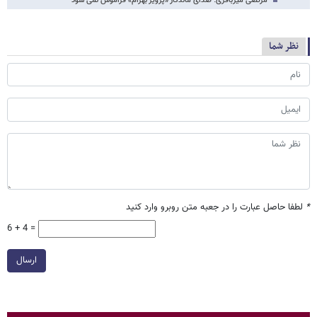
مرتضی میرباقری: صدای ماندگار «پرویز بهرام» فراموش نمی شود
نظر شما
*
لطفا حاصل عبارت را در جعبه متن روبرو وارد کنید
6 + 4 =
ارسال