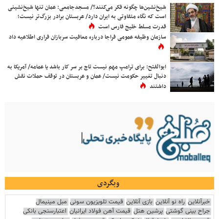
شیخ‌نشین‌ها چگونه فکر می‌کنند؟/ مسجدجامعی: عمان تنها شیخ‌نشینی
است که نگاه متفاوتی به ایران دارد/ عربستان برادر بزرگ‌تر نیست؛
قدرت مسلط خلیج فارس است
سازمان وظیفه عمومی فراجا درباره معافیت سربازان فراری اطلاعیه داد
ابوالفتح: برای ترامپ مهم نیست تاج بر سر کار باشد یا عمامه/ آمریکا به
دنبال تغییر حکومت نیست/ عمان و عربستان در توقف حملات نقش
داشتند
وبگردی
خبرآنلاین
راه نو آنلاین
بازی آنلاین
قیمت تلویزیون سونی
مبل مینیمال
جراح بینی گوشتی
پرشین هتل
قیمت آهن فولاد ایرانیان
اعتبارسنجی بانکی