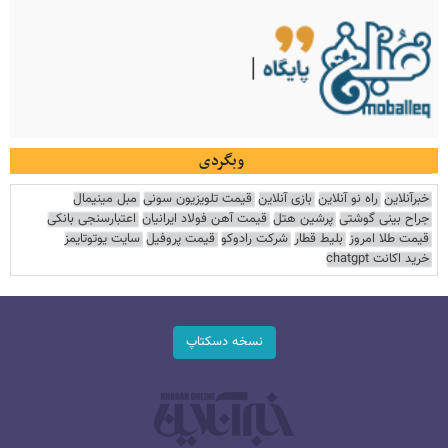
وبگردی
خبرآنلاین
راه نو آنلاین
بازی آنلاین
قیمت تلویزیون سونی
مبل مینیمال
جراح بینی گوشتی
پرشین هتل
قیمت آهن فولاد ایرانیان
اعتبارسنجی بانکی
قیمت طلا امروز
بلیط قطار
شرکت رادوکو
قیمت پروفیل
سایت یوتوتایمز
خرید اکانت chatgpt
نسخه دسکتاپ