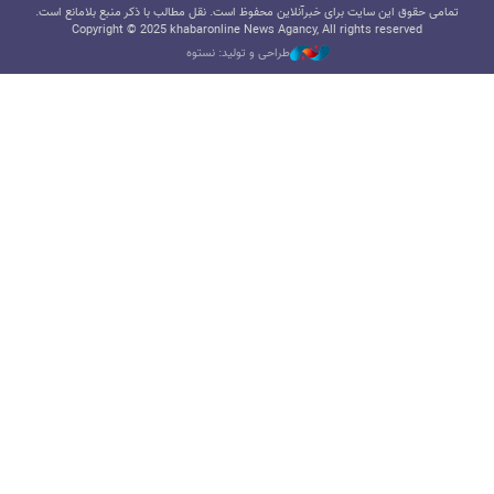
تمامی حقوق این سایت برای خبرآنلاین محفوظ است. نقل مطالب با ذکر منبع بلامانع است.
Copyright © 2025 khabaronline News Agancy, All rights reserved
طراحی و تولید: نستوه