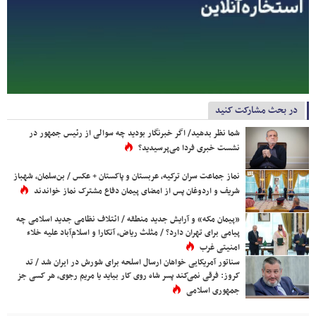
در بحث مشارکت کنید
شما نظر بدهید/ اگر خبرنگار بودید چه سوالی از رئیس جمهور در
نشست خبری فردا می‌پرسیدید؟
نماز جماعت سران ترکیه، عربستان و پاکستان + عکس / بن‌سلمان، شهباز
شریف و اردوغان پس از امضای پیمان دفاع مشترک نماز خواندند
«پیمان مکه» و آرایش جدید منطقه / ائتلاف نظامی جدید اسلامی چه
پیامی برای تهران دارد؟ / مثلث ریاض، آنکارا و اسلام‌آباد علیه خلاء
امنیتی غرب
سناتور آمریکایی خواهان ارسال اسلحه برای شورش در ایران شد / تد
کروز: فرقی نمی‌کند پسر شاه روی کار بیاید یا مریم رجوی، هر کسی جز
جمهوری اسلامی