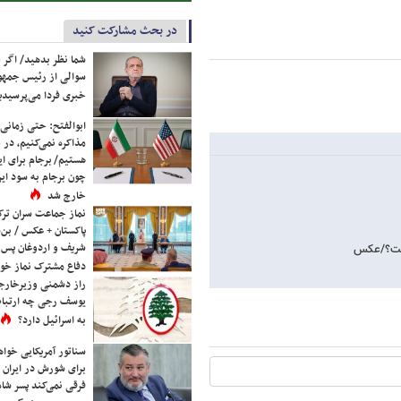
در بحث مشارکت کنید
شما نظر بدهید/ اگر خ
سوالی از رئیس جمه
خبری فردا می‌پرسیدی
ابوالفتح: حتی زمانی 
مذاکره نمی‌کنیم، در 
هستیم/ برجام برای ای
چون برجام به سود ایرا
خارج شد
نماز جماعت سران ترک
پاکستان + عکس / بن‌س
شریف و اردوغان پس ا
 است؟/عکس
دفاع مشترک نماز خوا
راز دشمنی وزیرخارجه 
یوسف رجی چه ارتباط
به اسرائیل دارد؟
سناتور آمریکایی خواه
برای شورش در ایران 
فرقی نمی‌کند پسر شاه 