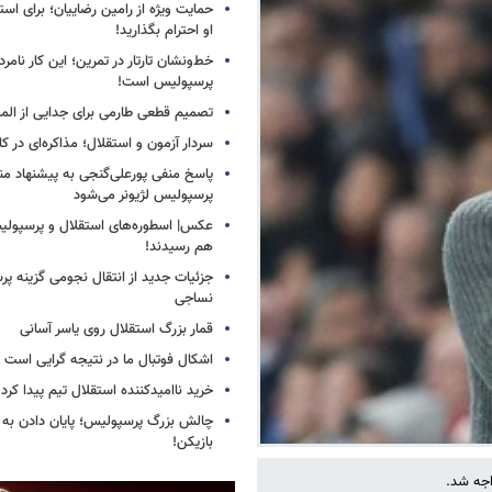
حمایت ویژه از رامین رضاییان؛ برای است
او احترام بگذارید!
خط‌ونشان تارتار در تمرین؛ این کار نامر
پرسپولیس است!
تصمیم قطعی طارمی برای جدایی از الم
سردار آزمون و استقلال؛ مذاکره‌ای در کار
پاسخ منفی پورعلی‌گنجی به پیشنهاد م
پرسپولیس لژیونر می‌شود
عکس| اسطوره‌های استقلال و پرسپولی
هم رسیدند!
جزئیات جدید از انتقال نجومی گزینه پ
نساجی
قمار بزرگ استقلال روی یاسر آسانی
اشکال فوتبال ما در نتیجه گرایی است
خرید ناامیدکننده استقلال تیم پیدا کرد
چالش بزرگ پرسپولیس؛ پایان دادن به 
بازیکن!
اجه شد.