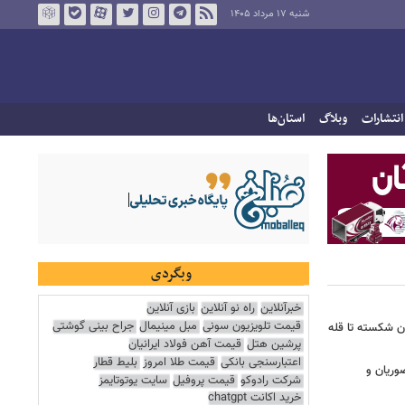
شنبه ۱۷ مرداد ۱۴۰۵
انتشارات
وبلاگ
استان‌ها
وبگردی
خبرآنلاین
راه نو آنلاین
بازی آنلاین
قیمت تلویزیون سونی
مبل مینیمال
جراح بینی گوشتی
ان شکسته تا قله
پرشین هتل
قیمت آهن فولاد ایرانیان
اعتبارسنجی بانکی
قیمت طلا امروز
بلیط قطار
وریان و
شرکت رادوکو
قیمت پروفیل
سایت یوتوتایمز
خرید اکانت chatgpt