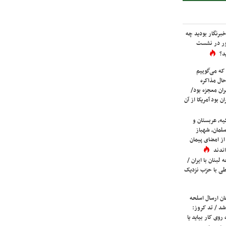
برنگار بودید چه
ور در نشست
د؟
که می‌گوییم
حال مذاکره
ران معجزه بود/
ن بود آمریکا از آن
یه، عربستان و
لمان، شهباز
ز امضای پیمان
ندند
لبنان با ایران /
ی با حزب نزدیک
ان ارسال اسلحه
شد / تد کروز:
روی کار بیاید یا