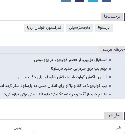
برچسب‌ها
بارسلونا
منچسترسیتی
فدراسیون فوتبال اروپا
خبرهای مرتبط
استقبال دل‌پیرو از حضور گواردیولا در یوونتوس
پیام پپ برای سرمربی جدید بارسلونا
اولین واکنش گواردیولا به تلاش نافرجام برای جذب مسی
پپ گواردیولا در کاتالونیا/او برای انتقال مسی به بارسلونا سفر کرده
اقدام خبرساز آگوئرو در اینستاگرام/شماره 10 سیتی برتن فرازمینی؟
نظر شما