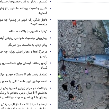
تسنیم: ربایش و قتل حمیدرضا رجب‌زا
آخرین وضعیت پرونده ساعدی‌نیا از زب
قضاییه
دلایل پارگی رگ خونی در چشم/ چه موق
مراجعه کنیم؟
توقیف کامیون با راننده ۸ ساله
پیش‌بینی وضعیت هوا طی روزهای آیند
پیام اژه‌ای به‌مناسبت روز خبرنگار
در بزرگراه‌ها و معابر اصلی تهران چه 
پلیس
آزادی رسانه؛ فرصتی برای شفاف‌سازی و
فساد
تصادف زنجیره‌ای ۴ دستگاه خودرو مرگبار شد
شست‌وشوی این ماده غذایی را جدی بگ
بازداشت دو جراح زیبایی قلابی/ یکی از
نداشتم 7-8 سال درس بخوانم تا 
بیماران یا کج شدن صورت آنها تقصیر خ
از سقوط در QS تا حذف از تایمز