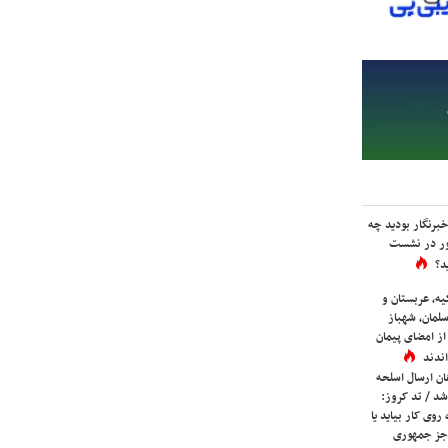
برنگار بودید چه
ور در نشست
د؟
یه، عربستان و
لمان، شهباز
ز امضای پیمان
ندند
ان ارسال اسلحه
شد / تد کروز:
روی کار بیاید یا
جز جمهوری