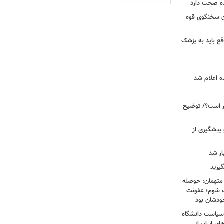
ده صحت دارد
ان سخنگوی قوه
ع باید به پزشک
ه اعلام شد
خبر است؟/ توضیح
 پیشگیری از
یرید
 متهمان: حوصله
پزشک شوم؛ عفونت
ودشان بود
، وقتی سیاست دانشگاه