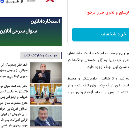
رسنج و نخری ضرر کردی!
خرید باتخفیف
فی بر روی جسد انجام شده است خاطرنشان
در بحث مشارکت کنید
یم کرد، زیرا به گِل نشستن نهنگ‌ها در
شما نظر بدهید/ اگر خ
ف شدن این نهنگ وجود دارد.
سوالی از رئیس جمه
خبری فردا می‌پرسیدی
یره کیش مشاهده شد و کارشناسان دامپزشکی و محیط
است این نهنگ چند روزی تلف شده و از
نماز جماعت سران ترک
پاکستان + عکس / بن‌س
حل منتقل شده است، این نهنگ بیش از 5 تن وزن داشته که پس از انجام آزمایش‌های مورد
شریف و اردوغان پس ا
دفاع مشترک نماز خوا
سناتور آمریکایی خواه
برای شورش در ایران 
فرقی نمی‌کند پسر شاه 
مریم رجوی، هر کسی 