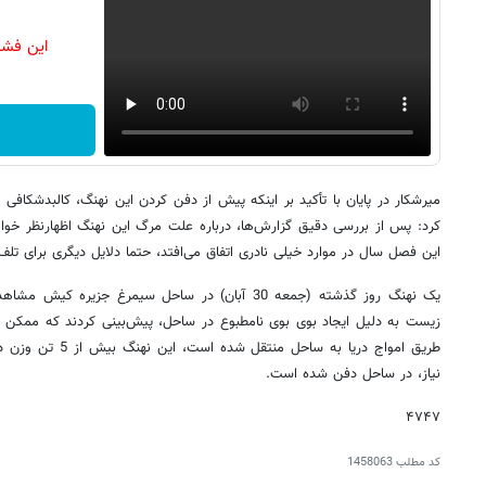
این فشا
میرشکار در پایان با تأکید بر اینکه پیش از دفن کردن این نهنگ، کالبدشکا
کرد: پس از بررسی دقیق گزارش‌ها، درباره علت مرگ این نهنگ اظهارنظر خواه
این فصل سال در موارد خیلی نادری اتفاق می‌افتد، حتما دلایل دیگری برای تل
یک نهنگ روز گذشته (جمعه 30 آبان) در ساحل سیمرغ جز
زیست به دلیل ایجاد بوی بوی نامطبوع در ساحل، پیش‌بینی کردند که ممکن 
طریق امواج دریا به سا
نیاز، در ساحل دفن شده است.
۴٧۴٧
کد مطلب
1458063