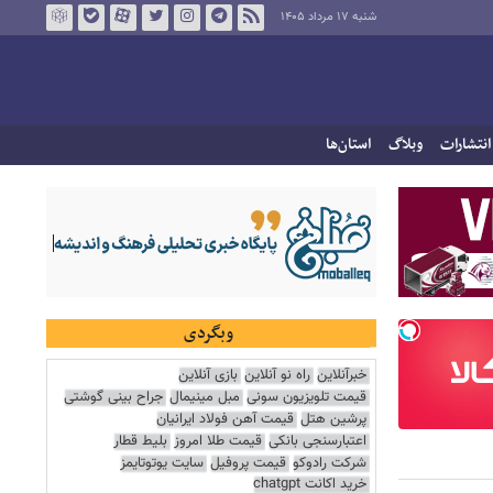
شنبه ۱۷ مرداد ۱۴۰۵
انتشارات
وبلاگ
استان‌ها
وبگردی
خبرآنلاین
راه نو آنلاین
بازی آنلاین
قیمت تلویزیون سونی
مبل مینیمال
جراح بینی گوشتی
پرشین هتل
قیمت آهن فولاد ایرانیان
اعتبارسنجی بانکی
قیمت طلا امروز
بلیط قطار
شرکت رادوکو
قیمت پروفیل
سایت یوتوتایمز
خرید اکانت chatgpt