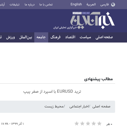
فارسی
العربية
English
تماس با ما
درباره ما
تبلیغات
آرشی
صفحه اصلی
سیاست
اقتصاد
فرهنگ
جامعه
بین‌الملل
ورزش
تا
مطالب پیشنهادی
ترید EURUSD با اسپرد از صفر پیپ
صفحه اصلی
اخبار اجتماعی
محیط زیست
۱ آذر ۱۳۹۹ - ۱۷:۴۸
۰ نفر