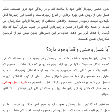
بدون حضور زنبوردار کلنی خود را ساخته اند و در زندگی خود غرق هستند. شکار
عسل یکی از روش های بهره برداری از انواع زنبورهاست و اغلبِ این زنبورها قابل
نگهداری توسط زنبوردار نیستند. نژادهای مختلفی از زنبورها قربانی شکارچیان می
شوند. از جمله نژاد فلورا در عمان و زنبورداری قایقی در جنوب شرقی آسیا که نژاد
دٌرساتا را هدف قرار می دهد. علاوه بر این زنبورهای بدون نیش نیز از قربانیان
شکارچیان عسل هستند.
آیا عسل وحشی واقعا وجود دارد؟
تا وقتی زنبورها وجود داشته باشند عسل وحشی نیز وجود دارد و هستند کسانی
که به شکار محصولات آنها می پردازند. وای به روزی که دیگر نباشند. همین که
بدانیم یک سوم غذایی که میخوریم وابسته به گرده افشانی زنبورهاست و به
عبارتی ۷۰ محصول از ۱۰۰ محصول خوراکی اصلی انسان از گرده افشانی زنبورها
حاصل می شود بهانه خوبی است برای اینکه قبل از تصمیم به
خرید عسل وحشی
و به خطر انداختن زندگی زنبورها، پول و سلامتی تان این نوشتار را تا انتها
بخوانید.
همانطور که گفتیم عسل وحشی وجود دارد و هیچ کس منکر آن نیست اما در
طول تاریخ ثابت شده است که عسل وحشی همواره توسط افراد کم بضاعت و به