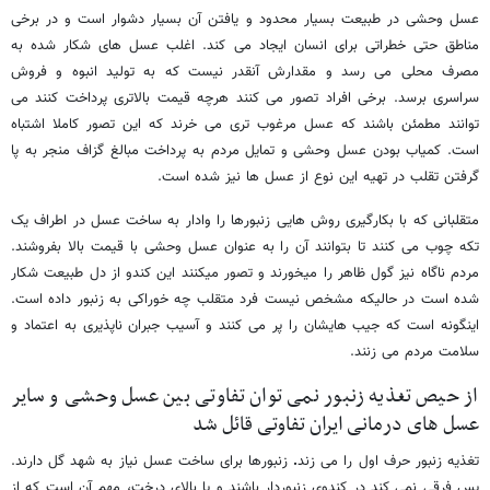
عسل وحشی در طبیعت بسیار محدود و یافتن آن بسیار دشوار است و در برخی
مناطق حتی خطراتی برای انسان ایجاد می کند. اغلب عسل های شکار شده به
مصرف محلی می رسد و مقدارش آنقدر نیست که به تولید انبوه و فروش
سراسری برسد. برخی افراد تصور می کنند هرچه قیمت بالاتری پرداخت کنند می
توانند مطمئن باشند که عسل مرغوب تری می خرند که این تصور کاملا اشتباه
است. کمیاب بودن عسل وحشی و تمایل مردم به پرداخت مبالغ گزاف منجر به پا
گرفتن تقلب در تهیه این نوع از عسل ها نیز شده است.
متقلبانی که با بکارگیری روش هایی زنبورها را وادار به ساخت عسل در اطراف یک
تکه چوب می کنند تا بتوانند آن را به عنوان عسل وحشی با قیمت بالا بفروشند.
مردم ناگاه نیز گول ظاهر را میخورند و تصور میکنند این کندو از دل طبیعت شکار
شده است در حالیکه مشخص نیست فرد متقلب چه خوراکی به زنبور داده است.
اینگونه است که جیب هایشان را پر می کنند و آسیب جبران ناپذیری به اعتماد و
سلامت مردم می زنند.
از حیص تغذیه زنبور نمی توان تفاوتی بین عسل وحشی و سایر
عسل های درمانی ایران تفاوتی قائل شد
تغذیه زنبور حرف اول را می زند
.
زنبورها برای ساخت عسل نیاز به شهد گل دارند.
پس فرقی نمی کند در کندوی زنبوردار باشند و یا بالای درخت، مهم آن است که از