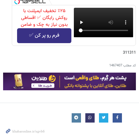
٪۲۵ تخفیف ایمپلنت با
روکش رایگان ✅ اقساطی
بدون نیاز به چک و ضامن
فرم رو پر کن ✅
311311
کد مطلب
1467407