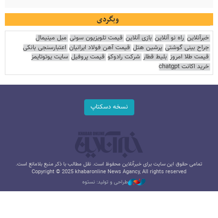
وبگردی
خبرآنلاین
راه نو آنلاین
بازی آنلاین
قیمت تلویزیون سونی
مبل مینیمال
جراح بینی گوشتی
پرشین هتل
قیمت آهن فولاد ایرانیان
اعتبارسنجی بانکی
قیمت طلا امروز
بلیط قطار
شرکت رادوکو
قیمت پروفیل
سایت یوتوتایمز
خرید اکانت chatgpt
نسخه دسکتاپ
تمامی حقوق این سایت برای خبرآنلاین محفوظ است. نقل مطالب با ذکر منبع بلامانع است.
Copyright © 2025 khabaronline News Agancy, All rights reserved
طراحی و تولید: نستوه