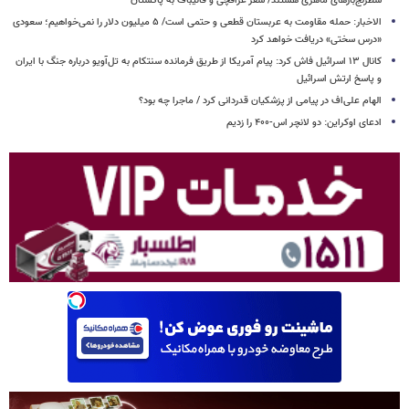
شطرنج‌بازهای ماهری هستند/ سفر عراقچی و قالیباف به پاکستان
الاخبار: حمله مقاومت به عربستان قطعی و حتمی است/ ۵ میلیون دلار را نمی‌خواهیم؛ سعودی
«درس سختی» دریافت خواهد کرد
کانال ۱۳ اسرائیل فاش کرد: پیام آمریکا از طریق فرمانده سنتکام به تل‌آویو درباره جنگ با ایران
و پاسخ ارتش اسرائیل
الهام علی‌اف در پیامی از پزشکیان قدردانی کرد / ماجرا چه بود؟
ادعای اوکراین: دو لانچر اس-۴۰۰ را زدیم