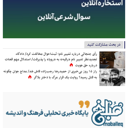
در بحث مشارکت کنید
رأی جنجالی درباره تغییر نام؛ ثبت‌احوال مخالفت کرد/ دادگاه
تجدیدنظر تغییر نام «رقیه» به «رویا» را پذیرفت/ استدلال مهم قضات
درباره حق هویت
راز ۱۵ روز بی‌خبری از حمیدرضا رجب‌زاده فاش شد/ مداح جوان چگونه
به قتل رسید؟ روایت یک قرار مرگ با دختر بلاگر