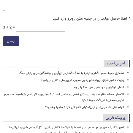
*
لطفا حاصل عبارت را در جعبه متن روبرو وارد کنید
3 + 2 =
ارسال
آخرین اخبار
تشکیل جبهه‌ مصر، قطر و ترکیه با هدف فشار بر تل‌آویو و واشنگتن برای پایان جنگ
وزارت کشور عراق: پهپادهای بدون مجوز، تروریستی تلقی می‌شوند
ادعای اوکراین: دو لانچر اس-۴۰۰ را زدیم
الاخبار: حمله مقاومت به عربستان قطعی و حتمی است/ ۵ میلیون دلار را نمی‌خواهیم؛ سعودی
«درس سختی» دریافت خواهد کرد
الهام علی‌اف در پیامی از پزشکیان قدردانی کرد / ماجرا چه بود؟
پربیننده‌ترین
تعین تکلیف خزر بر عهده مجلس است/ با خوک‌ها کشتی بگیری، گل‌آلود می‌شوی/ ایرانی‌ها