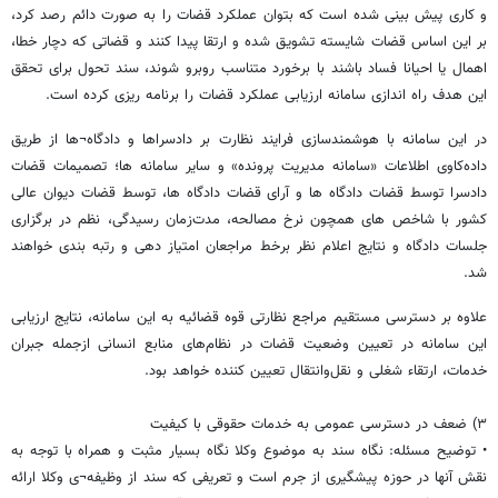
و کاری پیش بینی شده است که بتوان عملکرد قضات را به صورت دائم رصد کرد،
بر این اساس قضات شایسته تشویق شده و ارتقا پیدا کنند و قضاتی که دچار خطا،
اهمال یا احیانا فساد باشند با برخورد متناسب روبرو شوند، سند تحول برای تحقق
این هدف راه اندازی سامانه ارزیابی عملکرد قضات را برنامه ریزی کرده است.
در این سامانه با هوشمندسازی فرایند نظارت بر دادسراها و دادگاه¬ها از طریق
داده‌کاوی اطلاعات «سامانه مدیریت پرونده» و سایر سامانه ها؛ تصمیمات قضات
دادسرا توسط قضات دادگاه ها و آرای قضات دادگاه ها، توسط قضات دیوان عالی
کشور با شاخص های همچون نرخ مصالحه، مدت‌زمان رسیدگی، نظم در برگزاری
جلسات دادگاه و نتایج اعلام نظر برخط مراجعان امتیاز دهی و رتبه بندی خواهند
شد.
علاوه بر دسترسی مستقیم مراجع نظارتی قوه قضائیه به این سامانه، نتایج ارزیابی
این سامانه در تعیین وضعیت قضات در نظام‌های منابع انسانی ازجمله جبران
خدمات، ارتقاء شغلی و نقل‌وانتقال تعیین کننده خواهد بود.
۳) ضعف در دسترسی عمومی به خدمات حقوقی با کیفیت
• توضیح مسئله: نگاه سند به موضوع وکلا نگاه بسیار مثبت و همراه با توجه به
نقش آنها در حوزه پیشگیری از جرم است و تعریفی که سند از وظیفه¬ی وکلا ارائه