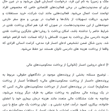
ملک و زمین) به نام این فرد، درخواست اعسارش قبول می‌شود و در عین حال
برای او محدودیت‌هایی در برخی فعالیت‌های اقتصادی خاص که مخصوص افراد
توانمند است اعمال می‌شود. فعالیت‌هایی مانند ثبت شرکت، خرید مستغلات و
خودرو، دریافت تسهیلات از بانک‌ها و فعالیت در بورس و منع سفر خارجی
نمونه‌هایی از این محدودیت‌هاست. در صورتی که فرد هم امکان پرداخت نقدی در
شرایط حاضر را نداشته باشد، امکان پرداخت با روش¬های جایگزین پرداخت نقدی
هزینه دادرسی مثل پرداخت به صورت اقساطی یا ارائه ضمانت نامه فراهم خواهد
شد. بدین شکل ضمن تشخیص ادعای اعسار فرد مدعی، کرامت انسانی افرادی که
واقعا از پرداخت هزینه های دادرسی ناتوان هستند نیز حفظ می‌شود.
۶) ادعای دروغین اعسار (ناتوانی) از پرداخت محکومیت‌های مالی
. توضیح مسئله: بخشی از پرونده‌های موجود در دادگاههای حقوقی، مربوط به
پرونده‌های «اعسار از پرداخت محکومیت‌های مالی» (اصطلاحاً اعسار از پرداخت
محکومُ‌به) است. در پرونده‌های اعسار از «پرداخت محکومیت‌های مالی»، کسی که
در یک پرونده مالی محکوم به پرداخت مبلغی به طرف دیگر پرونده می‌شود،
چنانچه به علت مشکلات مالی متعدد مانند هزینه درمان بیماری خود یا اعضای
خانواده، بیکاری، کمبود درآمد، اجاره نشینی و... توان پرداخت یک جای مبلغ یا دِین
را ندارد، در این موارد قانون، امتیازی با عنوان اعسار از پرداخت محکومٌ¬به برای