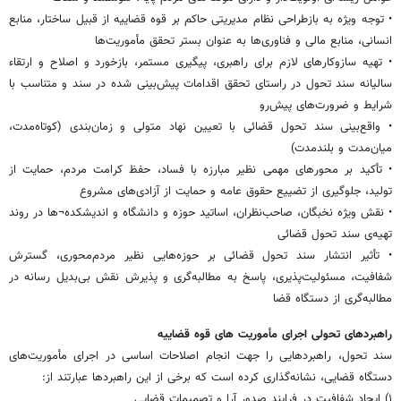
• توجه ویژه به بازطراحی نظام مدیریتی حاکم بر قوه قضاییه از قبیل ساختار، منابع
انسانی، منابع مالی و فناوری‌ها به عنوان بستر تحقق مأموریت‌ها
• تهیه سازوکارهای لازم برای راهبری، پیگیری مستمر، بازخورد و اصلاح و ارتقاء
سالیانه سند تحول در راستای تحقق اقدامات پیش‌بینی شده در سند و متناسب با
شرایط و ضرورت‌های پیش‌رو
• واقع‌بینی سند تحول قضائی با تعیین نهاد متولی و زمان‌بندی (کوتاه‌مدت،
میان‌مدت و بلندمدت)
• تأکید بر محورهای مهمی نظیر مبارزه با فساد، حفظ کرامت مردم، حمایت از
تولید، جلوگیری از تضییع حقوق عامه و حمایت از آزادی‌های مشروع
• نقش ویژه نخبگان، صاحب‌نظران، اساتید حوزه و دانشگاه و اندیشکده¬ها در روند
تهیه‌ی سند تحول قضائی
• تأثیر انتشار سند تحول قضائی بر حوزه‌هایی نظیر مردم‌محوری، گسترش
شفافیت، مسئولیت‌پذیری، پاسخ به مطالبه‌گری و پذیرش نقش بی‌بدیل رسانه در
مطالبه‌گری از دستگاه قضا
راهبردهای تحولی اجرای مأموریت های قوه قضاییه
سند تحول، راهبردهایی را جهت انجام اصلاحات اساسی در اجرای مأموریت‌های
دستگاه قضایی، نشانه‌گذاری کرده است که برخی از این راهبردها عبارتند از:
۱) ایجاد شفافیت در فرایند صدور آرا و تصمیمات قضایی