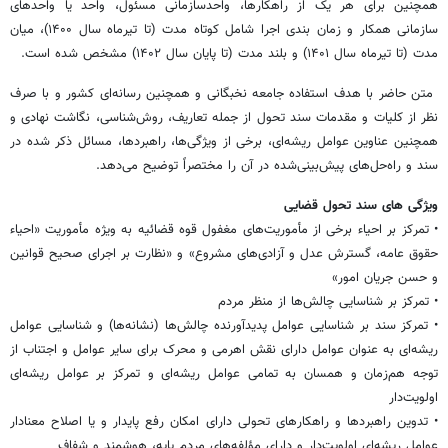
همچنین برای هر یک از راهکارها، واحدسازمانی مسئول، واحد یا واحدهای
سازمانی همکار و زمان بندی اجرا شامل کوتاه مدت (تا تیرماه سال ۱۴۰۰)، میان
مدت (تا تیرماه سال ۱۴۰۱) و بلند مدت (تا پایان سال ۱۴۰۲) مشخص شده است.
متن حاضر با هدف استفاده جامعه نخبگانی و همچنین رسانه‌ای کشور و با صرف
نظر از کلیات و مقدمات سند تحول از جمله تعاریف، روش‌شناسی، نگاشت نهادی و
همچنین عناوین عوامل ریشه‌ای، برخی از ویژگی‌ها، راهبردها، مسائل ذکر شده در
سند و راه‌حل‌های پیش‌بینی‌شده در آن را مختصراً توضیح می‌دهد.
ویژگی های سند تحول قضایی
• تمرکز بر احیاء برخی از مأموریت‌های مغفول قوه قضائیه به ویژه مأموریت‌ «احیاء
حقوق عامه، گسترش عدل و آزادی‌های مشروع» و «نظارت بر اجرای صحیح قوانین
و حسن جریان امور»
• تمرکز بر شناسایی چالش‌ها از منظر مردم
• تمرکز سند بر شناسایی عوامل پدیدآورنده چالش‌ها (نشانه‌ها) و شناسایی عوامل
ریشه‌ای به عنوان عوامل دارای نقش اهرمی و محرک برای سایر عوامل و اجتناب از
توجه هم‌زمان و همسان به تمامی عوامل ریشه‌ای و تمرکز بر عوامل ریشه‌ای
اولویت‌دار
• تدوین راهبردها و راهکارهای تحولی دارای امکان رفع پایدار و یا اصلاح معنادار
عوامل ریشه‌ای اولویت‌دار و دارای مؤلفه‌های مردم پایه، هوشمند و شفاف