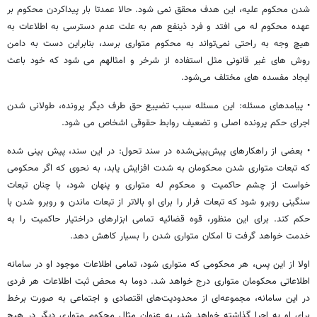
شدن محکوم علیه، این هدف محقق نمی شود. حالا عمدتا بار پیداکردن محکوم بر
عهده محکوم له می افتد و فرد ذینفع هم به علت عدم دسترسی به اطلاعات به
هیچ وجه به راحتی نمی‌تواند به محکوم متواری برسد، بنابراین دست به دامن
روش های غیر قانونی مثل استفاده از شرخر و امثالهم می شود که خود باعث
ایجاد مفسده های مختلف می‌شود.
• پیامدهای مسئله: این مسئله سبب تضییع حق طرف دیگر پرونده، طولانی شدن
اجرای حکم پرونده اصلی و تضعیف روابط حقوقی اشخاص می شود.
• بعضی از راهکارهای پیش‌بینی‌شده در سند تحول: در این سند، پیش بینی شده
که تبعات متواری شدن محکومان به شدت افزایش یابد، به نحوی که اگر محکومی
خواست از چشم حاکمیت و محکوم له متواری و پنهان شود، با چنان تبعات
سنگینی روبرو شود که تبعات فرار را برای او بالاتر از تبعات ماندن و روبرو شدن با
حکم کند. برای این منظور، قوه قضائیه تمامی ابزارهای دراختیار حاکمیت را به
خدمت خواهد گرفت تا امکان متواری شدن را بسیار کاهش دهد.
اولا از این پس، هر محکومی که متواری شود، تمامی اطلاعات موجود او در سامانه
اطلاعاتی محکومان متواری درج خواهد شد. دوما به محض ثبت اطلاعات هر فردی
در این سامانه، مجموعه‌ای از محدودیت‌های اقتصادی و اجتماعی به صورت برخط
برای او به اجرا گذاشته خواهد شد، به عنوان مثال محکوم متواری دیگر در هیچ