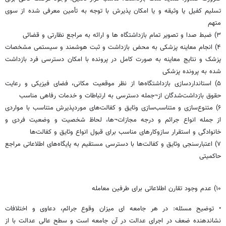
تسلیم کفیل یا وثیقه و یا امکان پذیرش با توجه به تأمین معرفی شده از سوی
متهم
۳) ضبط صدا و تصویر تمام بازداشتگاه ها و ارائه به مراجع نظارتی و قضائی
۴) انجام معاینه پزشکی به محض بازداشت و ثبت هوشمند و سیستمی مشخصات
پزشک و نتایج معاینه به صورت کامل در پرونده با امکان دسترسی فرد بازداشت
شده به پرونده پزشکی
۵) استانداردسازی بازداشتگاه‌ها از نظر موقعیت مکانی، فضای فیزیکی و رعایت
حقوق بازداشت‌شدگان از¬جمله دسترسی به ارتباطات و خدمات رفاهی مناسب
۶) متنوع‌سازی و متناسب‌سازی وثایق و کفالت‌های موردپذیرش متناسب با مواردی
از جمله انواع جرائم و درجه مجازات¬ها، لحاظ شخصیت و وضعیت فردی و
خانوادگی و استقرار سازوکارهای مناسب برای قبول انواع وثایق و کفالت‌ها
۷) اعتبارسنجی وثایق و کفالت‌ها با دسترسی مستقیم به پایگاه‌های اطلاعاتی مراجع
حاکمیتی
۱۰) عدم وجود تقارن اطلاعاتی برای طرفین معامله
• توضیح مسئله: در هر جامعه ای میزان وقوع جرائم، دعاوی و اختلافات
نشاندهنده ضعف در اجرای عدالت در آن جامعه است و سطح عالی عدالت با از