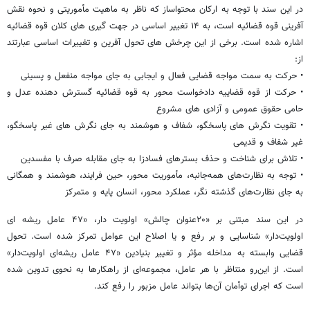
در این سند با توجه به ارکان محتواساز که ناظر به ماهیت مأموریتی و نحوه نقش
آفرینی قوه قضائیه است، به ۱۴ تغییر اساسی در جهت گیری های کلان قوه قضائیه
اشاره شده است. برخی از این چرخش های تحول آفرین و تغییرات اساسی عبارتند
از:
• حرکت به سمت مواجه قضایی فعال و ایجابی به جای مواجه منفعل و پسینی
• حرکت از قوه قضاییه دادخواست محور به قوه قضائیه گسترش دهنده عدل و
حامی حقوق عمومی و آزادی های مشروع
• تقویت نگرش های پاسخگو، شفاف و هوشمند به جای نگرش های غیر پاسخگو،
غیر شفاف و قدیمی
• تلاش برای شناخت و حذف بسترهای فسادزا به جای مقابله صرف با مفسدین
• توجه به نظارت‌های همه‌جانبه، مأموریت محور، حین فرایند، هوشمند و همگانی
به جای نظارت‌های گذشته نگر، عملکرد محور، انسان پایه و متمرکز
در این سند مبتنی بر «۲۰عنوان چالش» اولویت دار، «۴۷ عامل ریشه ای
اولویت‌دار» شناسایی و بر رفع و یا اصلاح این عوامل تمرکز شده است. تحول
قضایی وابسته به مداخله مؤثر و تغییر بنیادین «۴۷ عامل ریشه‌ای اولویت‌دار»
است. از این‌رو متناظر با هر عامل، مجموعه‌ای از راهکارها به نحوی تدوین شده
است که اجرای توأمان آن‌ها بتواند عامل مزبور را رفع کند.