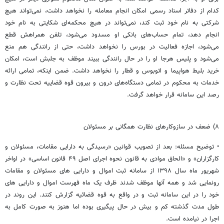
کدام از دفاتر اسناد رسمی امکان انجام معامله را نخواهد داشت، نمی‌تواند هیچ
شرکتی به نام خود ثبت کند، نمی‌تواند در هیچ محکمه‌ای شکایتی به نام خود
انجام دهد، تمام حساب‌های بانکی او مسدود می‌شود، تلفن همراهش قطع
می‌شود، اجازه فعالیت در بورس را نخواهد داشت، حتی از رانندگی هم منع
می‌شود و پلیس هرجا او را در حال رانندگی ببیند موظف به جلبش است، امکان
خرید بلیط هواپیما و اتوبوس و قطار را نخواهد داشت. ضمن اینکه، تمامی ارائه
خدمات به محکوم در تمامی دستگاه‌های درون و بیرون قوه قضاییه تحت نظارت و
رصد این سامانه قرار خواهد گرفت.
۸) ضعف در سازوکارهای نظارت همگانی بر مسئولان
• توضیح مسئله: بعد از تصویب قوانین «رسیدگی به دارایی مقامات، مسئولان و
کارگزاران» و «الحاق موادی به قانون نحوه اجرای اصل ۴۹ قانون اساسی» در اواخر
شهریور ماه سال ۱۳۹۸ از سامانه ثبت اموال و دارایی های مسئولان و مقامات
رونمایی شد و همه آنها موظف شدند ظرف یک ماه فهرست اموال و دارایی های
خود را در این سامانه ثبت و در واقع به قوه قضائیه گزارش کنند. این روند در
طول مدت گذشته کم و بیش در حال پیگیری بوده اما هنوز به صورت کامل به
اجرا در نیامده است.