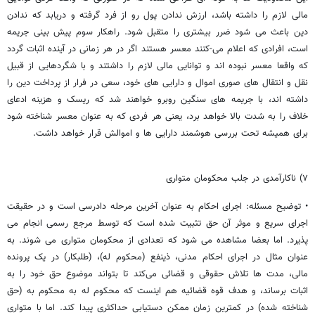
مالی لازم را داشته باشد، ارزش ندادن پول رو از فرد گرفته و دریابد که ندادن
دین باعث می شود ضرر بیشتری را متقبل شود. راهکار سوم پیش بینی جریمه
است، افرادی که اعلام می-کنند معسر هستند اگر در هر زمانی در آینده اثبات گردد
که واقعا معسر نبوده اند و توانایی مالی لازم را داشتند و با شگردهایی از قبیل
نقل و انتقال های صوری اموال و دارایی های خود، سعی در فرار از پرداخت دین را
داشته اند، با جریمه های سنگین روبرو خواهند شد که ریسک و هزینه ادعای
خلاف را به شدت بالا خواهد برد، یعنی هر فردی که به عنوان معسر شناخته شود
برای همیشه تحت بررسی هوشمند دارایی ها و اموالش قرار خواهد داشت.
۷) ناکارآمدی در جلب محکومان متواری
• توضیح مسئله: اجرای احکام به عنوان آخرین مرحله دادرسی است و در حقیقت
اجرای سریع و موثر آن حق تثبیت شده است که توسط مرجع رسمی انجام می
پذیرد. اما بعضا مشاهده می شود که تعدادی از محکومان متواری می شوند. به
عنوان مثال در اجرای احکام مدنی، ذینفع (محکوم له)، (طلبکار) در یک پرونده
مالی، مدت ها تلاش حقوقی و قضائی می‌کند تا بتواند موضوع حق خود را به
اثبات برساند، و هدف قوه قضائیه هم اینست که محکوم له به محکوم به (حق
شناخته شده) در کمترین زمان ممکن دستیابی حداکثری پیدا کند. اما با متواری