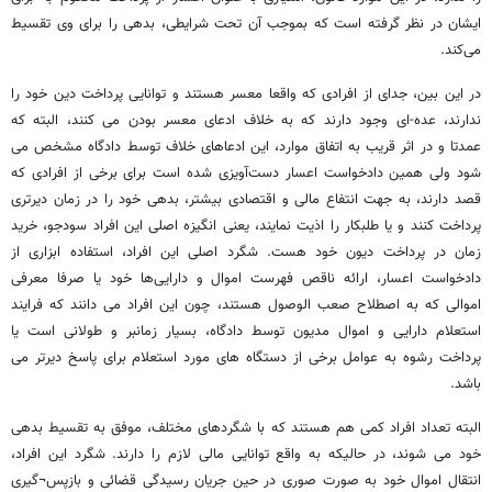
ایشان در نظر گرفته است که بموجب آن تحت شرایطی، بدهی را برای وی تقسیط
می‌کند.
در این بین، جدای از افرادی که واقعا معسر هستند و توانایی پرداخت دین خود را
ندارند، عده-ای وجود دارند که به خلاف ادعای معسر بودن می کنند، البته که
عمدتا و در اثر قریب به اتفاق موارد، این ادعاهای خلاف توسط دادگاه مشخص می
شود ولی همین دادخواست اعسار دست‌آویزی شده است برای برخی از افرادی که
قصد دارند، به جهت انتفاع مالی و اقتصادی بیشتر، بدهی خود را در زمان دیرتری
پرداخت کنند و یا طلبکار را اذیت نمایند، یعنی انگیزه اصلی این افراد سودجو، خرید
زمان در پرداخت دیون خود هست. شگرد اصلی این افراد، استفاده ابزاری از
دادخواست اعسار، ارائه ناقص فهرست اموال و دارایی‌ها خود یا صرفا معرفی
اموالی که به اصطلاح صعب الوصول هستند، چون این افراد می دانند که فرایند
استعلام دارایی و اموال مدیون توسط دادگاه، بسیار زمانبر و طولانی است یا
پرداخت رشوه به عوامل برخی از دستگاه های مورد استعلام برای پاسخ دیرتر می
باشد.
البته تعداد افراد کمی هم هستند که با شگردهای مختلف، موفق به تقسیط بدهی
خود می شوند، در حالیکه به واقع توانایی مالی لازم را دارند. شگرد این افراد،
انتقال اموال خود به صورت صوری در حین جریان رسیدگی قضائی و بازپس¬گیری