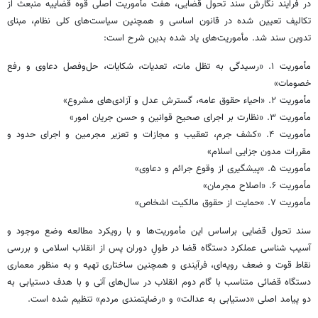
در فرایند نگارش سند تحول قضایی، هفت مأموریت اصلی قوه قضاییه منبعث از
تکالیف تعیین شده در قانون اساسی و همچنین سیاست‌های کلی نظام، مبنای
تدوین سند شد. مأموریت‌های یاد شده بدین شرح است:
مأموریت ۱. «رسیدگی به تظل مات، تعدیات، شکایات، حل‌وفصل دعاوی و رفع
خصومات»
مأموریت ۲. «احیاء حقوق عامه، گسترش عدل و آزادی‌های مشروع»
مأموریت ۳. «نظارت بر اجرای صحیح قوانین و حسن جریان امور»
مأموریت ۴. «کشف جرم، تعقیب و مجازات و تعزیر مجرمین و اجرای حدود و
مقررات مدون جزایی اسلام»
مأموریت ۵. «پیشگیری از وقوع جرائم و دعاوی»
مأموریت ۶. «اصلاح مجرمان»
مأموریت ۷. «حمایت از حقوق مالکیت اشخاص»
سند تحول قضایی براساس این مأموریت‌ها و با رویکرد مطالعه وضع موجود و
آسیب شناسی عملکرد دستگاه قضا در طولِ دوران پس از انقلاب اسلامی و بررسی
نقاط قوت و ضعف رویه‌ای، فرآیندی و همچنین ساختاری تهیه و به منظور معماری
دستگاه قضائی متناسب با گام دوم انقلاب در سال‌های آتی و با هدف دستیابی به
دو پیامد اصلی «دستیابی به عدالت» و «رضایتمندی مردم» تنظیم شده است.