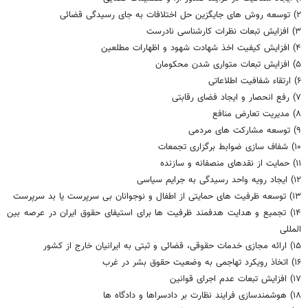
۲) توسعه روش های جایگزین حل اختلافات به جای رسیدگی قضائی
۳) افزایش تبعات نظرات کارشناسی نادرست
۴) افزایش کیفیت اخذ شهادت شهود و اظهارات مطلعین
۵) افزایش تبعات متواری شدن محکومان
۶) ارتقاء شفافیت اطلاعاتی
۷) رفع انحصار و ایجاد فضای رقابتی
۸) مدیریت تعارض منافع
۹) توسعه مشارکت های مردمی
۱۰) شفاف سازی ضوابط برگزاری تجمعات
۱۱) حمایت از نقدهای منصفانه و سازنده
۱۲) ایجاد رویه واحد رسیدگی به جرایم سیاسی
۱۳) توسعه ظرفیت های حمایتی از اطفال و نوجوانان بی سرپرست یا بد سرپرست
۱۴) تجمیع و هدایت هدفمند ظرفیت ها برای استیفای حقوق ایران در عرصه بین
المللی
۱۵) ارائه مجازی خدمات حقوقی، قضائی و ثبتی به ایرانیان خارج از کشور
۱۶) اتخاذ رویکرد تهاجمی به وضعیت حقوق بشر در غرب
۱۷) افزایش تبعات عدم اجرای قوانین
۱۸) هوشمندسازی فرایند نظارت بر دادسراها و دادگاه ها