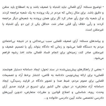
• توضیح مسئله: آرای قضائی نباید اشتباه یا ضعیف باشد و به اصطلاح باید متقن
و دقیق باشد. برای مثال زمانی که مردم در یک پرونده به یک شعبه مراجعه کردند
و آن شعبه یک نوع رأی صادر کرد اگر برای همان پرونده به شعبه‌ای دیگر مراجعه
کردند و رأیی خلاف رأی قبلی صادر شد، حداقل یکی از این دو رأی اشتباه یا
غیرمتقن است.
و پیامدهای مسئله: آرای ضعیف قضایی سبب بی‌عدالتی و در نتیجه بی‌اعتمادی
مردم به دستگاه قضا می‌شود و زمانی که دادگاه بتواند رأی یا تصمیم ضعیف و
غیرمتقن صادر کند، زمینه‌ای برای انجام فساد قضائی مانند اخذ رشوه فراهم
می‌شود.
• بعضی از راهکارهای پیش‌بینی‌شده در سند تحول: ایجاد «سامانه دستیار هوشمند
قضایی» برای ارائه پیش‌نویس دادنامه به قاضی، انتشار برخط آراء و تصمیمات
قضایی برای عموم مردم، ضبط صدا و تصویر دادگاه در فرایند رسیدگی، ایجاد
«سامانه آراء متعارض» در دیوان عالی کشور برای تسریع در فرایند صدور آرای
وحدت رویه، شناسایی و اصلاح قوانین و مقررات متعارض، تدوین آیین‌های
دادرسی تخصصی مانند آیین دادرسی خانواده و...