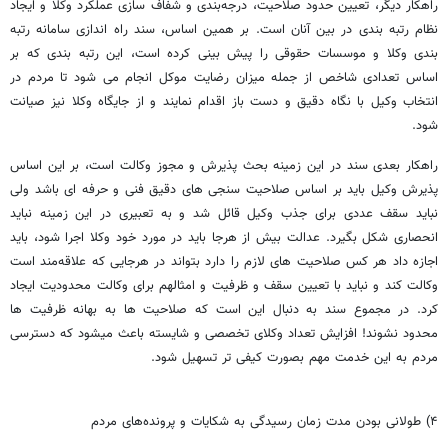
راهکار دیگر، تعیین حدود صلاحیت، درجه‌بندی و شفاف سازی عملکرد وکلا و ایجاد
نظام رتبه بندی در بین آنان است. بر همین اساس، سند راه اندازی سامانه رتبه
بندی وکلا و موسسات حقوقی را پیش بینی کرده است، این رتبه بندی که بر
اساس تعدادی شاخص از جمله میزان رضایت موکل انجام می شود تا مردم در
انتخاب وکیل با نگاه دقیق و دست باز اقدام نمایند و از جایگاه وکلا نیز صیانت
شود.
راهکار بعدی سند در این زمینه بحث پذیرش و مجوز وکالت است، بر این اساس
پذیرش وکیل باید بر اساس صلاحیت سنجی های دقیق فنی و حرفه ای باشد ولی
نباید سقف عددی برای جذب وکیل قائل شد و به تعبیری در این زمینه نباید
انحصاری شکل بگیرد. عدالت بیش از هرجا باید در مورد خود وکلا اجرا شود، باید
اجازه داد هر کس صلاحیت های لازم را دارد بتواند در هرجایی که علاقه‌مند است
وکالت کند و نباید با تعیین سقف و ظرفیت و امثالهم برای وکالت محدودیت ایجاد
کرد. در مجموع سند به دنبال این است که صلاحیت ها به بهانه ظرفیت ها
محدود نشوند! افزایش تعداد وکلای تخصصی و شایسته باعث میشود که دسترسی
مردم به این خدمت مهم بصورت کیفی تر تسهیل شود.
۴) طولانی بودن مدت زمان رسیدگی به شکایات و پرونده‌های مردم