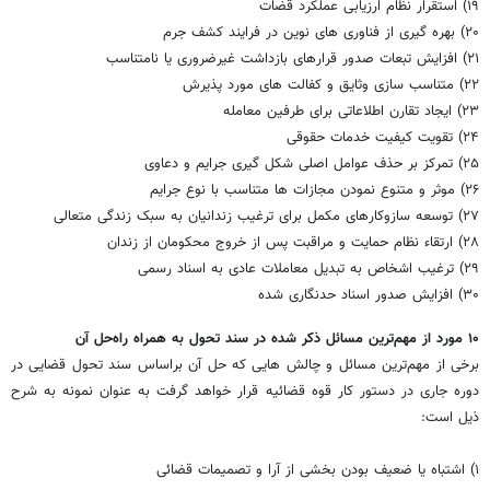
۱۹) استقرار نظام ارزیابی عملکرد قضات
۲۰) بهره گیری از فناوری های نوین در فرایند کشف جرم
۲۱) افزایش تبعات صدور قرارهای بازداشت غیرضروری یا نامتناسب
۲۲) متناسب سازی وثایق و کفالت های مورد پذیرش
۲۳) ایجاد تقارن اطلاعاتی برای طرفین معامله
۲۴) تقویت کیفیت خدمات حقوقی
۲۵) تمرکز بر حذف عوامل اصلی شکل گیری جرایم و دعاوی
۲۶) موثر و متنوع نمودن مجازات ها متناسب با نوع جرایم
۲۷) توسعه سازوکارهای مکمل برای ترغیب زندانیان به سبک زندگی متعالی
۲۸) ارتقاء نظام حمایت و مراقبت پس از خروج محکومان از زندان
۲۹) ترغیب اشخاص به تبدیل معاملات عادی به اسناد رسمی
۳۰) افزایش صدور اسناد حدنگاری شده
۱۰ مورد از مهم‌ترین مسائل ذکر شده در سند تحول به همراه راه‌حل آن
برخی از مهم‌ترین مسائل و چالش هایی که حل آن براساس سند تحول قضایی در
دوره جاری در دستور کار قوه قضائیه قرار خواهد گرفت به عنوان نمونه به شرح
ذیل است:
۱) اشتباه یا ضعیف بودن بخشی از آرا و تصمیمات قضائی