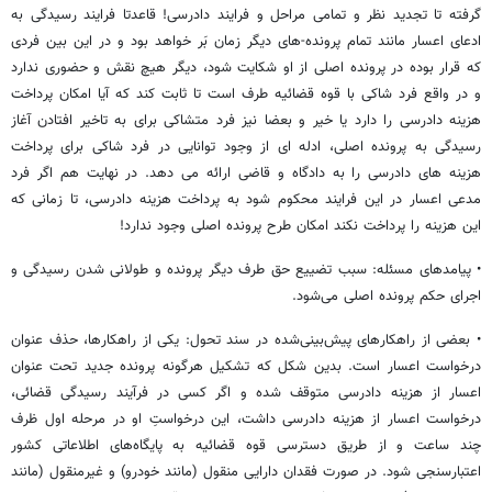
گرفته تا تجدید نظر و تمامی مراحل و فرایند دادرسی! قاعدتا فرایند رسیدگی به
ادعای اعسار مانند تمام پرونده-های دیگر زمان بَر خواهد بود و در این بین فردی
که قرار بوده در پرونده اصلی از او شکایت شود، دیگر هیچ نقش و حضوری ندارد
و در واقع فرد شاکی با قوه قضائیه طرف است تا ثابت کند که آیا امکان پرداخت
هزینه دادرسی را دارد یا خیر و بعضا نیز فرد متشاکی برای به تاخیر افتادن آغاز
رسیدگی به پرونده اصلی، ادله ای از وجود توانایی در فرد شاکی برای پرداخت
هزینه های دادرسی را به دادگاه و قاضی ارائه می دهد. در نهایت هم اگر فرد
مدعی اعسار در این فرایند محکوم شود به پرداخت هزینه دادرسی، تا زمانی که
این هزینه را پرداخت نکند امکان طرح پرونده اصلی وجود ندارد!
• پیامدهای مسئله: سبب تضییع حق طرف دیگر پرونده و طولانی شدن رسیدگی و
اجرای حکم پرونده اصلی می‌شود.
• بعضی از راهکارهای پیش‌بینی‌شده در سند تحول: یکی از راهکارها، حذف عنوان
درخواست اعسار است. بدین شکل که تشکیل هرگونه پرونده جدید تحت عنوان
اعسار از هزینه دادرسی متوقف شده و اگر کسی در فرآیند رسیدگی قضائی،
درخواست اعسار از هزینه دادرسی داشت، این درخواستِ او در مرحله اول ظرف
چند ساعت و از طریق دسترسی قوه قضائیه به پایگاه‌های اطلاعاتی کشور
اعتبارسنجی شود. در صورت فقدان دارایی منقول (مانند خودرو) و غیرمنقول (مانند