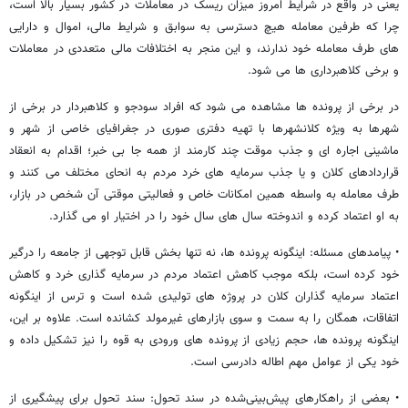
یعنی در واقع در شرایط امروز میزان ریسک در معاملات در کشور بسیار بالا است،
چرا که طرفین معامله هیچ دسترسی به سوابق و شرایط مالی، اموال و دارایی
های طرف معامله خود ندارند، و این منجر به اختلافات مالی متعددی در معاملات
و برخی کلاهبرداری ها می شود.
در برخی از پرونده ها مشاهده می شود که افراد سودجو و کلاهبردار در برخی از
شهرها به ویژه کلانشهرها با تهیه دفتری صوری در جغرافیای خاصی از شهر و
ماشینی اجاره ای و جذب موقت چند کارمند از همه جا بی خبر؛ اقدام به انعقاد
قراردادهای کلان و یا جذب سرمایه های خرد مردم به انحای مختلف می کنند و
طرف معامله به واسطه همین امکانات خاص و فعالیتی موقتی آن شخص در بازار،
به او اعتماد کرده و اندوخته سال های سال خود را در اختیار او می گذارد.
• پیامدهای مسئله: اینگونه پرونده ها، نه تنها بخش قابل توجهی از جامعه را درگیر
خود کرده است، بلکه موجب کاهش اعتماد مردم در سرمایه گذاری خرد و کاهش
اعتماد سرمایه گذاران کلان در پروژه های تولیدی شده است و ترس از اینگونه
اتفاقات، همگان را به سمت و سوی بازارهای غیرمولد کشانده است. علاوه بر این،
اینگونه پرونده ها، حجم زیادی از پرونده های ورودی به قوه را نیز تشکیل داده و
خود یکی از عوامل مهم اطاله دادرسی است.
• بعضی از راهکارهای پیش‌بینی‌شده در سند تحول: سند تحول برای پیشگیری از