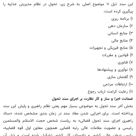
این سند ذیل ۱۱ موضوع اصلی به شرح زیر، تحول در نظام مدیریتی عدلیه را
پیگیری کرده است:
۱) برنامه ریزی
۲) سازمان دهی
۳) منابع انسانی
۴) منابع مالی
۵) منابع فیزیکی و تجهیزات
۶) قوانین و مقررات
۷) فناوری
۸) نوآوری و پیشنهادها
۹) گفتمان سازی
۱۰) ارتباطات مردمی
۱۱) رعایت کرامت ارباب رجوع
ضمانت اجرا و ساز و کار نظارت بر اجرای سند تحول
بخش آخر سند تحول به موضوعی بسیار مهم یعنی نظام راهبری و پایش این سند
پرداخته است. برای اجرایی شدن مفاد سند در زمان بندی مشخص شده، «ستاد
راهبری اجرای سند تحول قضائی» به ریاست شخص حجت الاسلام والمسلمین
رئیسی و عضویت مقامات عالی رتبه قضایی همچون معاون اول قوه قضاییه،
رئیس دیوان عالی کشور و دادستان کل کشور تشکیل شده است و ذیل آن