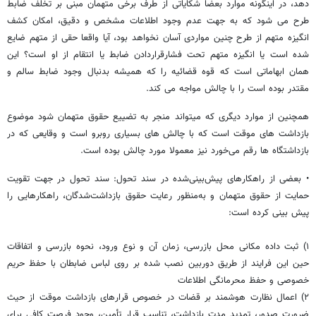
دهد، در اینگونه موارد بعضا شکایاتی از طرف برخی متهمان مبنی بر تخلف ضابط
طرح می شود که به جهت عدم وجود اطلاعات مشخص و دقیق، امکان کشف
انگیزه متهم از طرح چنین مواردی آسان نخواهد بود، آیا واقعا حقی از متهم ضایع
شده است یا انگیزه متهم تحت فشارقراردادن ضابط یا انتقام از او است؟ این
همان ابهاماتی است که قوه قضائیه را که همیشه بدنبال وجود ضابط سالم و
مقتدر بوده است را با چالش مواجه می کند.
همچنین از موارد دیگری که میتواند منجر به تضییع حقوق متهمان شود موضوع
بازداشت های موقت است که با چالش های بسیاری روبرو است و وقایعی که در
بازداشتگاه ها رقم می‌خورد نیز معمولا مورد چالش بوده است.
• بعضی از راهکارهای پیش‌بینی‌شده در سند تحول: سند تحول در جهت تقویت
حمایت از حقوق متهمان و به‌منظور رعایت حقوق بازداشت‌شدگان، راهکارهایی را
پیش بینی کرده است:
۱) ثبت داده مکانی محل بازرسی، زمان آن و نوع ورود، نحوه بازرسی و اتفاقات
حین این فرایند از طریق دوربین نصب شده بر روی لباس ضابطان با حفظ حریم
خصوصی و حفظ محرمانگی اطلاعات
۲) اعمال نظارت هوشمند بر قضات در خصوص قرارهای بازداشت موقت از حیث
ضرورت صدور، تمدید مدت بازداشت، تناسب قرار تأمین، وجود فرصت کافی برای