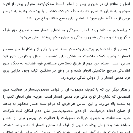
اصل و منافع آن در حین یا پس از اتمام اقساط محکومٌ¬به، معرفی برخی از افراد
سودجو به عنوان شاهدی که به خلاف شهادت دهند و یا پرداخت رشوه به عوامل
برخی از دستگاه های مورد استعلام برای پاسخ خلاف واقع می باشد.
• پیامدهای مسئله: روند فعلی رسیدگی به ادعای اعسار سبب تضییع حق طرف
دیگر پرونده و طولانی شدن رسیدگی و اجرای حکم پرونده اصلی می‌شود.
• بعضی از راهکارهای پیش‌بینی‌شده در سند تحول: یکی از راهکارها حل معضل
اعسار دروغین، کمک حاکمیت به شاکی برای تشخیص اموال و دارایی های فرد
مدعی اعسار است، این مهم از طریق دسترسی مستقیم قوه قضائیه به پایگاه های
اطلاعاتی مراجع حاکمیتی انجام شده و در واقع بار سنگین اثبات وجود دارایی برای
فرد مدعی اعسار را از دوش شاکی برمی‌دارد.
راهکار دیگر این که با تعریف مجموعه ای از قواعد محدودیت‌ساز در فعالیت های
اقتصادی که نشان¬گر توان مالی فرد مدعی اعسار است، هزینه های ادعای کذب را
به شدت بالا می‌برد. بر این اساس هر فردی که درخواست اعسار محکوم به بدهد
از همان لحظه درخواست، قواعدی محدودیت‌ساز مثل عدم امکان ثبت شرکت،
خرید مستغلات و خودرو، دریافت تسهیلات یا فعالیت در بورس برای او اعمال
خواهد شد و تا زمان پرداخت دیون از طرف فرد مدعی اعسار ادامه خواهد داشت.
این محدودیت ها به گونه ای طراحی شده که در صورتی که واقعا فردی توانایی