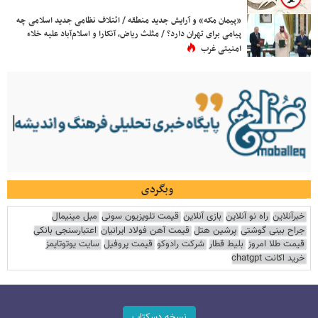
«پیمان مکه» و آرایش جدید منطقه / ائتلاف نظامی جدید اسلامی چه
پیامی برای تهران دارد؟ / مثلث ریاض، آنکارا و اسلام‌آباد علیه خلاء
امنیتی غرب
وبگردی
خبرآنلاین
راه نو آنلاین
بازی آنلاین
قیمت تلویزیون سونی
مبل مینیمال
جراح بینی گوشتی
پرشین هتل
قیمت آهن فولاد ایرانیان
اعتبارسنجی بانکی
قیمت طلا امروز
بلیط قطار
شرکت رادوکو
قیمت پروفیل
سایت یوتوتایمز
خرید اکانت chatgpt
نسخه دسکتاپ