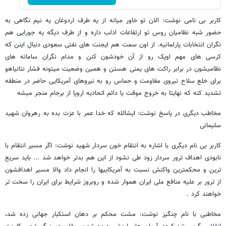
کاربر بی نامی نوشت: الان تو خاور میانه از یه طرف اردوغان یه نیم نگاهی به
حضور شبه نظامیان روس تو ارتفاعات ادلب داره و از طرف دیگه یه جورایی هم
نگران انتخابات پارلمانیه. از اون سمت هم ایجنت های نفتی سعودی دنبال اینن که
کرسی های مهم اوپک رو از آن خودشون کنن و مدام نگران سامانه های
نظامیشون در برابر راکت های یمنی هستن و همین وضعیت میتونه فشار نتانیاهو
برای خلع سلاح نیروی مقاومت و حماس رو به نیروهای آمریکایی حاضر در منطقه
تشدید کنه که نهایتا به خروج موقت یا دائم اتحادیه اروپا از برجام منجر میشه
مخاطب دیگری در پاسخ نوشت: ایشالله که خدا عمر با عزت بده به رهروان شهید
سلیمانی
کاربر بی نام دیگری با اشاره به انتقام خون سردار شهید نوشت: اگر مسیر انتقام با
نابودی اهداف ترور سردار زود طی نشود از این هم بدتر خواهد شد ... باید سریع
ترین و محکمترین واکنش نسبت به آمریکاییها را انجام داد والا مسیر اهدافشون
از ترور بر علیه منافع ملی ایران هموار شده و روبروز شرایط برای ایران را سخت تر
خواهند کرد .
مخاطبی با نام چنگیز نوشت: مشت محکم بر دهان استکبار جهانی زده شد،