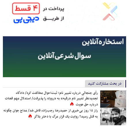
در بحث مشارکت کنید
رأی جنجالی درباره تغییر نام؛ ثبت‌احوال مخالفت کرد/ دادگاه
تجدیدنظر تغییر نام «رقیه» به «رویا» را پذیرفت/ استدلال مهم قضات
درباره حق هویت
راز ۱۵ روز بی‌خبری از حمیدرضا رجب‌زاده فاش شد/ مداح جوان چگونه
به قتل رسید؟ روایت یک قرار مرگ با دختر بلاگر