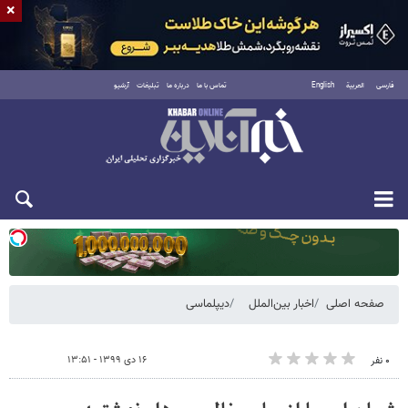
×
فارسی
العربية
English
تماس با ما
درباره ما
تبلیغات
آرشیو
دوشنبه ۱۹ مرداد ۱۴۰۵
صفحه اصلی
اخبار بین‌الملل
دیپلماسی
۱۶ دی ۱۳۹۹ - ۱۳:۵۱
۰ نفر