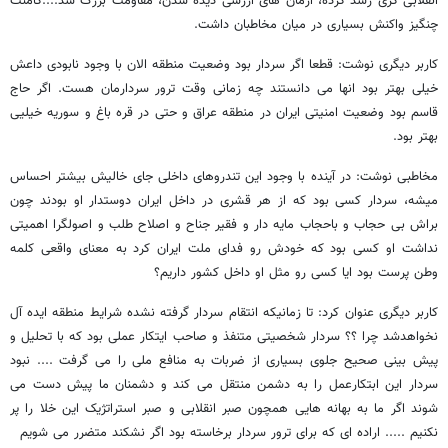
انقلابی گری رشد کرده، آرمان های ارزشی دیده شدن، مقاومت بزرگ شد....کامنت
چنگیز واکنش بسیاری در میان مخاطبان داشت.
کاربر دیگری نوشت: قطعا اگر سردار بود وضعیت منطقه الان با وجود نابودی داعش
خیلی بهتر بود انها می دانستند چه زمانی وقت ترور سردارمان هست. اگر حاج
قاسم بود وضعیت امنیتی ایران در منطقه عراق و حتی در قره باغ و سوریه خیلیی
بهتر بود.
مخاطبی نوشت: در آینده با وجود این تندروهای داخلی جای خالیش بیشتر احساس
میشه، سردار کسی بود که از هر قشری در داخل ایران دوستدار او بودند چون
براش بی حجاب و باحجاب مایه دار و فقیر جناح و اصلاح طلب و اصولگرا اهمیتی
نداشت او کسی بود که خودش رو فدای ملت ایران کرد به معنای واقعی کلمه
وطن پرست بود ایا کسی رو مثل او داخل کشور داریم؟
کاربر دیگری عنوان کرد: تا زمانیکه انتقام سردار گرفته نشده شرایط منطقه ایده آل
نخواهدشد چرا ؟؟ سردار شخصیتی متنفذ و صاحب ایتکار عملی بود که با تحلیل و
پیش بینی صحیح جلوی بسیاری از ضربات به منافع ملی را می گرفت .... نبود
سردار این ابتکارعمل را به دشمن منتقل می کند و دشمنان ما پیش دست می
شوند اگر ما به بهانه هایی همچون صبر انقلابی و صبر استراتژیک این خلا را پر
نکنیم ..... اراده ای که برای ترور سردار برخاسته بود اگر نشکند متضرر می شویم