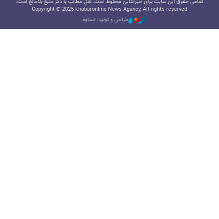
تمامی حقوق این سایت برای خبرآنلاین محفوظ است. نقل مطالب با ذکر منبع بلامانع است.
Copyright © 2025 khabaronline News Agancy, All rights reserved
طراحی و تولید: نستوه