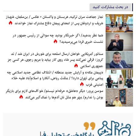
در بحث مشارکت کنید
نماز جماعت سران ترکیه، عربستان و پاکستان + عکس / بن‌سلمان، شهباز
شریف و اردوغان پس از امضای پیمان دفاع مشترک نماز خواندند
شما نظر بدهید/ اگر خبرنگار بودید چه سوالی از رئیس جمهور در
نشست خبری فردا می‌پرسیدید؟
سناتور آمریکایی خواهان ارسال اسلحه برای شورش در ایران شد / تد
کروز: فرقی نمی‌کند پسر شاه روی کار بیاید یا مریم رجوی، هر کسی جز
جمهوری اسلامی
«پیمان مکه» و آرایش جدید منطقه / ائتلاف نظامی جدید اسلامی چه
پیامی برای تهران دارد؟ / مثلث ریاض، آنکارا و اسلام‌آباد علیه خلاء
امنیتی غرب
سوسن پرور: دیگر «عاشق» حرفه‌ام نیستم/ شو آف‌های لازم برای بازیگر
بودن را ندارم/ مِهر هم مثل نان آدم‌ها را نمک‌گیر می‌کند