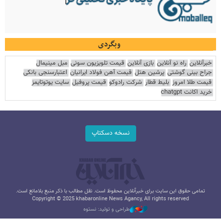
وبگردی
خبرآنلاین
راه نو آنلاین
بازی آنلاین
قیمت تلویزیون سونی
مبل مینیمال
جراح بینی گوشتی
پرشین هتل
قیمت آهن فولاد ایرانیان
اعتبارسنجی بانکی
قیمت طلا امروز
بلیط قطار
شرکت رادوکو
قیمت پروفیل
سایت یوتوتایمز
خرید اکانت chatgpt
نسخه دسکتاپ
تمامی حقوق این سایت برای خبرآنلاین محفوظ است. نقل مطالب با ذکر منبع بلامانع است.
Copyright © 2025 khabaronline News Agancy, All rights reserved
طراحی و تولید: نستوه