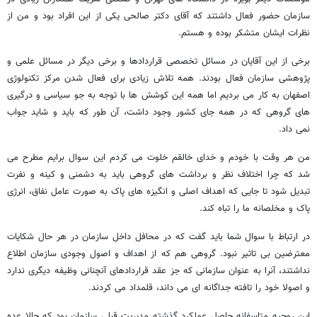
سازمان حضور فعال داشتند که آقای دکتر صالحی یکی از این افراد بود و من از
نظرات ایشان متشکر بوده و هستم.
برخی از این آقایان در مسائل تخصصی قراردادها و برخی دیگر در مسائل علمی و
پژوهشی سازمان فعال بودند. همه تلاش زیادی برای فعال شدن مرکز تکنولوژی
اصفهان به کار می بردیم اما همه این کوشش ها با توجه به جو سیاسی و درگیری
های گروهی که در همه جای کشور وجود داشت، آن طور که باید و شاید جواب
نمی داد.
من هر وقت با خودم و خدای خالقم خلوت می کردم این سوال برایم مطرح می
شد که چرا اختلاف نظر و برداشت های گروهی باید به دشمنی و کینه و نفرت
تبدیل شود تا جایی که اهداف اصلی و انگیزه های پاک به صورت عامل نفاق، انرژی
پاک و مخلصانه ما را تباه کند.
در ارتباط با سوال شما باید گفت که در محافل داخل سازمان در هر حال شکایات
معترضین بی تاثیر نبود. گروهی هم که از اهداف و اصول وجودی سازمان اطلاع
نداشتند، آنرا به عنوان سازمانی که جز عقد قراردادهای آنچنانی وظیفه دیگری ندارد
و اصولا خود را تافته جداگانه ای می داند، قلمداد می کردند.
این روحیه متاسفانه حاصل عملکرد گذشته مدیریت قبلی سازمان بود که حالا عده