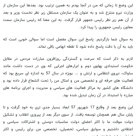
این وضع تا زمانی که من در آنجا بودم به همین ترتیب بود. بعدها این سازمان از
وزارت نیرو منتزع شد و به عنوان یک سازمان مستقل زیر نظر نخست وزیر و بعد
از آن هم زیر نظر رئیس جمهور قرار گرفت. به این معنا که رئیس سازمان سمت
معاون رئیس جمهوری را پیدا کرد.
به سوال شما بازگردیم. پاسخ این سوال مفصل است اما سوالی خوبی است که
باید به آن با دقت پاسخ داده شود تا نقطه ابهامی باقی نماند.
لازم به ذکر است که سرعت و گستردگی روزافزون مبارزات مردمی در مقابل
حکومت استبدادی پهلوی دوم و ابزارهای اجرایی که وی در دست داشت مانند
ساواک، نیروی انتظامی و ارتش و ... بویژه در سال 57 به اندازه ای سریع بود که
فعالیت های حرفه ای و تخصصی من و امثال من را تحت الشعاع قرار داده بود و
دانشگاه های کشور به مراکز فعالیت های سیاسی و مدیریت و اجرای برنامه های
مبارزه با استبداد در آن زمان تبدیل شده بود.
این وضع بعد از وقایع 17 شهریور 57 ابعاد بسیار جدی تری به خود گرفت و تا
پایان سال هم همچنان توسعه یافت. از سوی دیگر بعد از پیروزی انقلاب و تشکیل
دولت موقت ما با اکثر اعضای دولت مناسبات دوستی و اشتراکات سیاسی و
اعتقادی داشتیم و سوابق سیاسی، تحصیلی، تخصصی من برای رئیس و اکثر