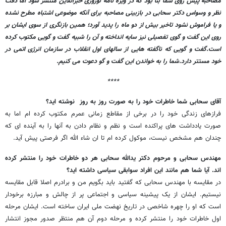
مصاحبه پیش روی شما بنا بود که در ویژه نامه نوروزی خبرآنلاین منتشر شود اما دقت
نظر و وسواس دکتر سحابی در بازبینی مصاحبه برای آنکه موضوعی اشتباه مطرح نشده
و یا فراموش نشود تاخیر بیش از دو ماه را پدید آورد؛ همین بازنگری از سوی ایشان بر
روی این گفت و گوی تفصیلی نیز سایه انداخته و آن را شبیه گفت و گویی مکتوب کرده
است.گفت و گویی که ناگفته هایی از سالهای اول انقلاب در سازمان انرژی اتمی در
خود مستتر دارد.شما را به خواندن این گفت و گو دعوت می کنیم.
****
آقای سحابی شما خاطرات خود را به صورت روز به روز نوشته اید؟
فرازهای زندگی خود را در برخی از مقاطع زمانی عمرم مکتوب کرده ام اما به
صورت یادداشت های پراکنده است و نظم و نظام دادن به آنها را به آینده ای که
چندان هم مشخص نیست، موکول کرده ام تا ان شاء الله اگر فرصتی پیش آید.
مهندس سحابی و مرحوم دکتر یدالله سحابی هر دو خاطرات خود را منتشر کرده
اند. آیا شما هم مانند این افراد سوابقی سیاسی داشته اید؟
در مقایسه با مهندس سحابی که گفتید باید بگویم من و برادرم اصلا قابل مقایسه
نیستیم. ایشان از یک پیشینه سیاسی و اجتماعی پر از چالش و مبارزه برخودار
است که او را چهره شاخصی در تاریخ نهضت ملی ایران ساخته است. ایشان مرحله
اول خاطرات خود را منتشر کرده و مرحله دوم آن هم منتظر صدور مجوز انتشار