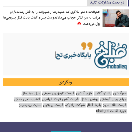
در بحث مشارکت کنید
اعترافات دختر بلاگری که حمیدرضا رجب‌زاده را به قتل رسانده/ او
مرتب به من تذکر حجاب می‌داد/دوست پسرم گفت بابت قتل بسیجی‌ها
پول می‌دهند
وبگردی
خبرآنلاین
راه نو آنلاین
بازی آنلاین
قیمت تلویزیون سونی
مبل مینیمال
جراح بینی گوشتی
پرشین هتل
قیمت آهن فولاد ایرانیان
اعتبارسنجی بانکی
قیمت طلا امروز
بلیط قطار
شرکت رادوکو
قیمت پروفیل
سایت یوتوتایمز
خرید اکانت chatgpt