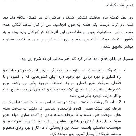
تمام وقت گرفت.
روز بعد کمیته های مختلف تشکیل شدند و هرکس در هر کمیته علاقه مند بود
ثبت نام کرد. درست یک هفته به طول انجامید. من از کنار شاهد تلاش همه
بودم. از این مسئولیت پذیری و علاقمندی این افراد که در کارشان وارد بوده و به
کشور علاقمند بودند، لذت می بردم و برای ادامه کار و رسیدن به نتیجه مطلوب
بیشتر تشویق شدم.
سمینار در پایان قطع نامه صادر کرد که اهم مطالب آن به شرح زیر بود:
1- نیروگاه های هسته ای با توجه به پیچیدگی های زیادی که در کار ساخت و
راه اندازی و بهره برداری آنها وجود دارد، برای کشورهایی که با کمبود و یا
فقدان سوخت های فسلی مواجه هستند، توجیه پذیر می باشد. برای
کشورهایی نظیر ایران که هیچ گونه محدودیت و کمبودی در زمینه منابع نفت
و گاز ندارند، توجیه پذیر نمی باشد.
2- وابستگی شدید صنعتی بویژه در زمینه تامین سوخت هسته ای که از
مرحله تهیه سنگ معدن، انجام فرآیندهای بینابینی که منتهی به ساخت میله
های سوخت غنی شده و تا مرحله دسته بندی و آماده سازی میله های
سوخت برای قرار گرفتن در راکتور را شامل می شود، به کشورها، شرکت ها و
موسسات مختلفی وابسته است. این وابستگی ادامه کار و بهره بردای منظم و
مستمر نیروگاه را بسیار آسیب پذیر خواهد کرد.