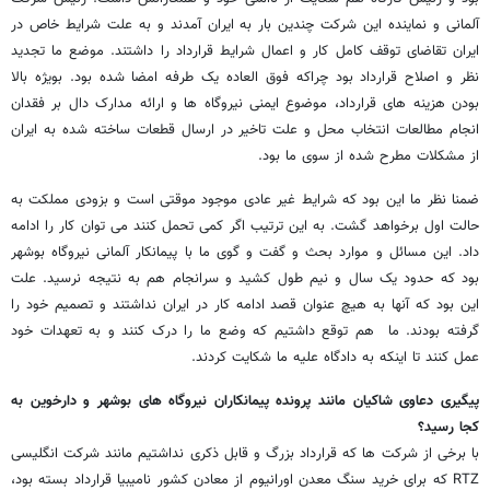
آلمانی و نماینده این شرکت چندین بار به ایران آمدند و به علت شرایط خاص در
ایران تقاضای توقف کامل کار و اعمال شرایط قرارداد را داشتند. موضع ما تجدید
نظر و اصلاح قرارداد بود چراکه فوق العاده یک طرفه امضا شده بود. بویژه بالا
بودن هزینه های قرارداد، موضوع ایمنی نیروگاه ها و ارائه مدارک دال بر فقدان
انجام مطالعات انتخاب محل و علت تاخیر در ارسال قطعات ساخته شده به ایران
از مشکلات مطرح شده از سوی ما بود.
ضمنا نظر ما این بود که شرایط غیر عادی موجود موقتی است و بزودی مملکت به
حالت اول برخواهد گشت. به این ترتیب اگر کمی تحمل کنند می توان کار را ادامه
داد. این مسائل و موارد بحث و گفت و گوی ما با پیمانکار آلمانی نیروگاه بوشهر
بود که حدود یک سال و نیم طول کشید و سرانجام هم به نتیجه نرسید. علت
این بود که آنها به هیچ عنوان قصد ادامه کار در ایران نداشتند و تصمیم خود را
گرفته بودند. ما هم توقع داشتیم که وضع ما را درک کنند و به تعهدات خود
عمل کنند تا اینکه به دادگاه علیه ما شکایت کردند.
پیگیری دعاوی شاکیان مانند پرونده پیمانکاران نیروگاه های بوشهر و دارخوین به
کجا رسید؟
با برخی از شرکت ها که قرارداد بزرگ و قابل ذکری نداشتیم مانند شرکت انگلیسی
RTZ که برای خرید سنگ معدن اورانیوم از معادن کشور نامیبیا قرارداد بسته بود،