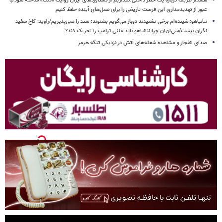
هشدار ظریف درباره یک خطر داخلی؛نگذاریم از دستاوردهای ایران روایت «ذلت» ساخته شود/با
عبور از تهدیدمداری این فرصت تاریخی را برای نسل‌های آینده حفظ کنیم
نتانیاهو: شینده‌ام برخی نشنیدند دوبار می‌گویم بشنوند؛ سند را نمی‌پذیریم/راوید: کاخ سفید
نگران نیست/سی‌ان‌ان:چرا نتانیاهو باید علنی ترامپ را تحریک کند؟
صدای انفجار و مشاهده شعله‌های آتش در نزدیکی تنگه هرمز