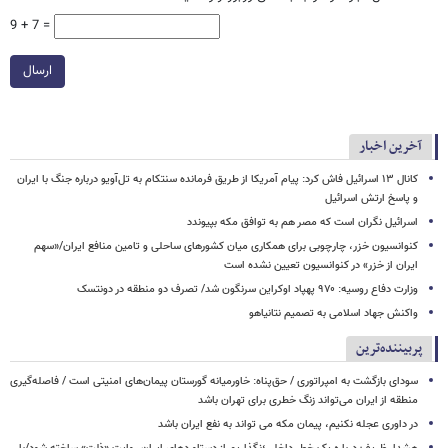
9 + 7 =
ارسال
آخرین اخبار
کانال ۱۳ اسرائیل فاش کرد: پیام آمریکا از طریق فرمانده سنتکام به تل‌آویو درباره جنگ با ایران
و پاسخ ارتش اسرائیل
اسرائیل نگران است که مصر هم به توافق مکه بپیوندد
کنوانسیون خزر، چارچوبی برای همکاری میان کشورهای ساحلی و تامین منافع ایران/«سهم
ایران از خزر» در کنوانسیون تعیین نشده است
وزارت دفاع روسیه: ۹۷۰ پهپاد اوکراین سرنگون شد/ تصرف دو منطقه در دونتسک
واکنش جهاد اسلامی به تصمیم نتانیاهو
پربیننده‌ترین
سودای بازگشت به امپراتوری / حق‌پناه: خاورمیانه گورستان پیمان‌های امنیتی است / فاصله‌گیری
منطقه از ایران می‌تواند زنگ خطری برای تهران باشد
در داوری عجله نکنیم، پیمان مکه می تواند به نفع ایران باشد