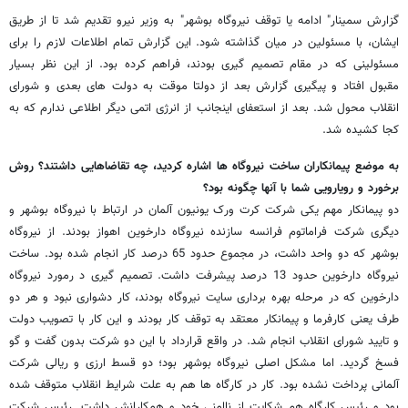
گزارش سمینار" ادامه یا توقف نیروگاه بوشهر" به وزیر نیرو تقدیم شد تا از طریق
ایشان، با مسئولین در میان گذاشته شود. این گزارش تمام اطلاعات لازم را برای
مسئولینی که در مقام تصمیم گیری بودند، فراهم کرده بود. از این نظر بسیار
مقبول افتاد و پیگیری گزارش بعد از دولتا موقت به دولت های بعدی و شورای
انقلاب محول شد. بعد از استعفای اینجانب از انرژی اتمی دیگر اطلاعی ندارم که به
کجا کشیده شد.
به موضع پیمانکاران ساخت نیروگاه ها اشاره کردید، چه تقاضاهایی داشتند؟ روش
برخورد و رویارویی شما با آنها چگونه بود؟
دو پیمانکار مهم یکی شرکت کرت ورک یونیون آلمان در ارتباط با نیروگاه بوشهر و
دیگری شرکت فراماتوم فرانسه سازنده نیروگاه دارخوین اهواز بودند. از نیروگاه
بوشهر که دو واحد داشت، در مجموع حدود 65 درصد کار انجام شده بود. ساخت
نیروگاه دارخوین حدود 13 درصد پیشرفت داشت. تصمیم گیری د رمورد نیروگاه
دارخوین که در مرحله بهره برداری سایت نیروگاه بودند، کار دشواری نبود و هر دو
طرف یعنی کارفرما و پیمانکار معتقد به توقف کار بودند و این کار با تصویب دولت
و تایید شورای انقلاب انجام شد. در واقع قرارداد با این دو شرکت بدون گفت و گو
فسخ گردید. اما مشکل اصلی نیروگاه بوشهر بود؛ دو قسط ارزی و ریالی شرکت
آلمانی پرداخت نشده بود. کار در کارگاه ها هم به علت شرایط انقلاب متوقف شده
بود و رئیس کارگاه هم شکایت از ناامنی خود و همکارانش داشت. رئیس شرکت