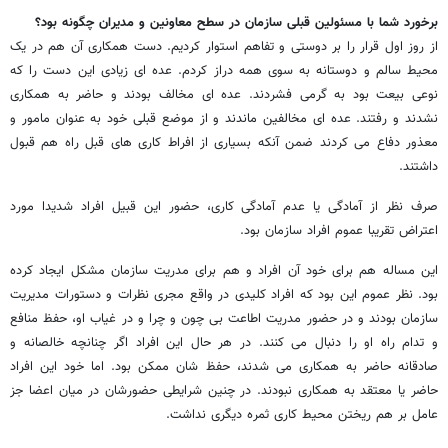
برخورد شما با مسئولین قبلی سازمان در سطح معاونین و مدیران چگونه بود؟
از روز اول قرار را بر دوستی و تفاهم استوار کردیم. دست همکاری آن هم در یک
محیط سالم و دوستانه به سوی همه دراز کردم. عده ای زیادی این دست را که
نوعی بیعت بود به گرمی فشردند. عده ای مخالف بودند و حاضر به همکاری
نشدند و رفتند. عده ای مخالفین ماندند و از موضع قبلی خود به عنوان مامور و
معذور دفاع می کردند ضمن آنکه بسیاری از افراط کاری های قبل راه هم قبول
داشتند.
صرف نظر از آمادگی یا عدم آمادگی کاری، حضور این قبیل افراد شدیدا مورد
اعتراض تقریبا عموم افراد سازمان بود.
این مساله هم برای خود آن افراد و هم برای مدریت سازمان مشکل ایجاد کرده
بود. نظر عموم این بود که افراد کلیدی در واقع مجری نظرات و دستورات مدیریت
سازمان بودند و در حضور مدریت اطاعت بی چون و چرا و در غیاب او، حفظ منافع
و تدام راه او را دنبال می کنند. در هر حال این افراد اگر چنانچه خالصانه و
صادقانه حاضر به همکاری می شدند، حفظ شان ممکن بود. اما خود این افراد
حاضر یا معتقد به همکاری نبودند. در چنین شرایطی حضورشان در میان اعضا جز
عامل بر هم ریختن محیط کاری ثمره دیگری نداشت.