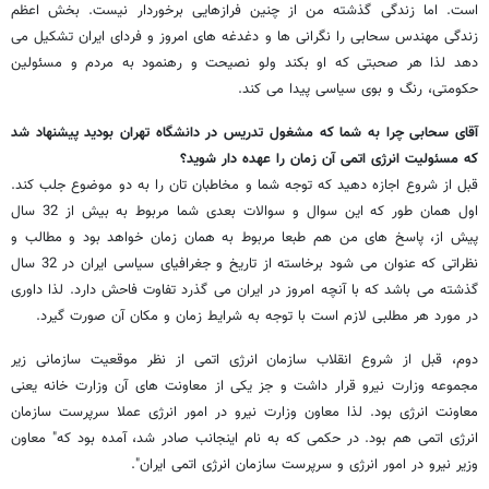
است. اما زندگی گذشته من از چنین فرازهایی برخوردار نیست. بخش اعظم
زندگی مهندس سحابی را نگرانی ها و دغدغه های امروز و فردای ایران تشکیل می
دهد لذا هر صحبتی که او بکند ولو نصیحت و رهنمود به مردم و مسئولین
حکومتی، رنگ و بوی سیاسی پیدا می کند.
آقای سحابی چرا به شما که مشغول تدریس در دانشگاه تهران بودید پیشنهاد شد
که مسئولیت انرژی اتمی آن زمان را عهده دار شوید؟
قبل از شروع اجازه دهید که توجه شما و مخاطبان تان را به دو موضوع جلب کند.
اول همان طور که این سوال و سوالات بعدی شما مربوط به بیش از 32 سال
پیش از، پاسخ های من هم طبعا مربوط به همان زمان خواهد بود و مطالب و
نظراتی که عنوان می شود برخاسته از تاریخ و جغرافیای سیاسی ایران در 32 سال
گذشته می باشد که با آنچه امروز در ایران می گذرد تفاوت فاحش دارد. لذا داوری
در مورد هر مطلبی لازم است با توجه به شرایط زمان و مکان آن صورت گیرد.
دوم، قبل از شروع انقلاب سازمان انرژی اتمی از نظر موقعیت سازمانی زیر
مجموعه وزارت نیرو قرار داشت و جز یکی از معاونت های آن وزارت خانه یعنی
معاونت انرژی بود. لذا معاون وزارت نیرو در امور انرژی عملا سرپرست سازمان
انرژی اتمی هم بود. در حکمی که به نام اینجانب صادر شد، آمده بود که" معاون
وزیر نیرو در امور انرژی و سرپرست سازمان انرژی اتمی ایران".