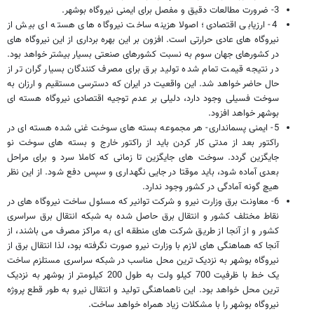
3- ضرورت مطالعات دقیق و مفصل برای ایمنی نیروگاه بوشهر.
4- ارزیابی اقتصادی؛ اصولا هزینه ساخت نیروگاه های هسته ای بیش از
نیروگاه های عادی حرارتی است. افزون بر این بهره برداری از این نیروگاه های
در کشورهای جهان سوم به نسبت کشورهای صنعتی بسیار بیشتر خواهد بود.
در نتیجه قیمت تمام شده تولید برق برای مصرف کنندگان بسیار گران تر از
حال حاضر خواهد شد. این واقعیت در ایران که دسترسی مستقیم و ارزان به
سوخت فسیلی وجود دارد، دلیلی بر عدم توجیه اقتصادی نیروگاه هسته ای
بوشهر خواهد افزود.
5- ایمنی پسمانداری- هر مجموعه بسته های سوخت غنی شده هسته ای در
راکتور بعد از مدتی کار کردن باید از راکتور خارج و بسته های سوخت نو
جایگزین گردد. سوخت های جایگزین تا زمانی که کاملا سرد و برای مراحل
بعدی آماده شود، باید موقتا در جایی نگهداری و سپس دفع شود. از این نظر
هیچ گونه آمادگی در کشور وجود ندارد.
6- معاونت برق وزارت نیرو و شرکت توانیر که مسئول ساخت نیروگاه های در
نقاط مختلف کشور و انتقال برق حاصل شده به شبکه انتقال برق سراسری
کشور و از آنجا از طریق شرکت های منطقه ای به مراکز مصرف می باشند، از
آنجا که هماهنگی های لازم با وزارت نیرو صورت نگرفته بود، لذا انتقال برق از
نیروگاه بوشهر به نزدیک ترین محل مناسب در شبکه سراسری مستلزم ساخت
یک خط با ظرفیت 700 کیلو ولت به طول 200 کیلومتر از بوشهر به نزدیک
ترین محل خواهد بود. این ناهماهنگی تولید و انتقال نیرو به طور قطع پروژه
نیروگاه بوشهر را با مشکلات زیاد همراه خواهد ساخت.