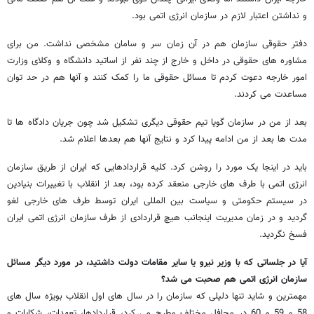
و نداشتن اعتبار لازم در سازمان انرژی اتمی بود.
دفتر حقوقی سازمان هم در آن زمان سر و سامان مشخصی نداشت. من برای
مشاوره های حقوقی در داخل و خارج از چند نفر از اساتید دانشگاه و وکلای وزارت
امور خارجه دعوت کردم تا مسائل حقوقی ما را کمک کنند و آنها هم در حد توان
مساعدت می کردند.
بعد از من در سازمان گویا تیم حقوقی دیگری تشکیل شد چون جریان دادگاه ها تا
مدت ها بعد از من ادامه پیدا کرد و نتایج آنها هم بعدها اعلام شد.
باید در اینجا یک مورد را روشن کرد. کلیه قراردادهایی که ایران از طریق سازمان
انرژی اتمی با طرف های خارجی منعقد کرده بود، بعد از انقلاب با تغییرات بنیادین
در سیستم حکومتی و سیاست بین المللی ایران توسط طرف های خارجی لغو
گردید و در زمان مدیریت اینجانب هیچ قراردادی از طرف سازمان انرژی اتمی ایران
فسخ نگردید.
آیا در جلساتی که با وزیر نیرو یا سایر مقامات دولت داشتید، در مورد دیگر مسائل
سازمان انرژی اتمی هم صحبت می شد؟
مهمترین و شاید تنها دلیلی که سازمان را در سال های اول انقلاب بویژه سال های
58 و 59 و 60 در محافل مختلف مطرح می کرد، قراردادها، تعهدات، شکایات و