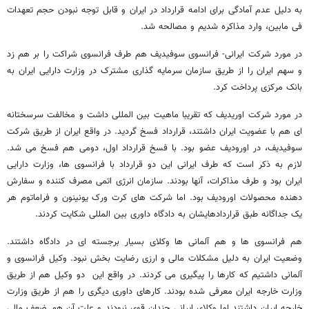
به دلیل عدم آمادگی برای ادامه قرارداد در ایران و قابل توجه نبودن حجم تعهدات
فی مابین، وارد مذاکره شدیم و مصالحه شد.
در مورد شرکت ایرانی- فرانسوی سوفیدیف هم طرف فرانسوی شراکت را بر هم زد
و سهم ایران را از طریق سازمان سرمایه گذاری مشترک در وزارت دارایی ایران به
بانک مرکزی پرداخت کرد.
در مورد شرکت اوریدیف که تقریبا ماهیت بین المللی داشت و مخالفت سرسختانه
ای هم با عضویت ایران داشتند، قرارداد فسخ گردید. در واقع ایران از طریق شرکت
سوفیدیف، در اورودیف عضو بود. با فسخ قرارداد اول، دومی هم فسخ می شد.
لازم به ذکر است که طرف ایرانی این دو قرارداد با فرانسوی ها، وزارت دارایی
ایران بود و طرف مذاکرات، آنها بودند. سازمان انرژی اتمی مصرف کننده و سفارش
دهنده محصولات اورودیف بود. اما شرکت های کرت ورک یونینون و فراماتوم هر
یک جداگانه طبق قراردادهایشان به دادگاه داوری بین المللی شکایت کردند.
هم فرانسوی ها و هم آلمانی ها وکلای بسیار برجسته ای در دادگاه داشتند.
وضعیت ایران به دلیل مشکلات مالی و ارزی رضایت بخش نبود. وکیل فرانسوی و
آلمانی داشتیم که کارها را پیگیری می کردند. در واقع این دو وکیل هم از طریق
وزارت خارجه ایران معرفی شده بودند. کارهای داوری دیگری را هم از طریق وزارت
خارجه ایران داشتند اما وکلای ایرانی چندان قوی نبودند و علت آن هم ضعف مالی