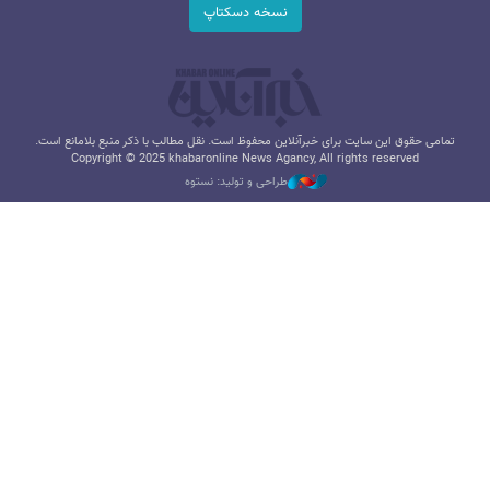
نسخه دسکتاپ
تمامی حقوق این سایت برای خبرآنلاین محفوظ است. نقل مطالب با ذکر منبع بلامانع است.
Copyright © 2025 khabaronline News Agancy, All rights reserved
طراحی و تولید: نستوه