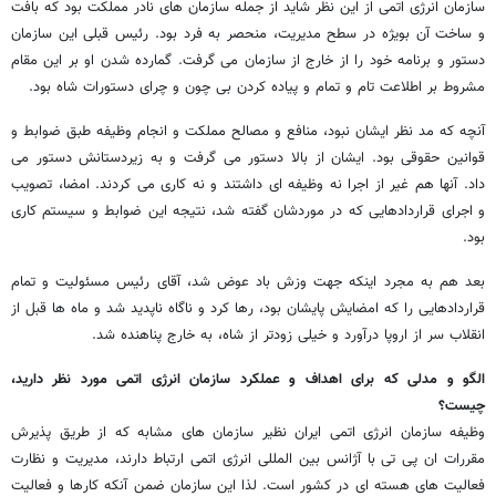
سازمان انرژی اتمی از این نظر شاید از جمله سازمان های نادر مملکت بود که بافت
و ساخت آن بویژه در سطح مدیریت، منحصر به فرد بود. رئیس قبلی این سازمان
دستور و برنامه خود را از خارج از سازمان می گرفت. گمارده شدن او بر این مقام
مشروط بر اطلاعت تام و تمام و پیاده کردن بی چون و چرای دستورات شاه بود.
آنچه که مد نظر ایشان نبود، منافع و مصالح مملکت و انجام وظیفه طبق ضوابط و
قوانین حقوقی بود. ایشان از بالا دستور می گرفت و به زیردستانش دستور می
داد. آنها هم غیر از اجرا نه وظیفه ای داشتند و نه کاری می کردند. امضا، تصویب
و اجرای قراردادهایی که در موردشان گفته شد، نتیجه این ضوابط و سیستم کاری
بود.
بعد هم به مجرد اینکه جهت وزش باد عوض شد، آقای رئیس مسئولیت و تمام
قراردادهایی را که امضایش پایشان بود، رها کرد و ناگاه ناپدید شد و ماه ها قبل از
انقلاب سر از اروپا درآورد و خیلی زودتر از شاه، به خارج پناهنده شد.
الگو و مدلی که برای اهداف و عملکرد سازمان انرژی اتمی مورد نظر دارید،
چیست؟
وظیفه سازمان انرژی اتمی ایران نظیر سازمان های مشابه که از طریق پذیرش
مقررات ان پی تی با آژانس بین المللی انرژی اتمی ارتباط دارند، مدیریت و نظارت
فعالیت های هسته ای در کشور است. لذا این سازمان ضمن آنکه کارها و فعالیت