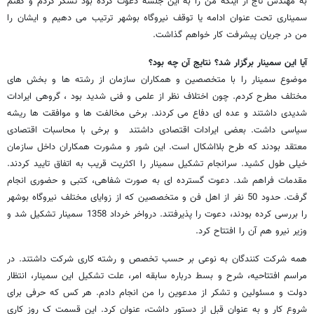
به مهندس تاج از اینکه من را به این جلسه دعوت کرده بود تشکر کردم و گفتم
سمیناری تحت عنوان ادامه یا توقف نیروگاه بوشهر ترتیب می دهیم و ایشان را
من در جریان پیشرفت کار خواهم گذاشت.
آیا این سمینار برگزار شد؟ نتایج آن چه بود؟
موضوع سمینار را با متخصصین و همکاران سازمان از رشته ها و بخش های
مختلف مطرح کردم. چون اختلاف نظر از علمی و فنی شدید بود ، گروهی ایرادات
شدیدی داشتند و عده ای دفاع می کردند. برخی مخالفت ها و موافقت ها ریشه
سیاسی داشت. بعضی ایرادات اقتصادی داشتند و برخی با محاسبات اقتصادی
معتقد بودند که طرح بلااشکال است. این شور و مشورت همکاران داخل سازمان
خیلی طول کشید. سرانجام تشکیل سمینار را اکثریت قریب به اتفاق تایید کردند.
مقدمات فراهم شد. دعوت گسترده ای به صورت شفاهی، کتبی و حضوری انجام
گرفت. حدود 50 نفر از اهل فن و متخصصین که از زوایای مختلف نیروگاه بوشهر
را بررسی کرده بودند، دعوت را پذیرفتند. درواخر خرداد 1358 سمینار تشکیل شد و
وزیر نیرو هم آن را افتتاح کرد.
همه شرکت کنندگان به نوعی بر حسب تخصص و رشته کاری شرکت داشتند. در
مراسم افتتاحیه، شرح و بسط درباره سابقه امر، علت تشکیل این سمینار، انتظار
دولت و مسئولین و تشکر از مدعوین را من انجام دادم. هر کس که حرفی برای
شروع کار و به عنوان قبل از دستور داشت، عنوان کرد. این قسمت ک روز کاری