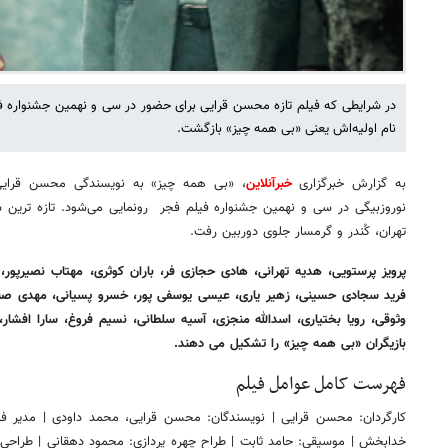
در شرایطی که فیلم تازه محسن قرایی برای حضور در سی و نهمین جشنواره فیل
نام اولیه‌اش یعنی «بی همه چیز» بازگشت.
به گزارش خبرگزاری
خبرآنلاین
، «بی همه چیز» به نویسندگی محسن قرایی
نوروزبیگی در سی و نهمین جشنواره فیلم فجر رونمایی می‌شود. تازه ترین 
تهران، کُندر و گرمسار جلوی دوربین رفت.
پرویز پرستویی، هدیه تهرانی، هادی حجازی فر، باران کوثری، مهتاب نصیرپور، 
فرید سجادی حسینی، زهیر یاری، عیسی یوسفی پور، خسرو پسیانی، مهدی صب
وثوقی، رویا بختیاری، اسدالله منجزی، آسیه سلطانی، نسیم فروغ، سارا افشا
بازیگران «بی همه چیز» را تشکیل می دهند.
فهرست کامل عوامل فیلم
کارگردان: محسن قرایی | نویسندگان: محسن قرایی، محمد داودی | مدیر فیل
خدابخش | موسیقی: حامد ثابت | طراح چهره پردازی: محمود دهقانی | طراحی و