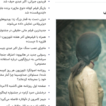
فریدون جیرانی: اکبر عبدی حیف شد
بازیگر فیلم کوتاه «نوع ماژور» برنده جا
ی
«ایندی‌فست» شد
دیزنی دست به قمار بزرگ زد؛ ویدیوهای
دیزنی‌پلاس نمایش داده می‌شوند
جدیدترین فیلم مانی حقیقی در جشنوار
همراه با فیلم‌های آخر هفته تلویزیون؛ ا
فلزی» تا «پست»
ماجرای نصب سنگ مزار اکبر عبدی چی
رسوایی جدید در هالیوود؛ اعتراف جنجال
سرشناس به دروغ‌گویی درباره استفاده
مصنوعی!
روزنامه اصولگرا: تلویزیون هر روز کم‌مخا
شده/ مسئولان صداوسیما چرا آمار مخاط
خود را محرمانه کرده‌اند؟
صفحه اول روزنامه های 5شنبه 15مرداد 1405
درخشش «مرد آرام» در جشنواره ایماگو ا
جیمز کامرون از «آواتار» فاصله می‌گیرد؟