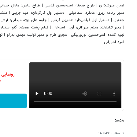
امین میرشکاری | طراح صحنه: امیرحسین قدسی | طراح لباس: مارال جیرانی 
مدیر برنامه ریزی: مانفرد اسماعیلی | دستیار اول کارگردان: امید جزینی |
جعفری | دستیار اول فیلمبردار: همایون قربانی | جلوه های ویژه میدانی: آرش
| مدیر تبلیغات: میثم میرزائی، آریان امیرخان | فیلم پشت صحنه: گئو اسدیا
تهیه کننده: امیرحسین نوروزبیگی | مجری طرح و مدیر تولید: مهدی بدرلو | تهیه
امید اخباراتی
رونمایی
دن
۵۸۵۸
کد مطلب
1480491