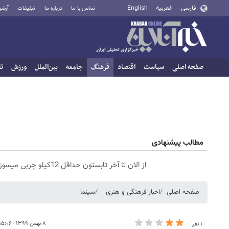
فارسی
العربية
English
تماس با ما
درباره ما
تبلیغات
آرشی
صفحه اصلی
سیاست
اقتصاد
فرهنگ
جامعه
بین‌الملل
ورزش
تا
مطالب پیشنهادی
از الان تا آخر تابستون حداقل 12کیلو چربی میسوزونی🧨
صفحه اصلی
اخبار فرهنگی و هنری
سینما
۸ بهمن ۱۳۹۹ - ۱۵:۰۶
۱ نفر