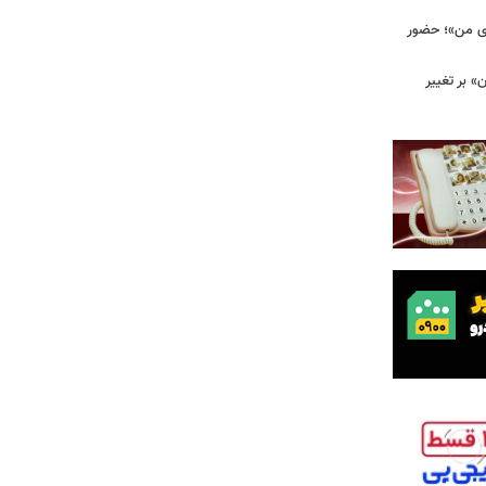
وی من»؛ حضور
 بر تغییر