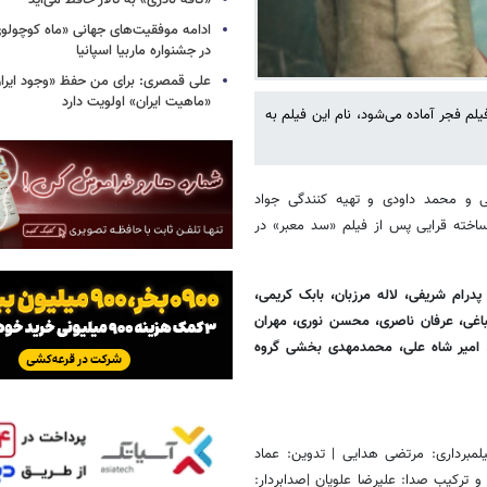
«کافه نادری» به تالار حافظ می‌آید
ادامه موفقیت‌های جهانی «ماه کوچول
در جشنواره ماربیا اسپانیا
علی قمصری: برای من حفظ «وجود ایران»
«ماهیت ایران» اولویت دارد
م فجر آماده می‌شود، نام این فیلم به
 و محمد داودی و تهیه کنندگی جواد
ساخته قرایی پس از فیلم «سد معبر» در
پدرام شریفی، لاله مرزبان، بابک کریمی،
اغی، عرفان ناصری، محسن نوری، مهران
ر، امیر شاه علی، محمدمهدی بخشی گروه
مبرداری: مرتضی هدایی | تدوین: عماد
 ترکیب صدا: علیرضا علویان |صدابردار: