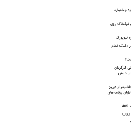
یزه جشنواره
 تیک‌تاک روی
ه نیویورک
ز «غلاف تمام
ست؟
ی کارگردان
 از هوش
طب‌تر از دیروز
بان برنامه‌های
یتالیا