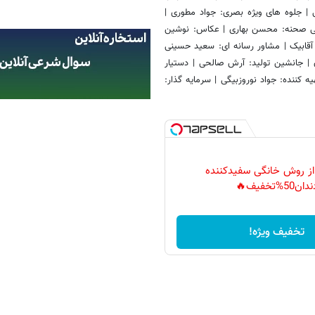
| جلوه های ویژه بصری: جواد مطوری |
 منشی صحنه: محسن بهاری | عکاس: نوشین
 آقابیک | مشاور رسانه ای: سعید حسینی
ن | جانشین تولید: آرش صالحی | دستیار
 کننده: جواد نوروزبیگی | سرمایه گذار:
 از روش خانگی سفیدکننده
دان50%تخفیف🔥
تخفیف ویژه!