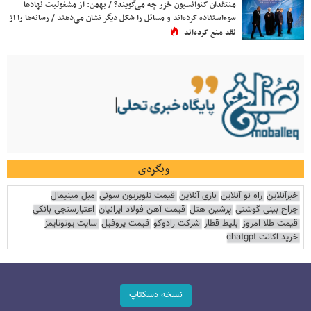
منتقدان کنوانسیون خزر چه می‌گویند؟ / بهمن: از مشغولیت نهادها
سوءاستفاده کرده‌اند و مسائل را شکل دیگر نشان می‌دهند / رسانه‌ها را از
نقد منع کرده‌اند
وبگردی
خبرآنلاین
راه نو آنلاین
بازی آنلاین
قیمت تلویزیون سونی
مبل مینیمال
جراح بینی گوشتی
پرشین هتل
قیمت آهن فولاد ایرانیان
اعتبارسنجی بانکی
قیمت طلا امروز
بلیط قطار
شرکت رادوکو
قیمت پروفیل
سایت یوتوتایمز
خرید اکانت chatgpt
نسخه دسکتاپ