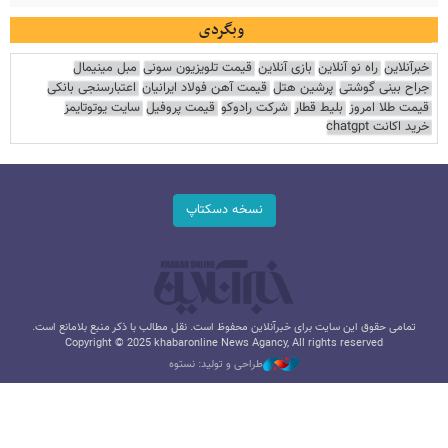
وبگردی
خبرآنلاین
راه نو آنلاین
بازی آنلاین
قیمت تلویزیون سونی
مبل مینیمال
جراح بینی گوشتی
پرشین هتل
قیمت آهن فولاد ایرانیان
اعتبارسنجی بانکی
قیمت طلا امروز
بلیط قطار
شرکت رادوکو
قیمت پروفیل
سایت یوتوتایمز
خرید اکانت chatgpt
نسخه دسکتاپ
تمامی حقوق این سایت برای خبرآنلاین محفوظ است. نقل مطالب با ذکر منبع بلامانع است.
Copyright © 2025 khabaronline News Agancy, All rights reserved
طراحی و تولید: نستوه