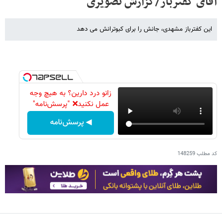
آقای کفترباز/گزارش تصویری
این کفترباز مشهدی، جانش را برای کبوترانش می دهد
زانو درد دارین؟ به هیچ وجه
عمل نکنید❌ "پرسش‌نامه"
◀ پرسش‌نامه
کد مطلب
148259