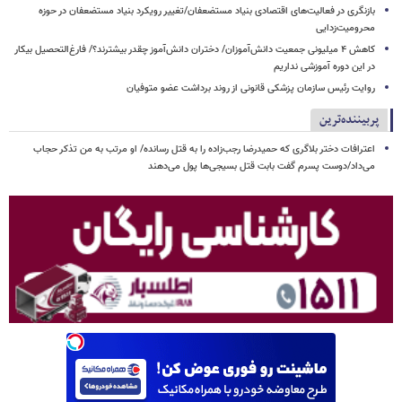
بازنگری در فعالیت‌های اقتصادی بنیاد مستضعفان/تغییر رویکرد بنیاد مستضعفان در حوزه
محرومیت‌زدایی
کاهش ۴ میلیونی جمعیت دانش‌آموزان/ دختران دانش‌آموز چقدر بیشترند؟/ فارغ‌التحصیل بیکار
در این دوره آموزشی نداریم
روایت رئیس سازمان پزشکی قانونی از روند برداشت عضو متوفیان
پربیننده‌ترین
اعترافات دختر بلاگری که حمیدرضا رجب‌زاده را به قتل رسانده/ او مرتب به من تذکر حجاب
می‌داد/دوست پسرم گفت بابت قتل بسیجی‌ها پول می‌دهند