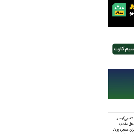
که می‌گوییم
حال مذاکره
ران معجزه بود/