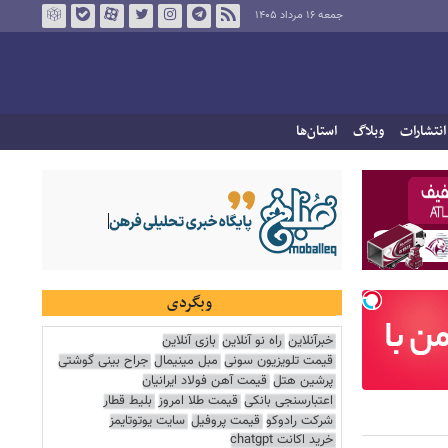
جمعه ۱۶ مرداد ۱۴۰۵
انتشارات
وبلاگ
استان‌ها
وبگردی
خبرآنلاین
راه نو آنلاین
بازی آنلاین
قیمت تلویزیون سونی
مبل مینیمال
جراح بینی گوشتی
پرشین هتل
قیمت آهن فولاد ایرانیان
اعتبارسنجی بانکی
قیمت طلا امروز
بلیط قطار
شرکت رادوکو
قیمت پروفیل
سایت یوتوتایمز
خرید اکانت chatgpt