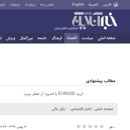
فارسی
العربية
English
تماس با ما
درباره ما
تبلیغات
آرشی
صفحه اصلی
سیاست
اقتصاد
فرهنگ
جامعه
بین‌الملل
ورزش
تا
مطالب پیشنهادی
ترید EURUSD با اسپرد از صفر پیپ
صفحه اصلی
اخبار اقتصادی
بازار مالی
۲۱ بهمن ۱۳۹۹ - ۱۴:۴۶
۰ نفر