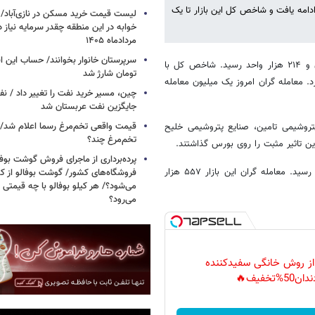
ادامه یافت و شاخص کل این بازار تا یک
خوابه در این منطقه چقدر سرمایه نیاز 
مردادماه ۱۴۰۵
شاخص کل بورس امروز با ۲۱ هزار و ۶۲۶ واحد افزایش به رقم یک میلیون و ۲۱۴ هزار واحد رسید. شاخص کل با
تومان شارژ شد
افزایش رقم ۴۲۳ هزار و ۶۵ واحد را ثبت کرد. معامله گران امروز یک میلیون معامله
چین، مسیر خرید نفت را تغییر داد / ن
جایگزین نفت عربستان شد
قیمت واقعی تخم‌مرغ رسما اعلام شد/ 
تروشیمی تامین، صنایع پتروشیمی خلیح
تخم‌مرغ چند؟
ن تاثیر مثبت را روی بورس گذاشتند.
پرده‌برداری از ماجرای فروش گوشت بوفا
شاخص کل فرابورس هم با ۸۵ واحد افزایش به رقم ۱۷ هزار و ۵۳۹ واحد رسید. معامله گران این بازار ۵۵۷ هزار
فروشگاه‌های کشور/ گوشت بوفالو از کج
می‌شود؟/ هر کیلو بوفالو با چه قیمتی
می‌رود؟
 از روش خانگی سفیدکننده
دان50%تخفیف🔥