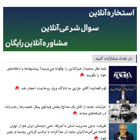
در بحث مشارکت کنید
شما نظر بدهید/ خبرآنلاین را چگونه می‌بینید؟ پیشنهادها و انتقادهای
خود را بگویید
قوه قضائیه: آقای خرازی به دادگاه ویژه روحانیت احضار شد
جزئیات جدید از قتل یک مداح/ پخش ویدئوی پیکر حمیدرضا رجب‌زاده
در شبکه‌های معاند
ظریف: بدون مدیریت تنش با آمریکا، حتی دوستان ایران هم از تهران
فاصله می‌گیرند/ایران نباید در مذاکرات با ترامپ قربانی روسیه و چین
شود