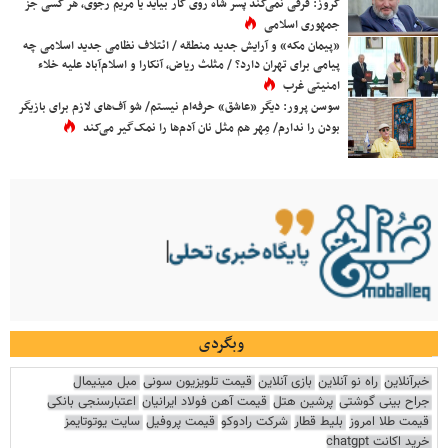
کروز: فرقی نمی‌کند پسر شاه روی کار بیاید یا مریم رجوی، هر کسی جز
جمهوری اسلامی
«پیمان مکه» و آرایش جدید منطقه / ائتلاف نظامی جدید اسلامی چه
پیامی برای تهران دارد؟ / مثلث ریاض، آنکارا و اسلام‌آباد علیه خلاء
امنیتی غرب
سوسن پرور: دیگر «عاشق» حرفه‌ام نیستم/ شو آف‌های لازم برای بازیگر
بودن را ندارم/ مِهر هم مثل نان آدم‌ها را نمک‌گیر می‌کند
وبگردی
خبرآنلاین
راه نو آنلاین
بازی آنلاین
قیمت تلویزیون سونی
مبل مینیمال
جراح بینی گوشتی
پرشین هتل
قیمت آهن فولاد ایرانیان
اعتبارسنجی بانکی
قیمت طلا امروز
بلیط قطار
شرکت رادوکو
قیمت پروفیل
سایت یوتوتایمز
خرید اکانت chatgpt