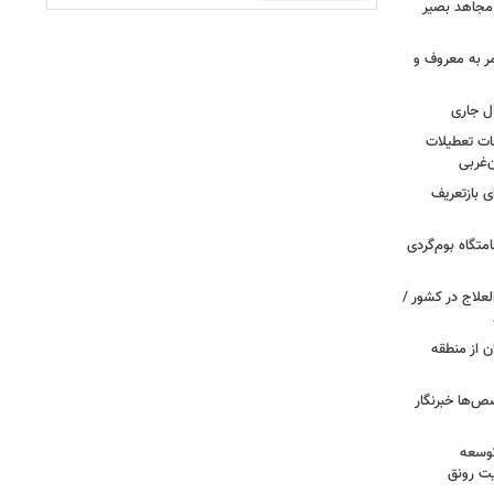
 مجاهد بصیر
مر به معروف و
طی تصادفات تعطیلات
ن‌غربی
 بازتعریف
متگاه بوم‌گردی
علاج در کشور /
ن از منطقه
ص‌ها خبرنگار
توسعه
یت رونق