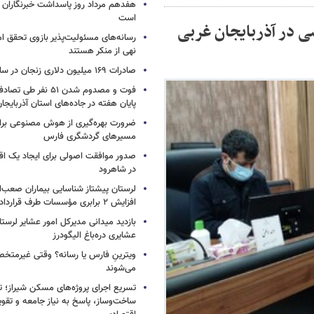
هفدهم مرداد روز پاسداشت خبرنگاران
است
 در آذربایجان غربی
رسانه‌های مسئولیت‌پذیر بازوی تحقق ا
نهی از منکر هستند
صادرات ۱۶۹ میلیون دلاری زنجان در سال جاری
فوت و مصدوم شدن ۵۱ نفر 
پایان هفته در جاده‌های استان آذربایجا
ضرورت بهره‌گیری از هوش مصنوعی برای
مسیرهای گردشگری فارس
صدور موافقت اصولی برای ایجاد یک اقا
در شاهرود
لرستان پیشتاز شناسایی بیماران صعب‌ال
افزایش ۲ برابری مؤسسات طرف قرارداد
بازدید میدانی مدیرکل امور عشایر لرستا
عشایری دره‌باغ الیگودرز
ویترینِ فارس یا رسانه؟ وقتی غیرمتخص
می‌شوند
تسریع اجرای پروژه‌های مسکن شیراز؛ 
ساخت‌وساز، پاسخ به نیاز جامعه و تقو