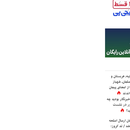
یه، عربستان و
لمان، شهباز
ز امضای پیمان
ندند
برنگار بودید چه
ور در نشست
د؟
ان ارسال اسلحه
شد / تد کروز: