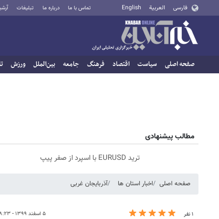
فارسی
العربية
English
تماس با ما
درباره ما
تبلیغات
آرشی
صفحه اصلی
سیاست
اقتصاد
فرهنگ
جامعه
بین‌الملل
ورزش
تا
مطالب پیشنهادی
ترید EURUSD با اسپرد از صفر پیپ
صفحه اصلی
اخبار استان ها
آذربایجان غربی
۵ اسفند ۱۳۹۹ - ۱۸:۲۳
۱ نفر