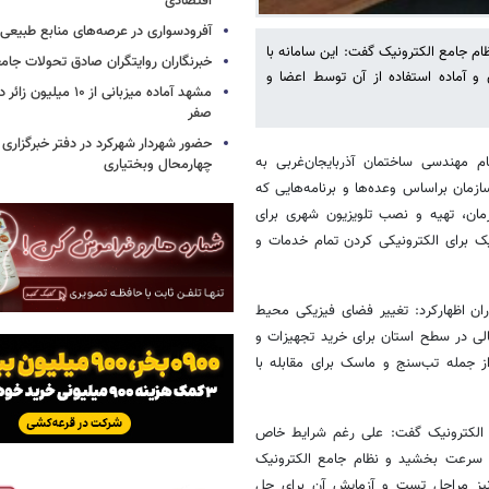
اقتصادی
آفرودسواری در عرصه‌های منابع طبیع
ام جامع الکترونیک گفت: این سامانه با
خبرنگاران روایتگران صادق تحولات جا
 و آماده استفاده از آن توسط اعضا و
مشهد آماده میزبانی از ۱۰ می
صفر
حضور شهردار شهرکرد در دفتر خبرگزاری 
م مهندسی ساختمان آذربایجان‌غربی به
چهارمحال وبختیاری
ان براساس وعده‌ها و برنامه‌هایی که
مان، تهیه و نصب تلویزیون شهری برای
ونیک برای الکترونیکی کردن تمام خدمات و
ان اظهارکرد: تغییر فضای فیزیکی محیط
ی دستورالعمل‌های بهداشتی، کمک بیش از ۳میلیارد ریالی در سطح استان برای خرید تجهیزات و
هداشتی از جمله تب‌سنج و ماسک برای مقابله با
الکترونیک گفت: علی رغم شرایط خاص
ا سرعت بخشید و نظام جامع الکترونیک
 نیز مراحل تست و آزمایش آن برای حل