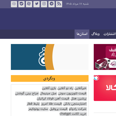
شنبه ۱۷ مرداد ۱۴۰۵
انتشارات
وبلاگ
استان‌ها
وبگردی
خبرآنلاین
راه نو آنلاین
بازی آنلاین
قیمت تلویزیون سونی
مبل مینیمال
جراح بینی گوشتی
پرشین هتل
قیمت آهن فولاد ایرانیان
اعتبارسنجی بانکی
قیمت طلا امروز
بلیط قطار
شرکت رادوکو
قیمت پروفیل
سایت یوتوتایمز
خرید اکانت chatgpt