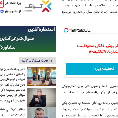
 این سامانه در اواسط بهمن‌ماه بود، با
ست آن، تا پایان سال راه‌اندازی می‌شود
 از روش خانگی سفیدکننده
دان50%تخفیف🔥
در بحث مشارکت کنید
تخفیف ویژه!
نماز جماعت سران ترک
پاکستان + عکس / بن‌س
شریف و اردوغان پس ا
دفاع مشترک نماز خوا
ضوری اعضا و شهروندان برای الکترونیکی
شما نظر بدهید/ اگر خ
نیز از دیگر برنامه‌های اجرا شده است.
سوالی از رئیس جمه
خبری فردا می‌پرسیدی
ین راه‌اندازی اتاق شیشه‌ای بعنوان یکی
 شده و عملکرد و مصوبات جلسات بصورت
سناتور آمریکایی خواه
برای شورش در ایران 
دسین را با توجه به شرایط اقتصادی و