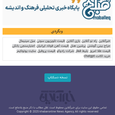
وبگردی
خبرآنلاین
راه نو آنلاین
بازی آنلاین
قیمت تلویزیون سونی
مبل مینیمال
جراح بینی گوشتی
پرشین هتل
قیمت آهن فولاد ایرانیان
اعتبارسنجی بانکی
قیمت طلا امروز
بلیط قطار
شرکت رادوکو
قیمت پروفیل
سایت یوتوتایمز
خرید اکانت chatgpt
نسخه دسکتاپ
تمامی حقوق این سایت برای خبرآنلاین محفوظ است. نقل مطالب با ذکر منبع بلامانع است.
Copyright © 2025 khabaronline News Agancy, All rights reserved