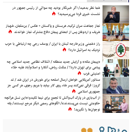
شما نظر بدهید/ اگر خبرنگار بودید چه سوالی از رئیس جمهور در
نشست خبری فردا می‌پرسیدید؟
نماز جماعت سران ترکیه، عربستان و پاکستان + عکس / بن‌سلمان، شهباز
شریف و اردوغان پس از امضای پیمان دفاع مشترک نماز خواندند
راز دشمنی وزیرخارجه لبنان با ایران / یوسف رجی چه ارتباطی با حزب
نزدیک به اسرائیل دارد؟
«پیمان مکه» و آرایش جدید منطقه / ائتلاف نظامی جدید اسلامی چه
پیامی برای تهران دارد؟ / مثلث ریاض، آنکارا و اسلام‌آباد علیه خلاء
امنیتی غرب
سناتور آمریکایی خواهان ارسال اسلحه برای شورش در ایران شد / تد
کروز: فرقی نمی‌کند پسر شاه روی کار بیاید یا مریم رجوی، هر کسی جز
جمهوری اسلامی
از آب‌بازی در پارک آب‌وآتش تا تجمع برای نیما تکیدو؛«این نسل هرآنچه
حکومتی نیست می‌پسندند»/ الگوهای رسمی دیگر مرجع نیستند/ یقه
نوجوان‌ها را نگیرید!