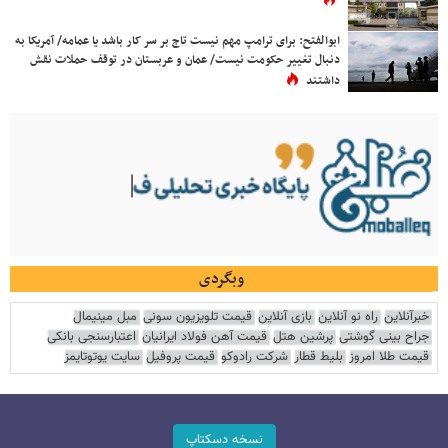
ابوالفتح: برای ترامپ مهم نیست تاج بر سر کار باشد یا عمامه/ آمریکا به
دنبال تغییر حکومت نیست/ عمان و عربستان در توقف حملات نقش
داشتند
وبگردی
خبرآنلاین
راه نو آنلاین
بازی آنلاین
قیمت تلویزیون سونی
مبل مینیمال
جراح بینی گوشتی
پرشین هتل
قیمت آهن فولاد ایرانیان
اعتبارسنجی بانکی
قیمت طلا امروز
بلیط قطار
شرکت رادوکو
قیمت پروفیل
سایت یوتوتایمز
نسخه دسکتاپ