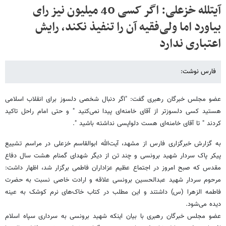
آیت​​لله خزعلی: اگر کسی 40 میلیون نیز رای
بیاورد اما ولی‌فقیه آن را تنفیذ نکند، رایش
اعتباری ندارد
فارس نوشت:
عضو مجلس خبرگان رهبری گفت: "اگر دنبال شخصی دلسوز برای انقلاب اسلامی
هستید کسی دلسوز‌تر از آقای خامنه‌ای پیدا نمی‌کنید " و حتی امام راحل تاکید
کردند " تا آقای خامنه‌ای هست دلواپسی نداشته باشید ".
به گزارش خبرگزاری فارس از مشهد‌، آیت‌الله ابوالقاسم خزعلی در مراسم تشییع
پیکر پاک سردار شهید برونسی و چند تن از دیگر شهدای گمنام هشت سال دفاع
مقدس که صبح امروز در اجتماع عظیم عزاداران فاطمی برگزار شد، اظهار داشت:
مرحوم سردار شهید عبدالحسین برونسی علاقه و ارادت خاصی نسبت به حضرت
فاطمه الزهرا (س) داشتند و این مطلب در کتاب خاک‌های نرم کوشک به عینه
دیده می‌شود.
عضو مجلس خبر‌گان رهبری با بیان اینکه شهید برونسی به سرداری سپاه اسلام