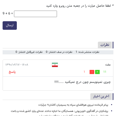
*
لطفا حاصل عبارت را در جعبه متن روبرو وارد کنید
9 + 6 =
ارسال
نظرات
نظرات منتشر شده: 1
نظرات در صف انتشار: 0
نظرات غیرقابل انتشار: 0
ملت
۱۶:۰۸ - ۱۳۹۰/۰۲/۱۷
پاسخ
1
11
چیزی نمینویسم چون درج نمیکنید .....!!!!
آخرین اخبار
پیام فرمانده نیروی هوافضای سپاه به بسیجیان کاشان+ جزئیات
پزشکیان در گفتگوی تلویزیونی: همسایگان ما اجازه ندادند عده‌ای وارد کشور شده و باعث