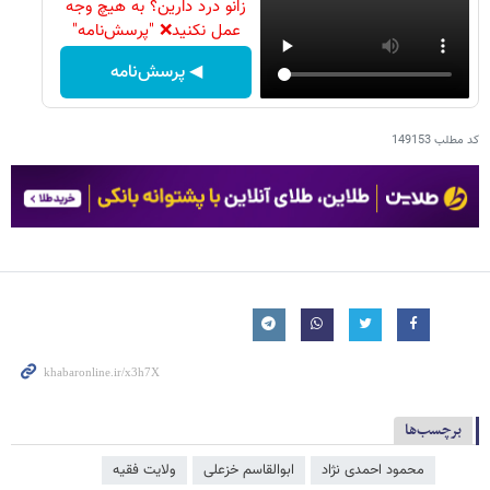
زانو درد دارین؟ به هیچ وجه
عمل نکنید❌ "پرسش‌نامه"
◀ پرسش‌نامه
کد مطلب
149153
برچسب‌ها
محمود احمدی ‌نژاد
ابوالقاسم خزعلی
ولایت فقیه