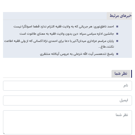
خبرهای مرتبط
احمد ناطق‌نوری: هر جریانی که به ولایت فقیه التزام ندارد قطعا اصولگرا نیست
جانشین اداره سیاسی سپاه: دین بدون ولایت فقیه به معنای طاغوت است
پایان مراسم عزاداری میدان7تیر با دعا برای احمدی نژاد/کسانی که از ولی فقیه اطاعت
نکنند،‌طاغ…
پاسخ تندهمسر آیت الله خزعلی به عروس آیت­الله منتظری
نظر شما