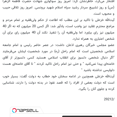
افتخار می‌کرد، خاطرنشان کرد: امروز روز سوگواری شهادت حضرت فاطمه الزهرا
(س) و روز تشییع سردار رشید سپاه اسلام شهید برونسی. امروز روز تلاقی حبیب
و محبوب است.
آیت‌الله خزعلی با تاکید بر این مطلب که اطاعت از حکم ولی‌فقیه بر تمام مردم و
مراجع محترم تقلید نیز واجب است، یادآور شد: اگر کسی 20 میلیون که نه اگر 40
میلیون نیز رای بیاورد اما ولی‌فقیه آن را تنفیذ نکند آن 40 میلیون رای برای آن
شخص اعتباری به همراه ندارد.
عضو مجلس خبرگان رهبری اذعان داشت: در عصر حاضر رئیس و امام جامعه
اسلامی شخصیتی است که امام راحل (ره) در مورد شخصیت ایشان می‌فرمایند
"اگر دنبال شخصی دلسوز برای انقلاب اسلامی هستید کسی دلسوز‌تر از آقای
خامنه‌ای پیدا نمی‌کنید " و حتی نیز امام راحل تاکید کردند " تا آقای خامنه‌ای هست
دلواپسی نداشته باشید "
آیت‌الله خزعلی همچنین در ادامه سخنان خود خطاب به دولت گفت: بسیار خوب
است که دولت بعضی از افراد را که قصد نفوذ در بدنه دولت را دارند، شناسایی
کرده و جلوی آنان را بگیرد.
/29212