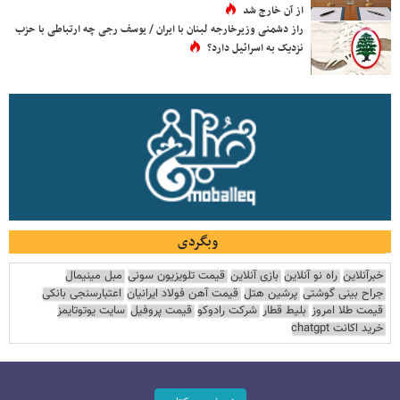
از آن خارج شد
راز دشمنی وزیرخارجه لبنان با ایران / یوسف رجی چه ارتباطی با حزب
نزدیک به اسرائیل دارد؟
وبگردی
خبرآنلاین
راه نو آنلاین
بازی آنلاین
قیمت تلویزیون سونی
مبل مینیمال
جراح بینی گوشتی
پرشین هتل
قیمت آهن فولاد ایرانیان
اعتبارسنجی بانکی
قیمت طلا امروز
بلیط قطار
شرکت رادوکو
قیمت پروفیل
سایت یوتوتایمز
خرید اکانت chatgpt