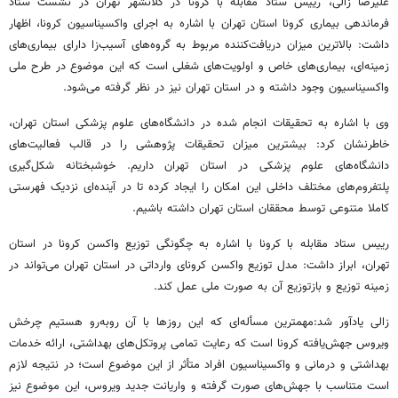
علیرضا زالی، رییس ستاد مقابله با کرونا در کلانشهر تهران در نشست ستاد
فرماندهی بیماری کرونا استان تهران با اشاره به اجرای واکسیناسیون کرونا، اظهار
داشت: بالاترین میزان دریافت‌کننده مربوط به گروه‌های آسیب‌زا دارای بیماری‌های
زمینه‌ای، بیماری‌های خاص و اولویت‌های شغلی است که این موضوع در طرح ملی
واکسیناسیون وجود داشته و در استان تهران نیز در نظر گرفته می‌شود.
وی با اشاره به تحقیقات انجام شده در دانشگاه‌های علوم پزشکی استان تهران،
خاطرنشان کرد: بیشترین میزان تحقیقات پژوهشی را در قالب فعالیت‌های
دانشگاه‌های علوم پزشکی در استان تهران داریم. خوشبختانه شکل‌گیری
پلتفروم‌های مختلف داخلی این امکان را ایجاد کرده تا در آینده‌ای نزدیک فهرستی
کاملا متنوعی توسط محققان استان تهران داشته باشیم.
رییس ستاد مقابله با کرونا با اشاره به چگونگی توزیع واکسن کرونا در استان
تهران، ابراز داشت: مدل توزیع واکسن کرونای وارداتی در استان تهران می‌تواند در
زمینه توزیع و بازتوزیع آن به صورت ملی عمل کند.
زالی یادآور شد:مهمترین مسأله‌ای که این روزها با آن روبه‌رو هستیم چرخش
ویروس جهش‌یافته کرونا است که رعایت تمامی پروتکل‌های بهداشتی، ارائه خدمات
بهداشتی و درمانی و واکسیناسیون افراد متأثر از این موضوع است؛ در نتیجه لازم
است متناسب با جهش‌های صورت گرفته و واریانت جدید ویروس، این موضوع نیز