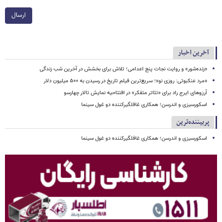
ارسال
آخرین اخبار
«زنده‌شور» و روایت نجات پنج اعدامی؛ تلاش برای بخشش در آخرین شب زندگی
«مرد عنکبوتی: روزی نو»؛ سریع‌ترین فیلم تاریخ در رسیدن به ۵۰۰ میلیون دلار
آرزوهای ایرج راد برای «تئاتر متفکر» در افتتاحیه نمایش تالار چهارسو
اسکورسیزی و اندرسن؛ همکاری غافلگیرکننده دو غول سینما
پربیننده‌ترین
اسکورسیزی و اندرسن؛ همکاری غافلگیرکننده دو غول سینما