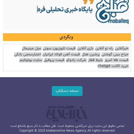
وبگردی
خبرآنلاین
راه نو آنلاین
بازی آنلاین
قیمت تلویزیون سونی
مبل مینیمال
جراح بینی گوشتی
پرشین هتل
قیمت آهن فولاد ایرانیان
اعتبارسنجی بانکی
قیمت طلا امروز
بلیط قطار
شرکت رادوکو
قیمت پروفیل
سایت یوتوتایمز
خرید اکانت chatgpt
نسخه دسکتاپ
تمامی حقوق این سایت برای خبرآنلاین محفوظ است. نقل مطالب با ذکر منبع بلامانع است.
Copyright © 2025 khabaronline News Agancy, All rights reserved