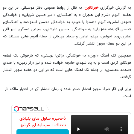
به گزارش خبرگزاری
خبرآنلاین
، به نقل از روابط عمومی دفتر موسیقی، در این دو
هفته آلبوم «شرح این هجران » به آهنگسازی «امیر حسین شریفی» و خوانندگی
«مهدی امامی»، آلبوم «همنوا با خیام» به خوانندگی «حسن اسدزاده» و آهنگسازی
«حسن قزنیه»، «هزاران» به خوانندگی حسین علیشاپور، مجتبی عسگری،امیر اثنی
عشری،پوریا اخواص، مهدی امامی و سجاد مهربانی از جمله آلبوم هایی هستند که
در این دو هفته مجوز انتشار گرفتند.
همچنین تک آهنگ «اوین» به خوانندگی «زکریا یوسفی» که بازخوانی یک قطعه
فولکلور کردی است و به یاد شهدای حلبچه خوانده شده و نیز «راز زمین» با صدای
«محمد معتمدی» از جمله تک آهنگ هایی است که در این دو هفته مجوز انتشار
گرفتند.
برای این آثار صرفا مجوز انتشار صادر شده و زمان انتشار آن در اختیار مالک اثر
است.
ذخخیره سلول های بنیادی
بندناف ؛ سرمایه ای گرانبها