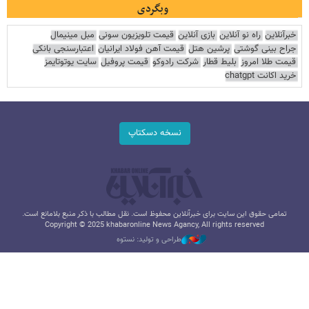
وبگردی
خبرآنلاین
راه نو آنلاین
بازی آنلاین
قیمت تلویزیون سونی
مبل مینیمال
جراح بینی گوشتی
پرشین هتل
قیمت آهن فولاد ایرانیان
اعتبارسنجی بانکی
قیمت طلا امروز
بلیط قطار
شرکت رادوکو
قیمت پروفیل
سایت یوتوتایمز
خرید اکانت chatgpt
نسخه دسکتاپ
تمامی حقوق این سایت برای خبرآنلاین محفوظ است. نقل مطالب با ذکر منبع بلامانع است.
Copyright © 2025 khabaronline News Agancy, All rights reserved
طراحی و تولید: نستوه