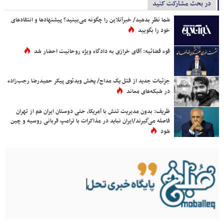
در بحث مشارکت کنید
شما نظر بدهید/ خبرآنلاین را چگونه می‌بینید؟ پیشنهادها و انتقادهای
خود را بگویید
قوه قضائیه: آقای خرازی به دادگاه ویژه روحانیت احضار شد
جزئیات جدید از قتل یک مداح/ پخش ویدئوی پیکر حمیدرضا رجب‌زاده
در شبکه‌های معاند
ظریف: بدون مدیریت تنش با آمریکا، حتی دوستان ایران هم از تهران
فاصله می‌گیرند/ایران نباید در مذاکرات با ترامپ قربانی روسیه و چین
شود