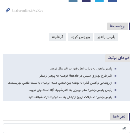
برچسب‌ها
پلیس راهور
ویروس کرونا
قرنطینه
خبرهای مرتبط
پلیس راهور: به زیارت اهل قبور در آخر سال نروید
آغاز طرح نوروزی پلیس در جاده‌ها/ توصیه به پرهیز از سفر
از رونمایی واکسن فخرا تا توطئه بین‌المللی علیه ایرانیان با تست تقلبی توریست‌ها
رئیس پلیس راهور: سفر نوروزی به اکثر شهرها آزاد است ولی نروید
پلیس راهور: تعطیلات نوروز ارتباطی به محدودیت تردد شبانه ندارد
نظر شما