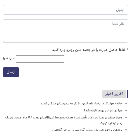
*
لطفا حاصل عبارت را در جعبه متن روبرو وارد کنید
6 + 0 =
ارسال
آخرین اخبار
حادثه هولناک در پاساژ علاءالدین؛ ۶ نفر به بیمارستان منتقل شدند
چرا تهران این روزها آلوده شد؟
وجود فسفر در بمباران لامرد تأیید شد / هدف بمبچه‌ها غیرنظامیان بودند / ۴ ماه زمان برای یک
زخم ترکش کوچک
جزئیات حادثه دلخراش سقوط آسانسور در میدان آرژانتین