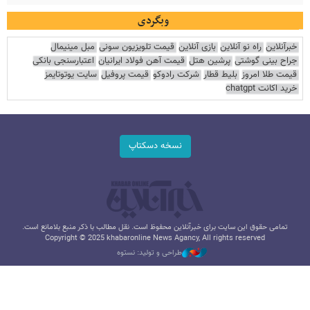
وبگردی
خبرآنلاین
راه نو آنلاین
بازی آنلاین
قیمت تلویزیون سونی
مبل مینیمال
جراح بینی گوشتی
پرشین هتل
قیمت آهن فولاد ایرانیان
اعتبارسنجی بانکی
قیمت طلا امروز
بلیط قطار
شرکت رادوکو
قیمت پروفیل
سایت یوتوتایمز
خرید اکانت chatgpt
نسخه دسکتاپ
تمامی حقوق این سایت برای خبرآنلاین محفوظ است. نقل مطالب با ذکر منبع بلامانع است.
Copyright © 2025 khabaronline News Agancy, All rights reserved
طراحی و تولید: نستوه