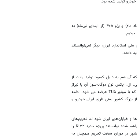
در سالی که گذشت شاهد حذف برخی خودروها از جمله پراید (از ابتدای مرداد ماه) و پژو ۴۰۵ (از ابتدای تیرماه) به
بودیم.
امکان پاس کردن استانداردهای ۸۵ گانه سازمان ملی استاندارد ایران، دیگر نمی‌توانستند
د دادند.
که آن هم به دلیل کمبود تولید وانت از
رت صنعت درخواست شده) متوقف شد، همچنین تولید پژو ۴۰۵ جی. ال. ایکس نوع دوگانه‌سوز آن با تیراژ
محدود برای تاکسی‌ها و ناوگان حمل و نقل و تولید پژو ۴۰۵ اس. ال. ایکس که با موتور TU۵ عرضه می شود، ادامه
 بزرگ کشور یعنی تارای ایران خودرو و
ی‌ها راهی جاده‌ها و خیابان‌های ایران شود اما تحریم‌های
آمریکا مانع آن شد، در عوض متخصصان ایرانی با استفاده از زیرساخت‌های فراهم شده توانستند پروژه جدید K۱۳۲ را
 کشور در دوران سخت تحریم همچنان به