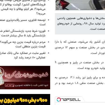
پرده‌برداری از ماجرای فروش گوشت بوفا
فروشگاه‌های کشور/ گوشت بوفالو از کج
می‌شود؟/ هر کیلو بوفالو با چه قیمتی
می‌رود؟
 همچون همه صنایع بزرگ و کوچک کشور سال ۹۹ را با سختی‌ها و دشواری‌هایی همچون پاندمی
توسعه فناوری، مسیر رقابت‌پذیری صن
کرونا و تداوم تحریم‌ها پشت سر گذاشت. با این حال جهش تولید و عبور از رکورد تولید سال ۹۸، رونمایی از خودروهای
است
ن صنعت است.
فوری؛ شرط جدید بازنشستگی اعلام شد/ 
بازنشستگی باید ۵ سال بیشتر خدمت کنند
ن کشور یاد می‌شود، صنعتی که با دارا
مردم درباره قیمت بنزین چه می‌گویند؟/
قیمت بنزین منطقی است
بودن سهم ۳.۵ تا چهار درصدی در تولید ناخالص داخلی، سهم ۱۸ تا ۲۰ درصدی در بخش صنعت و سهم ۱۲ درصدی
تغییر مثبت در عملکرد مالی بانک صادرات
وردار است.
عملیاتی ۸۰ درصد رشد کرد
این صنعت به استناد آمارهای مرکز آمار ایران بار اصلی رشد اقتصادی کشور در بخش صنعت در پاییز و همچنین ۹
لید خودرو بوده است.
مطابق آمارها، رشد بخش صنعت تا پایان آذرماه امسال هشت دهم درصد بوده و برای پاییز نیز رشد ۳.۱ درصدی به
ثبت رسیده است. این در حالی است که در مدت مشابه سال ۹۸ میزان رشد بخش صنعت منفی ۱.۸ درصد بود و در