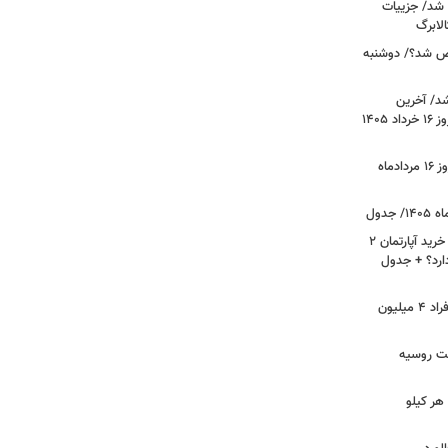
 شد/ جزییات
لابرگ
ص شد؟/ دوشنبه
د/ آخرین
وضعیت قیمت خودروهای پرفروش امروز ۱۶ خرداد ۱۴۰۵
قیمت جدید دلار، یورو و سایر ارزها امروز ۱۶ مردادماه
لیست قیمت خرید مسکن در نازی‌آباد/ خرید آپارتمان ۲
دارد؟ + جدول
سرپرستان خانوار بخوانند/ حساب این افراد ۴ میلیون
فت روسیه
هر کیلو