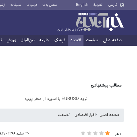
فارسی
العربية
English
تماس با ما
درباره ما
تبلیغات
آرشی
صفحه اصلی
سیاست
اقتصاد
فرهنگ
جامعه
بین‌الملل
ورزش
تا
مطالب پیشنهادی
ترید EURUSD با اسپرد از صفر پیپ
صفحه اصلی
اخبار اقتصادی
صنعت
۳۰ اسفند ۱۳۹۹ - ۱۹:۱۷
۱ نفر