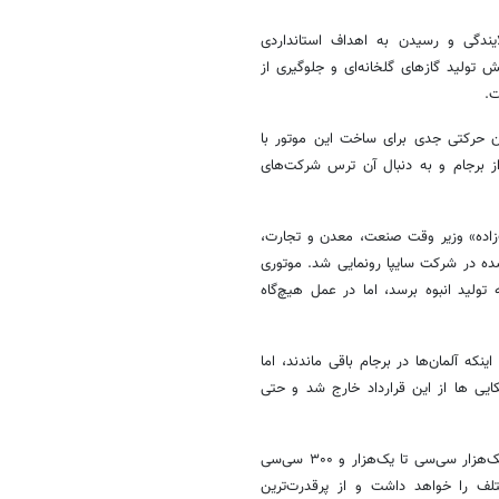
لومتر، کاهش انتشار آلایندگی و رسیدن به اهداف استانداردی
، کاهش تولید گازهای گلخانه‌ای و جلوگیری از
ت.
ن حرکتی جدی برای ساخت این موتور با
از برجام و به دنبال آن ترس شرکت‌های
حمدرضا نعمت‌زاده» وزیر وقت صنعت، معدن و تجارت،
تور ملی سه سیلندر پرقدرت و کم مصرف یورو ۶ تولید شده در شرکت سایپا رونمایی شد. موتوری
 تجربه شرکت AVL اتریش ساخته و به تولید انبوه برسد، اما در عمل هیچ‌گاه
که آلمان‌ها در برجام باقی ماندند، اما
ایی ها از این قرارداد خارج شد و حتی
به گفته کارشناسان، موتور یاد شده در حقیقت یک «خانواده موتور» از حجم یک‌هزار سی‌سی تا یک‌هزار و ۳۰۰ سی‌سی
روهای مختلف را خواهد داشت و از پرقدرت‌ترین