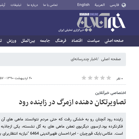
فارسی
العربية
English
تماس با ما
درباره ما
تبلیغات
آرشی
صفحه اصلی
سیاست
اقتصاد
فرهنگ
جامعه
بین‌الملل
ورزش
تا
صفحه اصلی
اخبار چندرسانه‌ای
۲۰ اردیبهشت ۱۳۹۰ - ۰۲:۵۷
۰ نفر
اختصاصی خبرآنلاین
تصاویرتکان دهنده ازمرگ در زاینده رود
زاینده رود آنچنان رو به خشکی رفت که حتی مردم نتوانستد ماهی های آن 
فکرنکرده بود.ازسوی دیگربوی تعفن ماهی های به گل نشسته، یکی ازجاذبه ه
است. عکاس:بابک قورچیان - اجرا:احسان ظهیرالدینی 6464 "نیازبه انتظاربرای بارگذاری نیست"