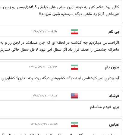
کافی بود اعلام کنن یه دونه ازاین ماهی
غیرماهی قرمز یه ماهی دیگه سرسفره شون میومد!!
بی نام
۰۶:۴۰ - ۱۳۹۰/۰۲/۲۱
اگراحساس میکردیم چه گذشت در لحظه ای که جان میدادند در لجن زار و به چ
ماهرانه چشمش را هدف قرار داد اگر سطل آبی نبود لااقل سطل خاکی نسارش
بدون نام
۰۸:۳۳ - ۱۳۹۰/۰۲/۲۱
آبخيزداري غير كارشناسي اينه ديگه كشورهاي ديگه رودخونه ندارن؟ كشاورزي ن
فرشاد
۱۸:۱۲ - ۱۳۹۰/۰۲/۲۱
برای خودم متاسفم
عباس
۱۸:۵۶ - ۱۳۹۰/۰۲/۲۱