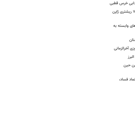
ادابی خرس قطبی
ببینید | ویدئویی جدید از لحظه زلزله ۷.۱ ریشتری ژاپن
های وابسته به
تان
زی آخرالزمانی
لبرز
چین حین
نماد فساد،