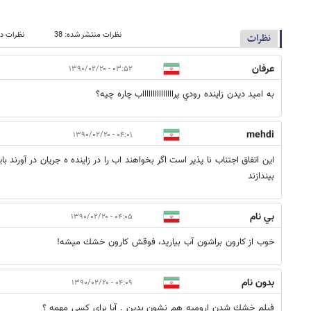
نظرات منتشر شده: 38
نظرات در
نظرات
عرفان
۰۳:۵۲ - ۱۳۹۰/۰۲/۲۰
به اميد ديدن زاينده رودي پراااااااااااااااب چاره چيه؟
mehdi
۰۴:۰۱ - ۱۳۹۰/۰۲/۲۰
این اتفاق اجتناب نا پذیر است اگر بخواهند اب را در زاینده ه جریان در آورند با
بیندازند
بي نام
۰۴:۰۵ - ۱۳۹۰/۰۲/۲۰
خوب از كارون براشون آب بياريد، فوقش كارون خشك ميشه!
بدون نام
۰۴:۰۹ - ۱۳۹۰/۰۲/۲۰
فيلم خشك شدن اروميه هم نشون بدين . آيا براي كسي مهمه ؟