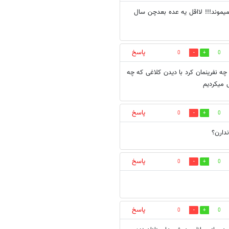
 های کیلوئی 5-6هزارتومن رو زمین نمیموند!!! لااقل یه عده بعدچن سال
پاسخ
0
0
ه نفرینمان کرد با دیدن کلاغی که چه
 میکردیم
پاسخ
0
0
دارن؟
پاسخ
0
0
پاسخ
0
0