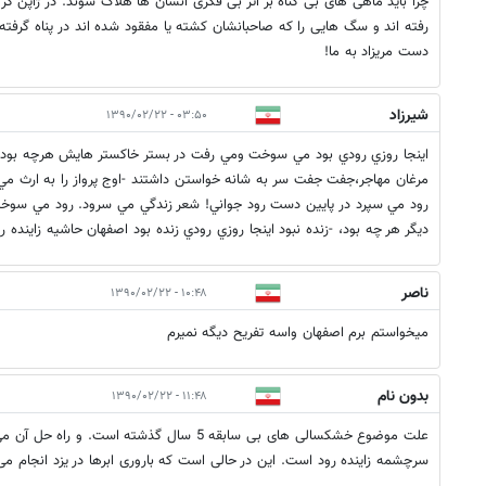
چرا باید ماهی های بی گناه بر اثر بی فکری انسان ها هلاک شوند. در ژاپن گرو
رفته اند و سگ هایی را که صاحبانشان کشته یا مفقود شده اند در پناه گرفته 
دست مریزاد به ما!
شيرزاد
۰۳:۵۰ - ۱۳۹۰/۰۲/۲۲
اينجا روزي رودي بود مي سوخت ومي رفت در بستر خاكستر هايش هرچه بود زن
مرغان مهاجر،جفت جفت سر به شانه خواستن داشتند -اوج پرواز را به ارث مي گ
رود مي سپرد در پايين دست رود جواني! شعر زندگي مي سرود. رود مي سوخ
ديگر هر چه بود، -زنده نبود اينجا روزي رودي زنده بود اصفهان حاشيه زاينده رود90
ناصر
۱۰:۴۸ - ۱۳۹۰/۰۲/۲۲
میخواستم برم اصفهان واسه تفریح دیگه نمیرم
بدون نام
۱۱:۴۸ - ۱۳۹۰/۰۲/۲۲
علت موضوع خشکسالی های بی سابقه 5 سال گذشته است. و
سرچشمه زاینده رود است. این در حالی است که باروری ابرها در یزد انجام می