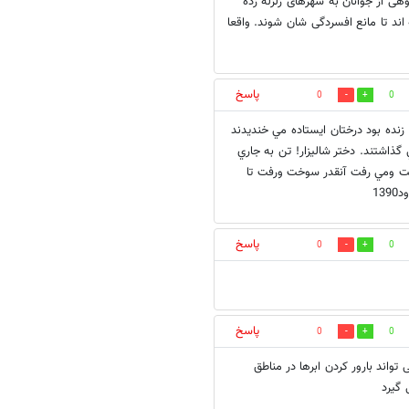
هی از جوانان به شهرهای زلزله زده
اند تا مانع افسردگی شان شوند. واقعا
پاسخ
0
0
ده بود درختان ايستاده مي خنديدند
ذاشتند. دختر شاليزار! تن به جاري
ت ومي رفت آنقدر سوخت ورفت تا
13
پاسخ
0
0
پاسخ
0
0
 راه حل آن می تواند بارور کردن ابرها در مناطق
 گیرد