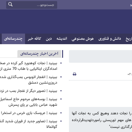
و
ریخ
دانش و فناوری
هوش مصنوعی
اندیشه
دین
کافه خبر
چندرسانه‌ای
آخرین اخبار چندرسانه‌ای
ببینید | نجات کوهنورد گیر کرده در ص
امدادگران ایتالیایی با طناب 70 متری از بالگرد
ببینید | انفجار اتوبوس بمب‌گذاری شده
دروزی‌نشین دمشق
ببینید | تصویر دیگر از نفجار بمب در ن
ببینید | بوسه‌های مرحوم حاج اسماعیل ب
شهید عباس بابایی بر پای پسرش
ببینید | عروسک بازی خرس در استخر!
را نجات دهند وهیچ کس به نجات آنها
ای مهم توریستی راموردتهدیدقرارداده
ببینید | تصاویر جدید از فوران شدید آ
گواتمالا