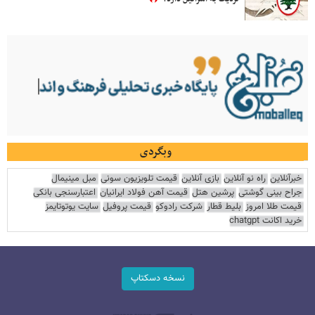
وبگردی
خبرآنلاین
راه نو آنلاین
بازی آنلاین
قیمت تلویزیون سونی
مبل مینیمال
جراح بینی گوشتی
پرشین هتل
قیمت آهن فولاد ایرانیان
اعتبارسنجی بانکی
قیمت طلا امروز
بلیط قطار
شرکت رادوکو
قیمت پروفیل
سایت یوتوتایمز
خرید اکانت chatgpt
نسخه دسکتاپ