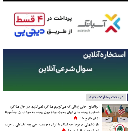
در بحث مشارکت کنید
ابوالفتح: حتی زمانی که می‌گوییم مذاکره نمی‌کنیم، در حال مذاکره
هستیم/ برجام برای ایران معجزه بود/ چون برجام به سود ایران بود آمریکا
از آن خارج شد
راز دشمنی وزیرخارجه لبنان با ایران / یوسف رجی چه ارتباطی با حزب
نزدیک به اسرائیل دارد؟