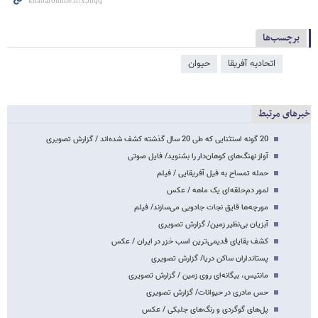
برچسب‌ها
اتحادیه آفریقا
حیوان
خبرهای مرتبط
20 گونه استثنایی که طی 20 سال گذشته کشف شده‌اند / گزارش تصویری
آواز نهنگ‌های کوهان‌دار را بشنوید/ فایل صوتی
حمله تمساح به فیل آفریقایی / فیلم
لمور دم‌حلقه‌ای یک ماهه / عکس
مورچه‌ها قایق نجات جادویی می‌سازند/ فیلم
آبزیان بی‌نظیر زمین/ گزارش تصویری
کشف بقایای قدیمی‌ترین اسب خزر در ایران / عکس
پستانداران ساکن دریا/ گزارش تصویری
مانتیس، بیگانه‌ای روی زمین / گزارش تصویری
حس مادری در حیوانات/ گزارش تصویری
پل‌های گوگردی و رنگ‌های جلبکی / عکس