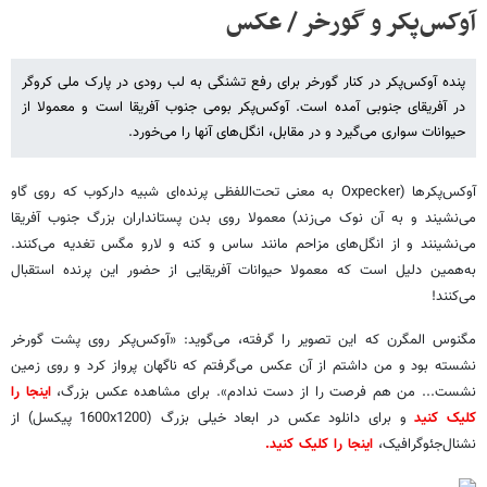
آوکس‌پکر و گورخر / عکس
پنده آوکس‌پکر در کنار گورخر برای رفع تشنگی به لب رودی در پارک ملی کروگر
در آفریقای جنوبی آمده است. آوکس‌پکر بومی جنوب آفریقا است و معمولا از
حیوانات سواری می‌گیرد و در مقابل، انگل‌های آنها را می‌خورد.
آوکس‌پکرها (Oxpecker به معنی تحت‌اللفظی پرنده‌ای شبیه دارکوب که روی گاو
می‌نشیند و به آن نوک می‌زند) معمولا روی بدن پستانداران بزرگ جنوب آفریقا
می‌نشینند و از انگل‌های مزاحم مانند ساس و کنه و لارو مگس تغدیه می‌کنند.
به‌همین دلیل است که معمولا حیوانات آفریقایی از حضور این پرنده استقبال
می‌کنند!
مگنوس المگرن که این تصویر را گرفته، می‌گوید: «آوکس‌پکر روی پشت گورخر
نشسته بود و من داشتم از آن عکس می‌گرفتم که ناگهان پرواز کرد و روی زمین
نشست... من هم فرصت را از دست ندادم». برای مشاهده عکس بزرگ،
اینجا را
کلیک کنید
و برای دانلود عکس در ابعاد خیلی بزرگ (1600x1200 پیکسل) از
نشنال‌جئوگرافیک،
اینجا را کلیک کنید.