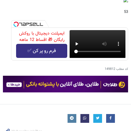
53
ایمپلنت دیجیتال با روکش
رایگان 🎁 اقساط 12 ماهه
فرم رو پر کن ✅
کد مطلب
149812