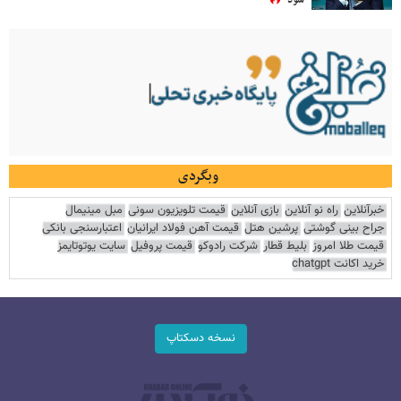
وبگردی
خبرآنلاین
راه نو آنلاین
بازی آنلاین
قیمت تلویزیون سونی
مبل مینیمال
جراح بینی گوشتی
پرشین هتل
قیمت آهن فولاد ایرانیان
اعتبارسنجی بانکی
قیمت طلا امروز
بلیط قطار
شرکت رادوکو
قیمت پروفیل
سایت یوتوتایمز
خرید اکانت chatgpt
نسخه دسکتاپ