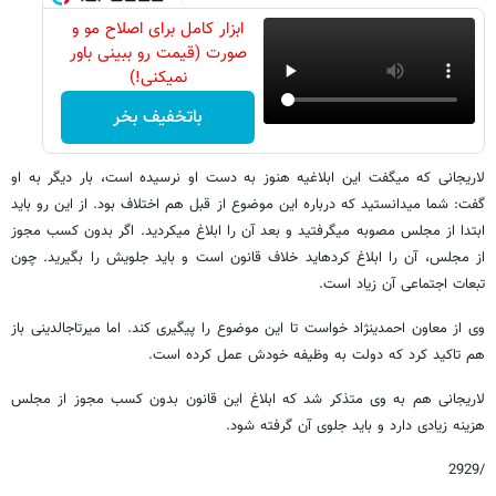
ابزار کامل برای اصلاح مو و
صورت (قیمت رو ببینی باور
نمیکنی!)
باتخفیف بخر
لاریجانی که می​گفت این ابلاغیه هنوز به دست او نرسیده است، بار دیگر به او
گفت: شما می​دانستید که درباره این موضوع از قبل هم اختلاف بود. از این رو باید
ابتدا از مجلس مصوبه می​گرفتید و بعد آن را ابلاغ می​کردید. اگر بدون کسب مجوز
از مجلس، آن را ابلاغ کرده​اید خلاف قانون است و باید جلویش را بگیرید. چون
تبعات اجتماعی آن زیاد است.
وی از معاون احمدی​نژاد خواست تا این موضوع را پیگیری کند. اما میرتاج​الدینی باز
هم تاکید کرد که دولت به وظیفه خودش عمل کرده است.
لاریجانی هم به وی متذکر شد که ابلاغ این قانون بدون کسب مجوز از مجلس
هزینه زیادی دارد و باید جلوی آن گرفته شود.
/2929