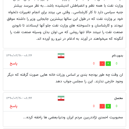
وزارت نفت با همه نظم و انضباطش اندیشیده باشد...به نظر میرسد بیشتر
جنبه سیاسی دارد تا کار کارشناسی.. وقتی می بینند برای انجام تغییرات دلخواه
خود بر وزارت نفت که در طول این سالها بیشترین جابجایی وزیر را داشته موفق
نبودند و کارشناسان و دلسوخته های وزارت نفت جلو آنها ایستادند تا نابودی
صنعت نفت را نبینند حالا تنها روشی که می توان بدان وسیله صنعت نفت را
آنگونه که میخواهند در آورند به ادغام در نیرو رو آورده اند.
بدون نام
۰۸:۲۴ - ۱۳۹۰/۰۲/۲۰
پاسخ
0
0
ان وقت چه طور بودجه بندی بر اساس وزرات خانه هایی صورت گرفته که دیگر
وجود خارجی ندارند. این را مجلس جواب دهد
محصل
۰۸:۴۴ - ۱۳۹۰/۰۲/۲۰
پاسخ
0
0
محبوبیت احمدی نژاددربین مردم ایران ودنیا،بعضی ها راخفه کرده...