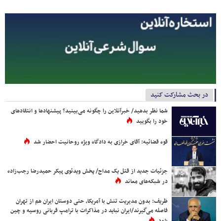
در بحث مشارکت کنید
شما نظر بدهید/ خبرآنلاین را چگونه می‌بینید؟ پیشنهادها و انتقادهای
خود را بگویید
قوه قضائیه: آقای خرازی به دادگاه ویژه روحانیت احضار شد
جزئیات جدید از قتل یک مداح/ پخش ویدئوی پیکر حمیدرضا رجب‌زاده
در شبکه‌های معاند
ظریف: بدون مدیریت تنش با آمریکا، حتی دوستان ایران هم از تهران
فاصله می‌گیرند/ایران نباید در مذاکرات با ترامپ قربانی روسیه و چین
شود