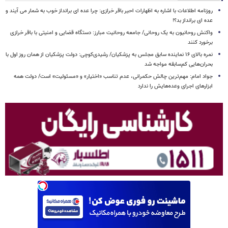
روزنامه اطلاعات با اشاره به اظهارات احیر باقر خرازی: چرا عده ای برانداز خوب به شمار می آیند و
عده ای برانداز بد؟!
واکنش روحانیون به یک روحانی/ جامعه روحانیت مبارز: دستگاه قضایی و امنیتی با باقر خرازی
برخورد کنند
نمره بالای ۱۶ نماینده سابق مجلس به پزشکیان/ رشیدی‌کوچی: دولت پزشکیان از همان روز اول با
بحران‌هایی کم‌سابقه مواجه شد
جواد امام: مهم‌ترین چالش حکمرانی، عدم تناسب «اختیار» و «مسئولیت» است/ دولت همه
ابزارهای اجرای وعده‌هایش را ندارد