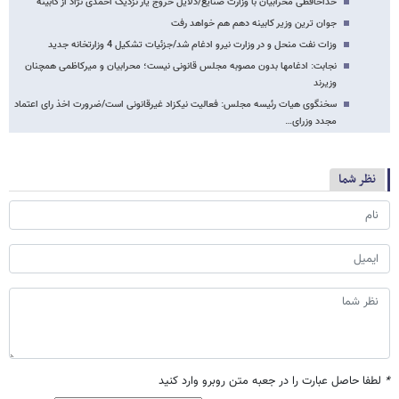
خداحافظی محرابیان با وزارت صنایع/دلایل خروج یار نزدیک احمدی نژاد از کابینه
جوان ترین وزیر کابینه دهم هم خواهد رفت
وزات نفت منحل و در وزارت نیرو ادغام شد/جزئیات تشکیل 4 وزارتخانه جدید
نجابت: ادغام​ها بدون مصوبه مجلس قانونی نیست؛ محرابیان و میرکاظمی همچنان
وزیرند
سخنگوی هیات رئیسه مجلس: فعالیت نیکزاد غیرقانونی است/ضرورت اخذ رای اعتماد
مجدد وزرای…
نظر شما
*
لطفا حاصل عبارت را در جعبه متن روبرو وارد کنید