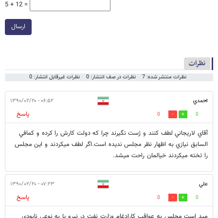
5 + 12 =
ارسال
نظرات
نظرات منتشر شده: 7
نظرات در صف انتشار: 0
نظرات غیرقابل انتشار: 0
احمدي
۰۶:۵۲ - ۱۳۹۰/۰۲/۲۰
پاسخ
0
0
آقاي لاريجاني لطف كنند و ژست نگيرند چرا كه دولت كارش را كرده و كمافي
السابق نيازي به اظهار نظر مجلس نديده است.اگر لطف ميكردند و اين مجلس
را تخته ميكردند خيالمان راحت ميشد.
علي
۰۷:۲۳ - ۱۳۹۰/۰۲/۲۰
پاسخ
0
0
مید است مجلس به عواقب کارادغام وزارت نفت در نیرو یا به نوعی نابودی