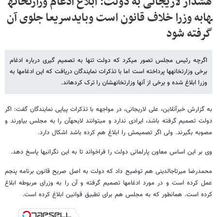
هشدار لاریجانی به دولت: ابلاغ ادغام وزارتخانه​
هابه وزرا خلاف قانون است وبایدسریعا جلوی آن
گرفته شود
اگرچه رئیس مجلس تصور می​کرد که دولت تنها به تصمیم گیری درباره ادغام
برخی وزارتخانه​ها پرداخته است اما با تذکرات نمایندگان دریافت که این ادغام​ها به
وزرا ابلاغ شده و برخی از آنها وزارتخانه​شان را ترک کرده​اند.
به گزارش خبرآنلاین، علی لاریجانی، در مواجهه با تذکرات پیاپی نمایندگان گفت: اگر
دولت تصمیم گرفته باشد، ایرادی ندارد و می​توانند لایحهآن را به مجلس بیاورند و
مصوبه بگیرند. ولی اگر تصمیمش را ابلاغ هم کرده باشد اشکال دارد.
وی بر این اساس معاون پارلمانی دولت را فراخواند تا به این نگرانی​ها پاسخ دهد.
محمدرضا میرتاج​الدینی هم توضیح داد که دولت به اصل صریح قانون برنامه پنجم
عمل کرده است و در مورد ادغام​ها تصمیم گرفته و آن را به وزرای مربوطه ابلاغ
کرده است. همانطور که به مجلس هم برای تطبیق قوانین ابلاغ کرده است.