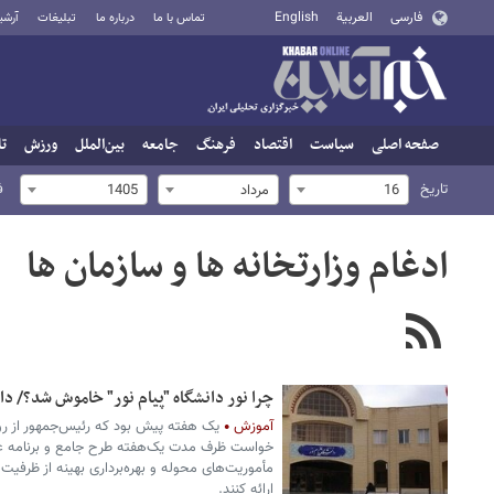
فارسی
العربية
English
تماس با ما
درباره ما
تبلیغات
آرشی
صفحه اصلی
سیاست
اقتصاد
فرهنگ
جامعه
بین‌الملل
ورزش
تا
تاریخ
ف
16
مرداد
1405
ادغام وزارتخانه ها و سازمان ها
چرا نور دانشگاه "پیام نور" خاموش شد؟/ دا
آموزش
یک هفته پیش بود که رئیس‌جمهور از رؤس
خواست ظرف مدت یک‌هفته طرح جامع و برنامه ع
ارائه کنند.