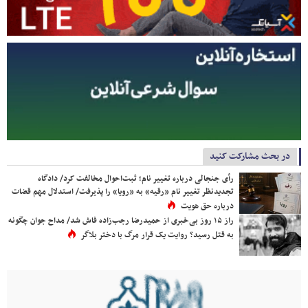
در بحث مشارکت کنید
رأی جنجالی درباره تغییر نام؛ ثبت‌احوال مخالفت کرد/ دادگاه
تجدیدنظر تغییر نام «رقیه» به «رویا» را پذیرفت/ استدلال مهم قضات
درباره حق هویت
راز ۱۵ روز بی‌خبری از حمیدرضا رجب‌زاده فاش شد/ مداح جوان چگونه
به قتل رسید؟ روایت یک قرار مرگ با دختر بلاگر