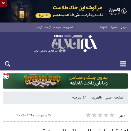
×
فارسی
العربية
English
تماس با ما
درباره ما
تبلیغات
آرشیو
دوشنبه ۱۹ مرداد ۱۴۰۵
صفحه اصلی
العربیه
1العربیه
۲۰ اردیبهشت ۱۳۹۰ - ۱۰:۳۶
۰ نفر