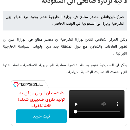
لا نیة لزیارة صالحی الى السعودیة
خبرأونلاین:اعلن مصدر مطلع فی وزارة الخارجیة عدم وجود نیة لقیام وزیر
الخارجیة بزیارة الى السعودیة فی الوقت الحاضر .
ونقل المرکز الاعلامی التابع لوزارة الخارجیة ان مصدر مطلع فی الوزارة اعلن ان
تطویر العلاقات والتعاون مع دول المنطقة یعد من اولویات السیاسة الخارجیة
الایرانیة .
یذکر ان السعودیة تقوم بحملة اعلامیة معادیة للجمهوریة الاسلامیة خاصة الفترة
التی اعقبت الانتخابات الرئاسیة الایرانیة .
دانشمندان ایرانی موفق به
تولید داروی ضدپیری شدند!
45%تخفیف
ثبت خرید