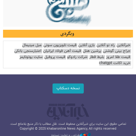
وبگردی
خبرآنلاین
راه نو آنلاین
بازی آنلاین
قیمت تلویزیون سونی
مبل مینیمال
جراح بینی گوشتی
پرشین هتل
قیمت آهن فولاد ایرانیان
اعتبارسنجی بانکی
قیمت طلا امروز
بلیط قطار
شرکت رادوکو
قیمت پروفیل
سایت یوتوتایمز
خرید اکانت chatgpt
نسخه دسکتاپ
تمامی حقوق این سایت برای خبرآنلاین محفوظ است. نقل مطالب با ذکر منبع بلامانع است.
Copyright © 2025 khabaronline News Agancy, All rights reserved
طراحی و تولید: نستوه