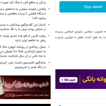
زندگی و منافع آنان با جنگ گره خورده
تخفیف ویژه!
واکنش نماینده مجلس به ادعاهای محمد
دستگاه قضایی با پدیده مطلعین و متص
برخورد کند!
انتشار تیزر گفت‌وگوی پزشکیان با مردم؛
در خیابان بودند ایران ما را نگه نداشتن
 به تصویب مجلس شورای اسلامی رسیده
روایت فارس از لغو چند تحریم وزارت خزا
 به عمل آمده، مغایر با موازین شرع و
ربطی به تفاهم ایران ندارد
سوال زیدآبادی از روزنامه کیهان؛ حالا که
به عنوان"بازداشتی فتن
به چه علتی در آن سال بازداشت شدم؟
سخنگوی کمیسیون امنیت ملی: کریدور 
در تنگه هرمز را نمی‌پذیریم