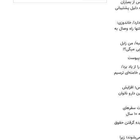
 از بمباران
 دلیل پشتیبانی
رد/ خاندوزی:
نها راه وصال به
به/ من زابل
چی میگی؟!
 پیوست
از یاد برد/
 خامنه‌ای ترسیم
؛ افزایش
ن دارو ناتوان
ت سفرهای
ل
یده گرفتن حقوق
ی‌شوند؛ زیرا