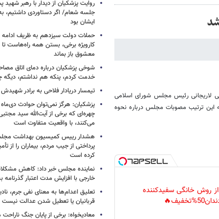
روایت پزشکیان از دیدار با رهبر شهید پس
جلسه شعام/ اگر دستاوردی داشتیم، به
ایشان بود
حملات دولت سیزدهم به ظریف ادامه دا
کارویژه برخی، بستن همه راه‌هاست تا ت
معشوق باز بماند
شوخی پزشکیان درباره دمای اتاق مصاح
خدمت کردم، پنکه هم نداشتم، دیگه 
تیمسار دریادار فلاحی به برادر شهیدش
 علی لاریجانی رئیس مجلس شورای اسلامی
پزشکیان: هرگز نمی‌توان حوادث دی‌ماه را 
ه این ترتیب مصوبات مجلس درباره نحوه
چهره‌ای که برخی از آیت‌الله سید مجتبی
می‌کنند، با واقعیت متفاوت است
هشدار رییس کمیسیون بهداشت مجلس
پرداختی از جیب مردم، بیماران را از تأمی
کرده است
نماینده مجلس خبر داد: کاهش مشکلا
خارجی با افزایش مدت اعتبار گذرنامه به ۱۰ سا
 از روش خانگی سفیدکننده
تعلیق اعدام‌ها به معنای نفی جرم، ناد
دان50%تخفیف🔥
قربانیان یا تعطیل شدن عدالت نیست
معادیخواه: برخی از پایان جنگ ناراحت م