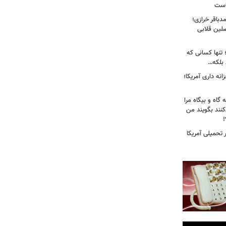
 است
باقر خرازی؛
لین قلابی
 تنها کسانی که
د بلکه…
نه داری آمریکا؛
 گاه و بیگاه مرا
هٔ ۸۸"معرفی می‌کنند بگویند من
!
تحمیلی آمریکا