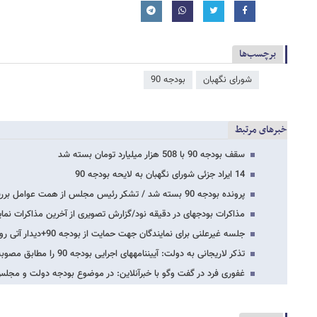
برچسب‌ها
شورای نگهبان
بودجه 90
خبرهای مرتبط
سقف بودجه 90 با 508 هزار میلیارد تومان بسته شد
14 ایراد جزئی شورای نگهبان به لایحه بودجه 90
پرونده بودجه 90 بسته شد / تشکر رئیس مجلس از همت عوامل بررسی بودجه 90
مذاکرات بودجه​ای در دقیقه نود/گزارش تصویری از آخرین مذاکرات نما
جلسه غیرعلنی برای نمایندگان جهت حمایت از بودجه 90+دیدار آتی روحانیون مجلس با آیت​الله…
تذکر لاریجانی به دولت: آیین​نامه​های اجرایی بودجه 90 را مطابق مصوبه مجلس بنویسید
غفوری فرد در گفت وگو با خبرآنلاین: در موضوع بودجه دولت و مجلس 