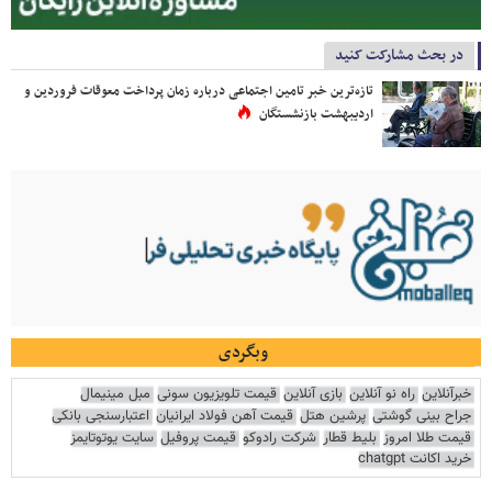
در بحث مشارکت کنید
تازه‌ترین خبر تامین اجتماعی درباره زمان پرداخت معوقات فروردین و
اردیبهشت بازنشستگان
وبگردی
خبرآنلاین
راه نو آنلاین
بازی آنلاین
قیمت تلویزیون سونی
مبل مینیمال
جراح بینی گوشتی
پرشین هتل
قیمت آهن فولاد ایرانیان
اعتبارسنجی بانکی
قیمت طلا امروز
بلیط قطار
شرکت رادوکو
قیمت پروفیل
سایت یوتوتایمز
خرید اکانت chatgpt