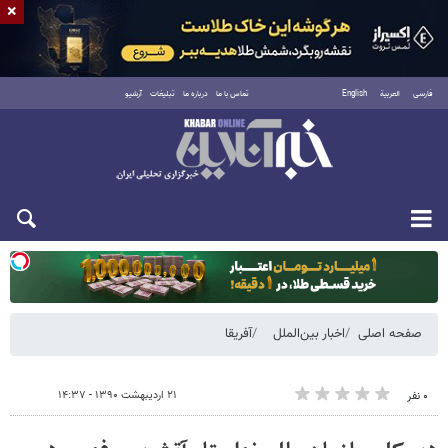
×
فارسی
العربية
English
تماس با ما
درباره ما
تبلیغات
آرشیو
یکشنبه ۱۸ مرداد ۱۴۰۵
صفحه اصلی
اخبار بین‌الملل
آفریقا
۲۱ اردیبهشت ۱۳۹۰ - ۱۴:۳۷
۰ نفر