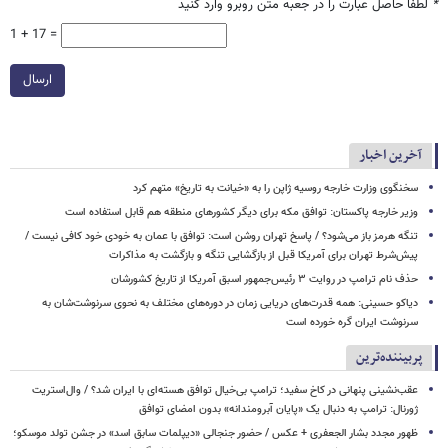
*
لطفا حاصل عبارت را در جعبه متن روبرو وارد کنید
1 + 17 =
ارسال
آخرین اخبار
سخنگوی وزارت خارجه روسیه ژاپن را به «خیانت به تاریخ» متهم کرد
وزیر خارجه پاکستان: توافق مکه برای دیگر کشورهای منطقه هم قابل استفاده است
تنگه هرمز باز می‌شود؟ / پاسخ تهران روشن است: توافق با عمان به خودی خود کافی نیست /
پیش‌شرط تهران برای آمریکا قبل از بازگشایی تنگه و بازگشت به مذاکرات
حذف نام ترامپ در روایت ۳ رئیس‌جمهور اسبق آمریکا از تاریخ کشورشان
دیاکو حسینی: همه قدرت‌های دریایی زمان در دوره‌های مختلف به نحوی سرنوشت‌شان به
سرنوشت ایران گره خورده است
پربیننده‌ترین
عقب‌نشینی پنهانی در کاخ سفید؛ ترامپ بی‌خیال توافق هسته‌ای با ایران شد؟ / وال‌استریت
ژورنال: ترامپ به دنبال یک «پایان آبرومندانه» بدون امضای توافق
ظهور مجدد بشار الجعفری + عکس / حضور جنجالی «دیپلمات سابق اسد» در جشن تولد موسکو؛