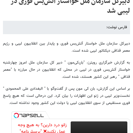
دبیرکل سازمان ملل خواستار آتش‌بس فوری در
لیبی شد
فارس نوشت:
دبیرکل سازمان ملل خواستار آتش‌بس فوری و پایدار بین انقلابیون لیبی و رژیم
معمر قذافی دیکتاتور لیبی شده است.
به گزارش خبرگزاری رویترز، "بان‌کی‌مون " دبیر کل سازمان ملل امروز چهارشنبه
خواستار آتش‌بس فوری در لیبی در محلی که انقلابیون در حال مبارزه با "معمر
قذافی " رهبر این کشور هستند، ‌شده است.
بر اساس این گزارش، بان کی مون پس از گفت‌و‌گو با " البغدادی علی المحمودی "
نخست‌‌وزیر لیبی در ژنو این اظهارات را بیان کرد. این درحالی است که هیچ پاسخ
فوری مستقیمی از سوی انقلابیون لیبی یا دولت این کشور وجود نداشته است.
زانو درد دارین؟ به هیچ وجه
عمل نکنید❌ "پرسش‌نامه"