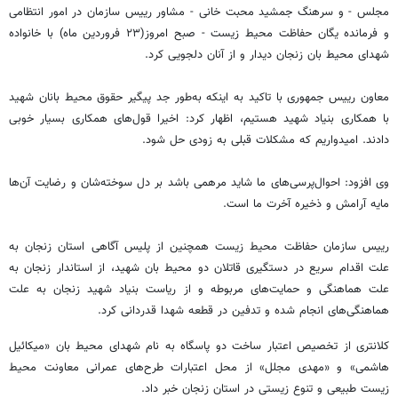
مجلس - و سرهنگ جمشید محبت خانی - مشاور رییس سازمان در امور انتظامی
و فرمانده یگان حفاظت محیط زیست - صبح امروز(۲۳ فروردین ماه) با خانواده
شهدای محیط بان زنجان دیدار و از آنان دلجویی کرد.
معاون رییس جمهوری با تاکید به اینکه به‌طور جد پیگیر حقوق محیط بانان شهید
با همکاری بنیاد شهید هستیم، اظهار کرد: اخیرا قول‌های همکاری بسیار خوبی
دادند. امیدواریم که مشکلات قبلی به زودی حل شود.
وی افزود: احوال‌پرسی‌های ما شاید مرهمی باشد بر دل‌ سوخته‌شان و رضایت آن‌ها
مایه آرامش و ذخیره آخرت ما است.
رییس سازمان حفاظت محیط زیست همچنین از پلیس آگاهی استان زنجان به
علت اقدام سریع در دستگیری قاتلان دو محیط بان شهید، از استاندار زنجان به
علت هماهنگی و حمایت‌های مربوطه و از ریاست بنیاد شهید زنجان به علت
هماهنگی‌های انجام شده و تدفین در قطعه شهدا قدردانی کرد.
کلانتری از تخصیص اعتبار ساخت دو پاسگاه به نام شهدای محیط بان «میکائیل
هاشمی» و «مهدی مجلل» از محل اعتبارات طرح‌های عمرانی معاونت محیط
زیست طبیعی و تنوع زیستی در استان زنجان خبر داد.