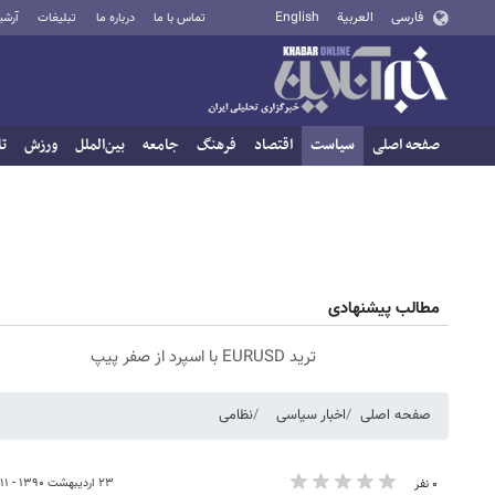
فارسی
العربية
English
تماس با ما
درباره ما
تبلیغات
آرشی
صفحه اصلی
سیاست
اقتصاد
فرهنگ
جامعه
بین‌الملل
ورزش
تا
مطالب پیشنهادی
ترید EURUSD با اسپرد از صفر پیپ
صفحه اصلی
اخبار سیاسی
نظامی
۲۳ اردیبهشت ۱۳۹۰ - ۰۵:۱۱
۰ نفر