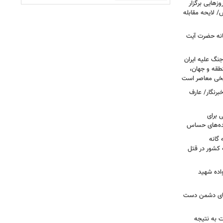
هایی برگزار
 لایحه مقابله
انه حضرت آیت
جنگ علیه ایران
طقه و جهان،
ریخی معاصر است
برنگار/ عارف
 برای
نده‌های حساس
گانه
 کشور در قتل
واده شهید
وهای دشمن دست
ت به نتیجه