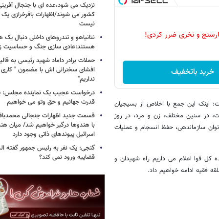
نزدیک می شود،عده ای با جنجال آفرینی
کشور می شوند/اظهارات باقرخرازی یک ا
نیست
رسنج و نخری ضرر کردی!
نتانیاهو و تندروهای داخلی دنبال یک
هستند:عادی سازی جنگ و حساسیت زدا
حملات برادر داماد شهید رئیسی به قالیب
افشای سخنرانی اش با مضمون " کاری 
خرید باتخفیف
نداریم"
درخواست عجیب یک نماینده مجلس: یک
قدرت جهانیم و حق وتو می خواهیم
: اینک این جمع با اخلاص از بسیجیان
ت، در سنین مختلف، زن و مرد، در روز
قسمت جدید اظهارات جنجالی محمدباقر 
با هندوها درگیر خواهیم شد/ میان هند
توان سازماندهی، حفظ انسجام و عملیات
اسرائیل پیوندهای ذاتی وجود دارد
گنجی: یک نفر به رئیس جمهور گفته ال
قضاییه ورود نمی کند؟
ه کل قوا اعلام می داریم راه شهیدان و
قه فقیه ادامه خواهیم داد.