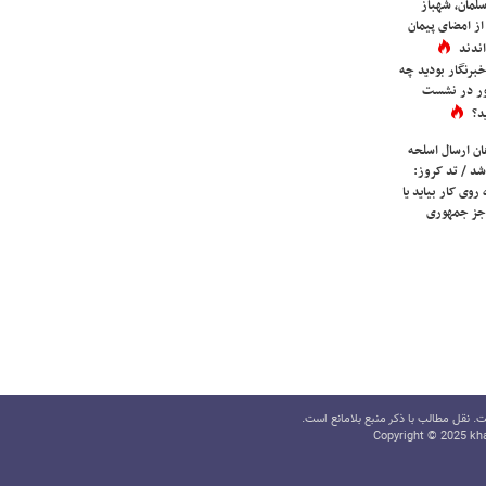
لمان، شهباز
ز امضای پیمان
ندند
برنگار بودید چه
ور در نشست
د؟
ان ارسال اسلحه
شد / تد کروز:
روی کار بیاید یا
جز جمهوری
 نقل مطالب با ذکر منبع بلامانع است.
Copyright © 2025 kha