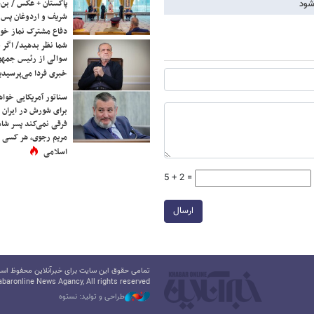
پاکستان + عکس / بن‌س
شود
شریف و اردوغان پس ا
دفاع مشترک نماز خوا
شما نظر بدهید/ اگر خ
سوالی از رئیس جمه
خبری فردا می‌پرسیدی
سناتور آمریکایی خواه
برای شورش در ایران 
فرقی نمی‌کند پسر شاه 
مریم رجوی، هر کسی 
اسلامی
5 + 2 =
ارسال
تمامی حقوق این سایت برای خبرآنلاین محفوظ است.
baronline News Agancy, All rights reserved
طراحی و تولید: نستوه