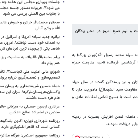
جلسات وبیناری مجلس این هفته چه روز
می شود؟/ جزییات دستور جلسه مجلس/
با جنایات بین المللی بررسی می شود
سخنان محمدباقر خرازی و خروش عالم
الله جوادی آملی
 و نیم صبح امروز در محل پادگان
بیانیه جدید سپاه/ آمریکا و اسرائیل در 
به اهداف خود دست نیافتند/ امروز، من
شاهد یکی از پیچیده ترین نبردهای تا
ه سپاه محمد رسول الله(تهران بزرگ) به
پیام محمدباقر قالیباف به مناسبت روز خ
ا گرشاسبی فرمانده ناحیه مقاومت حمزه
هم پیام داد
شورای عالی امنیت ملی کجاست؟/ اتاقی
تصمیم‌سازی و تصمیم‌گیری درباره پرو
زان و نیز رزمندگان گفت: در سال جهاد
حمله حسین شریعتمداری به پیمان سه 
قاومت سید الشهدا(ع) ماموریت دارد تا
پاکستان،عربستان،ترکیه/ سزان این سه
صمم است با بسیج تمامی امکانات مادی و
عام غزه دست داشتند
عزاداری اربعین حسینی به میزبانی خان
سلامی در امامزاده صالح +عکس
ن منطقه ضمن افزایش بصیرت در زمینه
روزنامه شهرداری تهران: اکنون بلندگ
لی دریافت نمودند.
کسانی است که ظاهر انقلابیگری دارند
روزنامه جمهوری اسلامی: هرگاه مذاکرا