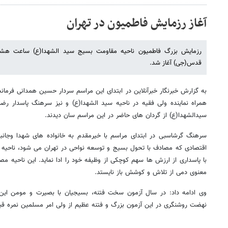
آغاز رزمایش فاطمیون در تهران
رزمایش بزرگ فاطمیون ناحیه مقاومت بسیج سید الشهدا(ع) ساعت هشت
قدس(جی) آغاز شد.
به گزارش خبرنگار خبرآنلاین در ابتدای این مراسم سردار حسین همدانی فرماند
همراه نماینده ولی فقیه در ناحیه سید الشهدا(ع) و نیز سرهنگ پاسدار رض
سیدالشهدا(ع) از گردان های حاضر در این مراسم سان دیدند.
سرهنگ گرشاسبی در ابتدای مراسم با خیرمقدم به خانواده های شهدا وجانبا
اقتصادی که مصادف با تحول بسیج و توسعه نواحی در تهران می شود، ناحیه م
با پاسداری از ارزش ها سهم کوچکی از وظیفه خود را ادا نماید. این ناحیه م
معنوی دمی از تلاش و کوشش باز نایستد.
وی ادامه داد: در سال آزمون سخت فتنه، بسیجیان با بصیرت و مومن ای
نهضت روشنگری در این آزمون بزرگ و فتنه عظیم از ولی امر مسلمین نمره قبو