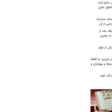
 مانع ثبات
تفاق عادی
 هدف مشترک
یی از آن
اف بعد از
به رهبری
ی از چهار
خرازی؛ ما قطعا
وها و یهودیان و
دنگ، قوه