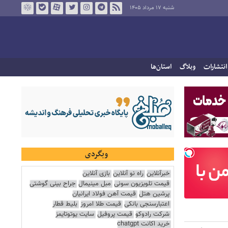
شنبه ۱۷ مرداد ۱۴۰۵
انتشارات
وبلاگ
استان‌ها
وبگردی
خبرآنلاین
راه نو آنلاین
بازی آنلاین
قیمت تلویزیون سونی
مبل مینیمال
جراح بینی گوشتی
پرشین هتل
قیمت آهن فولاد ایرانیان
اعتبارسنجی بانکی
قیمت طلا امروز
بلیط قطار
شرکت رادوکو
قیمت پروفیل
سایت یوتوتایمز
خرید اکانت chatgpt