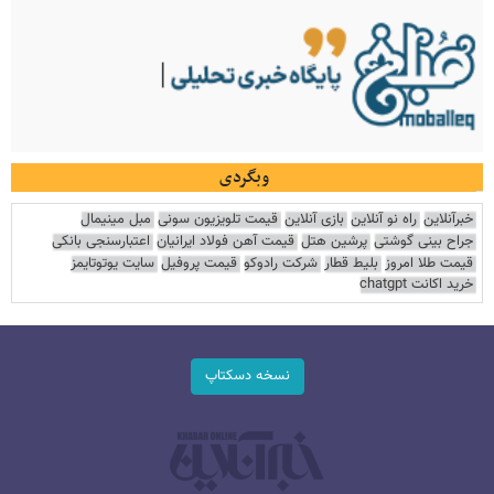
وبگردی
خبرآنلاین
راه نو آنلاین
بازی آنلاین
قیمت تلویزیون سونی
مبل مینیمال
جراح بینی گوشتی
پرشین هتل
قیمت آهن فولاد ایرانیان
اعتبارسنجی بانکی
قیمت طلا امروز
بلیط قطار
شرکت رادوکو
قیمت پروفیل
سایت یوتوتایمز
خرید اکانت chatgpt
نسخه دسکتاپ