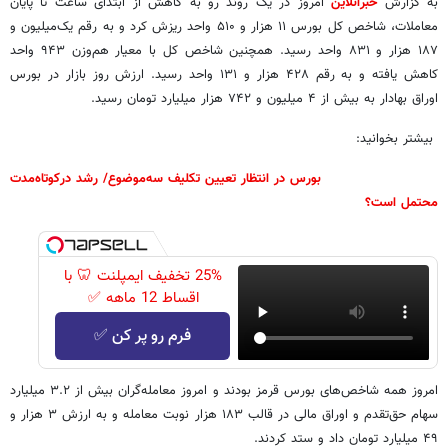
به گزارش
خبرآنلاین
امروز در یک روند رو به کاهش از ابتدای ساعت تا پایان
معاملات، شاخص کل بورس ۱۱ هزار و ۵۱۰ واحد ریزش کرد و به رقم یک‌میلیون و
۱۸۷ هزار و ۸۳۱ واحد رسید. همچنین شاخص کل با معیار هم‌وزن ۹۴۳ واحد
کاهش یافته و به رقم ۴۲۸ هزار و ۱۳۱ واحد رسید. ارزش روز بازار در بورس
اوراق بهادار به بیش از ۴ میلیون و ۷۴۲ هزار میلیارد تومان رسید.
بیشتر بخوانید:
بورس در انتظار تعیین تکلیف سه‌موضوع/ رشد درکوتاه‌مدت
محتمل است؟
25% تخفیف ایمپلنت 🦷 با
اقساط 12 ماهه ✅
فرم رو پر کن ✅
امروز همه شاخص‌های بورس قرمز بودند و امروز معامله‌گران بیش از ۳.۲ میلیارد
سهام حق‌تقدم و اوراق مالی در قالب ۱۸۳ هزار نوبت معامله و به ارزش ۳ هزار و
۴۹ میلیارد تومان داد و ستد کردند.