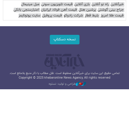
خبرآنلاین
راه نو آنلاین
بازی آنلاین
قیمت تلویزیون سونی
مبل مینیمال
جراح بینی گوشتی
پرشین هتل
قیمت آهن فولاد ایرانیان
اعتبارسنجی بانکی
قیمت طلا امروز
بلیط قطار
شرکت رادوکو
قیمت پروفیل
سایت یوتوتایمز
نسخه دسکتاپ
تمامی حقوق این سایت برای خبرآنلاین محفوظ است. نقل مطالب با ذکر منبع بلامانع است.
Copyright © 2025 khabaronline News Agancy, All rights reserved
طراحی و تولید: نستوه