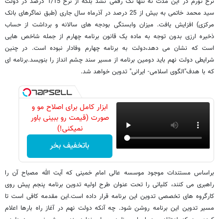
نرخ تورم در این مدت نه تنها تک رقمی نشد بلکه از نرخ 1/15 درصد در دولت
سید محمد خاتمی به بیش از 25 درصد در آذرماه سال جاری (طبق نماگرهای بانک
مرکزی) افزایش یافت. میزان وابستگی بودجه های سالانه و برداشت از حساب
ذخیره ارزی بدون توجه به ماده یک قانون برنامه چهارم از جمله شاخص هایی
است که نشان می دهد،دولت به برنامه چهارم وفادار نبوده است. در چنین
شرایطی دولت نهم باید دومین برنامه از مسیر سند چشم انداز را بنویسد.برنامه ای
که با هدف"الگوی اسلامی- ایرانی" تدوین خواهد شد.
ابزار کامل برای اصلاح مو و
صورت (قیمت رو ببینی باور
نمیکنی!)
باتخفیف بخر
براساس مستندات موجود موسسه عالی امام خمینی که آیت الله مصباح آن را
راهبری می کنند، کلیاتی را تحت عنوان طرح اولیه تدوین برنامه پنجم پیش روی
کارگروه های تخصصی تدوین این برنامه قرار داده است.این مقدمه کافی است تا
مسیر تدوین این برنامه روشن شود. چه آنکه دولت نهم در آغاز راه بارها اعلام