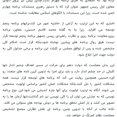
کرده بود که اعتقادی به اجرای برنامه چهرام ندارد.چندی پیش نیر پرویز داودی
معاون اول رییس جمهور عنوان کرد که با دستور رهبری مستندات برنامه چهارم
خمیر شده است، زیرا این مستندات با الگوهای اسلامی مطابقت نداشته است.
اخباری که به این ترتیب به آرامی از حاشیه عبور می کند،برابهام برنامه پنجم
توسعه می افزاید. زیرا بنا به گفته محمد قاسم حسینی، معاون برنامه
ریزی،معاونت برنامه ریزی و نظارت راهبردی رییس جمهور برنامه پنجم توسعه قرار
نیست طبق روال برنامه های پیشین نوشته شود،بلکه قرار است احکام کلی
مشخص شده و پس از توافق مجلس بر کلیات این برنامه و برخی جداول کلی به
دولت جهت اجرا ابلاغ شود.
این بدان معناست که دولت دهم برای حرکت در مسیر اهداف چشم انداز تنها
کلیاتی در حد چشم انداز دارد و باید برای اجرا به تدوین آیین نامه های متعدد رو
آورد.حسینی همچنین روایت می کند که برنامه های توسعه قرار نیست همه
مشکلات کشور را حل کنند،بلکه مشکلات اصلی کشور براساس اولویت مشخص
می شوند آنگاه به ترتیب اولویت برای آنها چاره اندیشی می شود.این نوع برنامه
نویسی که به عبارتی می توان آن را کلی نویسی نیز نام گذاشت،تنها آرمان ها را به
تصویر می کشد و بار اصلی تحقق برنامه ها بر دوش بودجه های سنواتی می افتد.
نکته جالب تر آنکه با تدوین چنین برنامه ای نقش نظارتی مجمع تشخیص
مصلحت نظام کمرنگ تر خواهد شد.