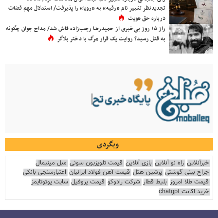
تجدیدنظر تغییر نام «رقیه» به «رویا» را پذیرفت/ استدلال مهم قضات
درباره حق هویت
راز ۱۵ روز بی‌خبری از حمیدرضا رجب‌زاده فاش شد/ مداح جوان چگونه
به قتل رسید؟ روایت یک قرار مرگ با دختر بلاگر
وبگردی
خبرآنلاین
راه نو آنلاین
بازی آنلاین
قیمت تلویزیون سونی
مبل مینیمال
جراح بینی گوشتی
پرشین هتل
قیمت آهن فولاد ایرانیان
اعتبارسنجی بانکی
قیمت طلا امروز
بلیط قطار
شرکت رادوکو
قیمت پروفیل
سایت یوتوتایمز
خرید اکانت chatgpt