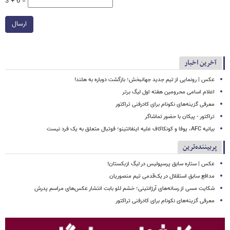
3 + 6 =
ارسال
آخرین اخبار
عکس | رونمایی از تیم جدید جهانبخش؛ بازگشت دوباره به هلند!
اعلام اسامی محرومین هفته اول لیگ برتر
معرفی گزینه‌های نکونام برای کادرفنی تراکتور
تراکتور - پیکان با حضور تماشاگر
بیانیه AFC، یوفا و کونکاکاف علیه اینفانتینو؛ فوتبال متعلق به یک فرد نیست
پربیننده‌ترین
عکس | ستاره سابق پرسپولیس در لیگ ازبکستان!
مدافع سابق استقلال در یک‌قدمی تیم منصوریان
شکایت مسی از رسانه‌های آرژانتینی؛ خشم لئو بابت انتشار عکس‌های مراسم پدرش
معرفی گزینه‌های نکونام برای کادرفنی تراکتور