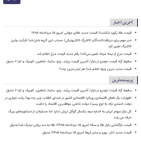
آخرین اخبار
قیمت طلا رکورد شکست/ قیمت جدید طلای جهانی امروز ۱۵ مردادماه ۱۴۰۵
خبر مهم برای دریافت‌کنندگان کالابرگ الکترونیکی/ حساب این گروه شارژ شد/ فرآیند واریز
کالابرگ تغییر کرد
قیمت مرغ از نیمه مرداد تغییر می‌کند/ رقم جدید قیمت مرغ اعلام شد
سقوط آزاد قیمت خودرو در بازار/ آخرین قیمت پراید، پژو، ساینا، شاهین، کوییک و تارا + جدول
قیمت جدید بنزین ویژه اعلام شد/ هر لیتر بنزین چند؟
پربیننده‌ترین
سقوط آزاد قیمت خودرو در بازار/ آخرین قیمت پراید، پژو، ساینا، شاهین، کوییک و تارا + جدول
اظهارات یک فعال اقتصادی:رویکرد اقتصادی کشور در ابتدای انقلاب چپ زده بود/ رانت خواری در
دولت احمدی نژاد به اوج رسید/ دولت خاتمی موفقترین اقتصاد را داشت
کل بازار سهام ایران به اندازه سود یکسال گوگل ارزش ندارد اما مسئولان از دستاوردهای بزرگ
حرف می زنند
قیمت بازگشایی بازار طلا و سکه امروز ۱۵ مردادماه ۱۴۰۵/ طلا به سد روانی نزدیک شد/جدول
قیمت جدید دلار، یورو و سایر ارزها امروز ۱۵ مردادماه ۱۴۰۵/ جدول