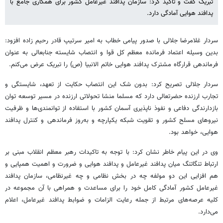
تبریک گفت و تاکید کرد: سازمان پدافند غیرعامل کشور برای همکاری جامع با
پدافند هوایی آمادگی دارد.
سردار غلامرضا جلالی با صدور پیامی خطاب به امیر سرتیپ قادر رحیم زاده افزود:
بدین وسیله اعتماد فرمانده معظم کل قوا و انتصاب شایسته جنابعالی به عنوان
فرماندهی قرارگاه مشترک پدافند هوایی خاتم الانبیا (ص) را تبریک عرض می‌کنم.
سردار جلالی تصریح کرد: بدون شک این انتصاب حکایت از تعهد، شایستگی و
تجارب ارزنده حضرتعالی دارد که مسلما منشا تحولاتی ارزنده در مسیر توسعه توان
بازدارندگی دفاعی و نفوذ ناپذیری آسمان کشور با استفاده از توانمندی‌ها و ظرفیت
نیروهای مسلح کشور و تقویت شبکه یکپارچه و به‌روز فرماندهی و کنترل پدافند
هوایی، خواهد بود.
وی در این پیام خاطر نشان کرد: با توجه به تاکیدات رهبر معظم انقلاب مبنی بر
ارتباط تنگاتنگ میان پدافند غیرعامل و پدافند هوایی و ضرورت و اهمیت همپایی و
هم افزایی این دو مولفه چه در بخش نظامی و چه غیرنظامی، سازمان پدافند
غیرعامل کشور آمادگی کامل خود را برای مساعدت و همراهی با آن مجموعه در
کلیه عرصه‌های مرتبط از جمله رعایت الزامات و ضوابط پدافند غیرعامل، اعلام
می‌دارد.