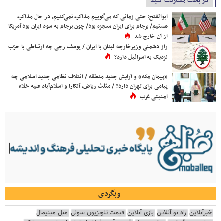
در بحث مشارکت کنید
ابوالفتح: حتی زمانی که می‌گوییم مذاکره نمی‌کنیم، در حال مذاکره
هستیم/ برجام برای ایران معجزه بود/ چون برجام به سود ایران بود آمریکا
از آن خارج شد
راز دشمنی وزیرخارجه لبنان با ایران / یوسف رجی چه ارتباطی با حزب
نزدیک به اسرائیل دارد؟
«پیمان مکه» و آرایش جدید منطقه / ائتلاف نظامی جدید اسلامی چه
پیامی برای تهران دارد؟ / مثلث ریاض، آنکارا و اسلام‌آباد علیه خلاء
امنیتی غرب
وبگردی
خبرآنلاین
راه نو آنلاین
بازی آنلاین
قیمت تلویزیون سونی
مبل مینیمال