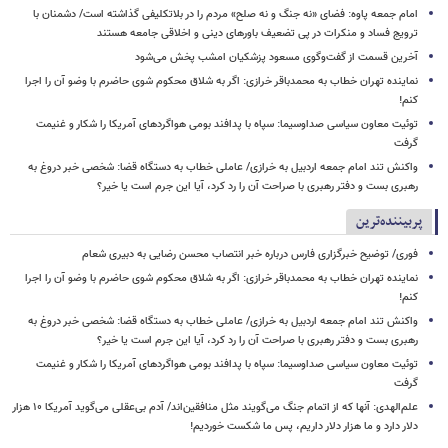
امام جمعه پاوه: فضای «نه جنگ و نه صلح» مردم را در بلاتکلیفی گذاشته است/ دشمنان با
ترویج فساد و منکرات در پی تضعیف باورهای دینی و اخلاقی جامعه هستند
آخرین قسمت از گفت‌وگوی مسعود پزشکیان امشب پخش می‌شود
نماینده تهران خطاب به محمدباقر خرازی: اگر به شلاق محکوم شوی حاضرم با وضو آن را اجرا
کنم!
توئیت معاون سیاسی صداوسیما: سپاه با پدافند بومی هواگردهای آمریکا را شکار و غنیمت
گرفت
واکنش تند امام جمعه اردبیل به خرازی/ عاملی خطاب به دستگاه قضا: شخصی خبر دروغ به
رهبری بست و دفتر رهبری با صراحت آن را رد کرد، آیا این جرم است یا خیر؟
پربیننده‌ترین
فوری/ توضیح خبرگزاری فارس درباره خبر انتصاب محسن رضایی به دبیری شعام
نماینده تهران خطاب به محمدباقر خرازی: اگر به شلاق محکوم شوی حاضرم با وضو آن را اجرا
کنم!
واکنش تند امام جمعه اردبیل به خرازی/ عاملی خطاب به دستگاه قضا: شخصی خبر دروغ به
رهبری بست و دفتر رهبری با صراحت آن را رد کرد، آیا این جرم است یا خیر؟
توئیت معاون سیاسی صداوسیما: سپاه با پدافند بومی هواگردهای آمریکا را شکار و غنیمت
گرفت
علم‌الهدی: آنها که از اتمام جنگ می‌گویند مثل منافقین‌اند/ آدم بی‌عقلی می‌گوید آمریکا ۱۰ هزار
دلار دارد و ما هزار دلار داریم، پس ما شکست خوردیم!