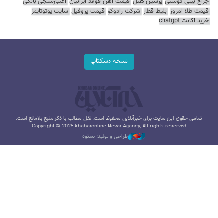
جراح بینی گوشتی
پرشین هتل
قیمت آهن فولاد ایرانیان
اعتبارسنجی بانکی
قیمت طلا امروز
بلیط قطار
شرکت رادوکو
قیمت پروفیل
سایت یوتوتایمز
خرید اکانت chatgpt
نسخه دسکتاپ
تمامی حقوق این سایت برای خبرآنلاین محفوظ است. نقل مطالب با ذکر منبع بلامانع است.
Copyright © 2025 khabaronline News Agancy, All rights reserved
طراحی و تولید: نستوه