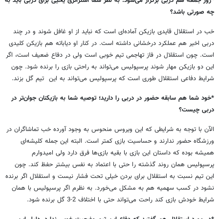
*روز جمعه هم دربی برگزار می‌شود. به نظر شما استراتژی یحیی برای دربی باید به
چه صورتی باشد؟
خب در استقلال قایدی بازیکن آماده‌ای است که نباید از او غافل شوند و در چند
دربی اخیر هم عملکرد درخشانی داشته است. در کنار او دیاباته هم بازیکن کلیدی
است. چون استقلال در فاز تهاجمی تیم خوبی است ولی در دفاع ضعیف است، اگر
این دو بازیکن مهار شوند پرسپولیس می‌تواند به راحتی بازی را برنده شود. چون
شرایط دفاعی استقلال طوری است که پرسپولیس می‌تواند به این تیم گل بزند.
*خود شما هم سابقه حضور در دربی را دارید؛ توصیه شما به بازیکنان جوان‌تر در
دربی چیست؟
الآن با توجه به شرایطی که این ویروس منحوس به وجود آورده خب تماشاگران در
ورزشگاه حضور ندارند و حساسیت بازی کمتر است. البته این جمله کلیشه‌ای
همیشه بوده که داستان این بازی با بقیه بازی‌ها فرق دارد ولی امیدوارم
پرسپولیس همان روند گذشته را حتی با اعتماد به نفس بیشتر حفظ کند. چون
این تیم نسبت به استقلال برای بردن خیلی تحت فشار نیست و استقلال اگر برنده
نشود در کسب سهمیه هم به مشکل می‌خورد. به نظرم اگر پرسپولیس با همان
شرایط خودش بازی کند راحت می‌تواند حتی با اختلاف 2-3 گل برنده شود.