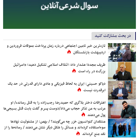
در بحث مشارکت کنید
تازه‌ترین خبر تامین اجتماعی درباره زمان پرداخت معوقات فروردین و
اردیبهشت بازنشستگان
ظریف مجددا هشدار داد: ائتلاف اسلامی تشکیل دهید؛ «اسرائیل
بزرگ» در راه است
دیاکو حسینی: ایران به لحاظ فیزیکی و مادی دارای قدرتی در حد یک
ابرقدرت نیست
اعترافات دختر بلاگری که حمیدرضا رجب‌زاده را به قتل رسانده/ او
مرتب به من تذکر حجاب می‌داد/دوست پسرم گفت بابت قتل بسیجی‌ها
پول می‌دهند
منتقدان کنوانسیون خزر چه می‌گویند؟ / بهمن: از مشغولیت نهادها
سوءاستفاده کرده‌اند و مسائل را شکل دیگر نشان می‌دهند / رسانه‌ها را از
نقد منع کرده‌اند