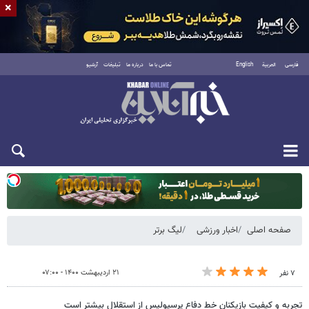
×
فارسی
العربية
English
تماس با ما
درباره ما
تبلیغات
آرشیو
یکشنبه ۱۸ مرداد ۱۴۰۵
صفحه اصلی
اخبار ورزشی
لیگ برتر
۲۱ اردیبهشت ۱۴۰۰ - ۰۷:۰۰
۷ نفر
تجربه و کیفیت بازیکنان خط دفاع پرسپولیس از استقلال بیشتر است