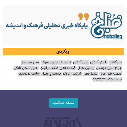
وبگردی
خبرآنلاین
راه نو آنلاین
بازی آنلاین
قیمت تلویزیون سونی
مبل مینیمال
جراح بینی گوشتی
پرشین هتل
قیمت آهن فولاد ایرانیان
اعتبارسنجی بانکی
قیمت طلا امروز
بلیط قطار
شرکت رادوکو
قیمت پروفیل
سایت یوتوتایمز
خرید اکانت chatgpt
نسخه دسکتاپ