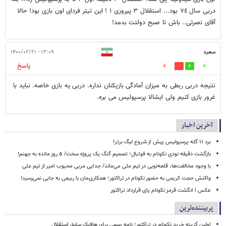
دربى سال ٧٤ بود... استقلال ٣ پيروزى ١ ! اين تيتر فرداى اون بازى بود! حالا
آقاى نصرتى.. باش تا صبح دولتت بدمد!
سعید
۱۳:۰۹ - ۱۴۰۰/۰۲/۲۱
پاسخ
4
4
نتیجه دربی ربطی به میزان آمادگی بازیکنان نداره. دربی یه بازی خاصه. نباید با
غرور بازی کنیم ولی ایشالا پرسپولیس می بره.
آخرین اخبار
برد ۱۱ گله پرسپولیس پیش از شروع لیگ برتر!
بازگشت دقیقه نودی نکونام به فوتبال؛ تصمیم گنگ یک پروژه سخت/ ۵ روز مانده به جهنم!
با وجود مخالفت‌ها، قلعه‌نویی در تیم ملی می‌ماند/ جدایی مربی محبوب امیر از تیم ملی
واکنش حجت کریمی به حضور نکونام در تراکتور؛ همکاری‌مان با ربیعی به جایی نمی‌رسید!
عکس | انگشت قرمز نکونام پای قرارداد تراکتور
پربیننده‌ترین
اولین گزینه خرید نکونام در تراکتور؛ نامه رسمی برای هافبک سابق استقلال