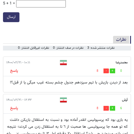
5 + 1 =
ارسال
نظرات
نظرات منتشر شده: 3
نظرات در صف انتشار: 0
نظرات غیرقابل انتشار: 0
محمدرضا
۱۰:۱۱ - ۱۴۰۰/۰۲/۲۱
پاسخ
8
0
بعد از دیدن بازیش با تیم سیزدهم جدول چشم بسته غیب میگی یا از قبل؟!
آرش
۱۲:۴۲ - ۱۴۰۰/۰۲/۲۱
پاسخ
8
6
يه بازى بود كه پرسپوليس انقدر آماده بود و نسبت به استقلال بازيكن داشت
كه تو همه جا پرسپوليسى ها صحبت از ٦ تا به استقلال زدن مى كردند؛ نتيجه
اون بازى ميدونيد چى شد؟ استقلال ٢٠ دقيقه اول ٣ تا به پرسپوليس زد... بله