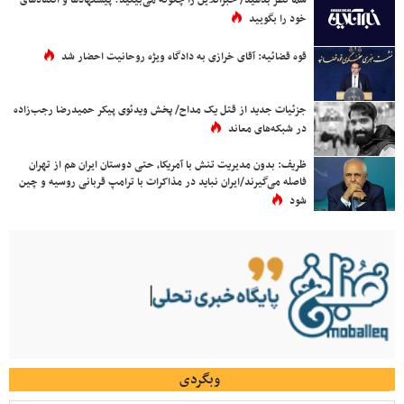
خود را بگویید
قوه قضائیه: آقای خرازی به دادگاه ویژه روحانیت احضار شد
جزئیات جدید از قتل یک مداح/ پخش ویدئوی پیکر حمیدرضا رجب‌زاده
در شبکه‌های معاند
ظریف: بدون مدیریت تنش با آمریکا، حتی دوستان ایران هم از تهران
فاصله می‌گیرند/ایران نباید در مذاکرات با ترامپ قربانی روسیه و چین
شود
وبگردی