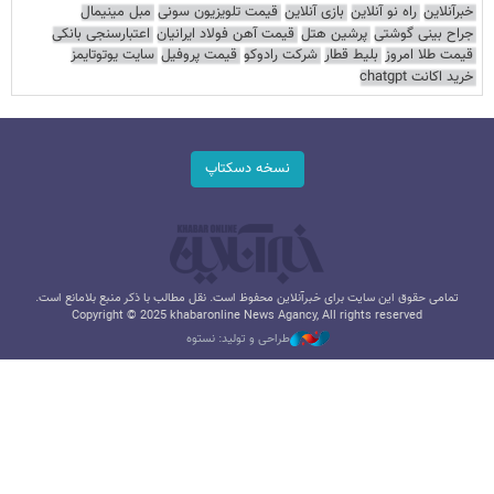
خبرآنلاین
راه نو آنلاین
بازی آنلاین
قیمت تلویزیون سونی
مبل مینیمال
جراح بینی گوشتی
پرشین هتل
قیمت آهن فولاد ایرانیان
اعتبارسنجی بانکی
قیمت طلا امروز
بلیط قطار
شرکت رادوکو
قیمت پروفیل
سایت یوتوتایمز
خرید اکانت chatgpt
نسخه دسکتاپ
تمامی حقوق این سایت برای خبرآنلاین محفوظ است. نقل مطالب با ذکر منبع بلامانع است.
Copyright © 2025 khabaronline News Agancy, All rights reserved
طراحی و تولید: نستوه