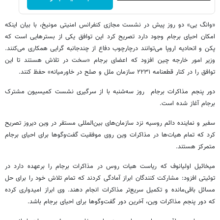
«وانگ یی» دو روز پیش در نشست مجازی کنفرانس امنیتی مونیخ، با بیان اینکه
امکان احیای برجام وجود دارد تصریح کرد این توافق یکی از بسترهایی است که
پکن و اتحادیه اروپا می‌توانند درچارچوب دفاع از چندجانبه گرایی همکاری می‌کنند.
وزیر امور خارجه چین افزود که اعضای برجام «سخت در تلاش هستند تا این
توافق را در کنار قطعنامه ۲۲۳۱ سازمان ملل و صلح در خاورمیانه» حفظ کنند.
دور پنجم مذاکرات برجام روز سه‌شنبه با از سرگیری نشست کمیسیون مشترک‌
برجام آغاز شده است.
سفیر و نماینده دائم روسیه نزد سازمان‌های بین‌المللی مستقر در وین دیروز تصریح
کرد که تمام هیات‌ها در مذاکرات وین روی موفقیت گفت‌وگوها برای احیای برجام
متمرکز هستند.
میخائیل اولیانوف که ریاست هیات روس در مذاکرات برجام را برعهده دارد در
توئیتی افزود: مشارکت کنندگان ابراز آمادگی کردند که تمام تلاش خود را برای حل
مسائل باقی‌مانده و تکمیل سریع‌تر مذاکرات انجام دهند. وی ابراز امیدواری کرده
که دور پنجم مذاکرات وین، آخرین دور گفت‌وگوها برای احیای برجام باشد.