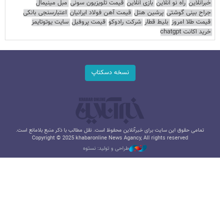
خبرآنلاین
راه نو آنلاین
بازی آنلاین
قیمت تلویزیون سونی
مبل مینیمال
جراح بینی گوشتی
پرشین هتل
قیمت آهن فولاد ایرانیان
اعتبارسنجی بانکی
قیمت طلا امروز
بلیط قطار
شرکت رادوکو
قیمت پروفیل
سایت یوتوتایمز
خرید اکانت chatgpt
نسخه دسکتاپ
تمامی حقوق این سایت برای خبرآنلاین محفوظ است. نقل مطالب با ذکر منبع بلامانع است.
Copyright © 2025 khabaronline News Agancy, All rights reserved
طراحی و تولید: نستوه