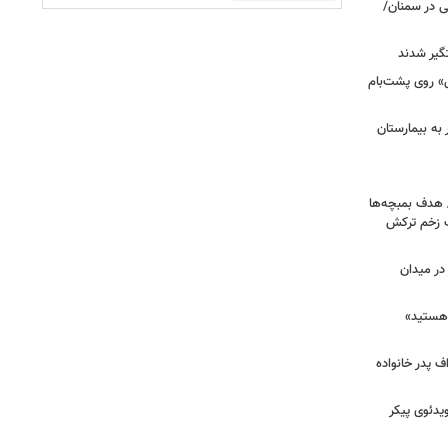
نی در سمنان/
گیر شدند
عزرائیل» روی پشت‌بام
اک در پاساژ علاءالدین؛ ۶ نفر به بیمارستان
/ هدف بمبچه‌ها
ان برای یک زخم ترکش
در میدان
هستید»
/ اعتراف پدر خانواده
یدئوی پیکر