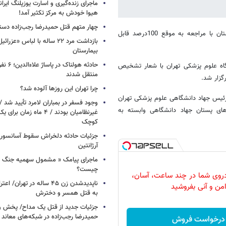
ماجرای زنده‌گیری و اسارت یوزپلنگ ایرا
هیوا خودش به مرکز تکثیر آمد!
چهار متهم قتل حمیدرضا رجب‌زاده دست
دبیر اجرایی همایش بهبودیافتگان از سرطان پستان گفت: بیماری سرطان پستان با مراجعه به موقع 100درصد قابل
بازداشت مرد ۲۲ ساله با لباس «
بیمارستان
حادثه هولن
گاه علوم پزشکی تهران با شعار تشخیص
منتقل شدند
گزار شد.
چرا تهران این روزها آلوده شد؟
ئیس جهاد دانشگاهی علوم پزشکی تهران
وجود فسفر در بمباران لامرد تأیید شد 
‌های پستان جهاد دانشگاهی وابسته به
غیرنظامیان بودند / ۴ ماه زم
کوچک
جزئیات حادثه دلخراش سقوط آسانسور 
آرژانتین
ماجرای پیامک « مشمول سهمیه جنگ 
چیست؟
روی شما در چند ساعت، آسان،
ناپدیدشدن زن ۴۵ ساله در تهران
امن و آنی بفروشید
به قتل همسر و دخترش
جزئیات جدید از قتل یک مداح/ پخش و
حمیدرضا رجب‌زاده در شبکه‌های معاند
درخواست فروش