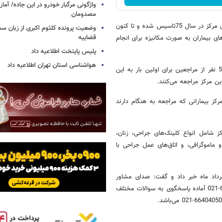
واژگونی مرگبار خودرو در این جاده/ آمار
مصدومان
حسینیان در ادامه ضمن اشاره به سابقه فعالیت‌های این مرکز اظهار داشت‌:‌این مرکز در سال 75تاسیس شده و تا کنون
وضعیت پرونده کلثوم اکبری از زبان س
قضاییه
نده‌های بیماران به صورت مکانیزه برای انجام
پلیس پایتخت اطلاعیه داد
هواشناسی استان تهران اطلاعیه داد
وی در ادامه افزود: روزانه نزدیک به 200تا 300نفر مراجعه داریم که بالای 50 نفر از مراجعین برای اولین بار به این
کز بیمارانی که مراجعه به هنگام دارند
ز شامل انواع کلینک‌های جراحی، زنان،
و ماموگرافی، و اتاق‌های عمل جراحی با
خرداد ماه خبر داد و گفت: صدای مشاور
رایگان بیماری‌های پستان با بهره گیری از کادر مجرب با شماره تلفن 66404020-021 آماده پاسخگوی به سوالات مختلف