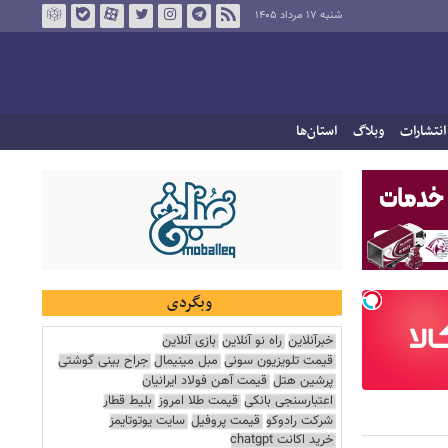
شنبه ۱۷ مرداد ۱۴۰۵
انتشارات
وبلاگ
استان‌ها
وبگردی
خبرآنلاین
راه نو آنلاین
بازی آنلاین
قیمت تلویزیون سونی
مبل مینیمال
جراح بینی گوشتی
پرشین هتل
قیمت آهن فولاد ایرانیان
اعتبارسنجی بانکی
قیمت طلا امروز
بلیط قطار
شرکت رادوکو
قیمت پروفیل
سایت یوتوتایمز
خرید اکانت chatgpt