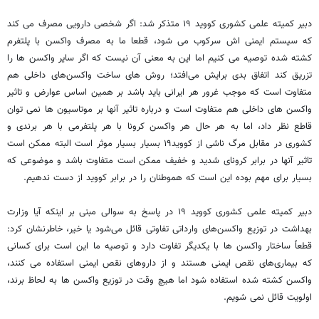
دبیر کمیته علمی کشوری کووید ۱۹ متذکر شد: اگر شخصی دارویی مصرف می ‌کند
که سیستم ایمنی اش سرکوب می شود، قطعا ما به مصرف واکسن با پلتفرم
کشته شده توصیه می ‌کنیم اما این به معنی آن نیست که اگر سایر واکسن ‌ها را
تزریق کند اتفاق بدی برایش می‌افتد؛ روش های ساخت واکسن‌های داخلی هم
متفاوت است که موجب غرور هر ایرانی باید باشد بر همین اساس عوارض و تاثیر
واکسن‌ های داخلی هم متفاوت است و درباره تاثیر آنها بر موتاسیون ‌ها نمی ‌توان
قاطع نظر داد، اما به هر حال هر واکسن کرونا با هر پلتفرمی با هر برندی و
کشوری در مقابل مرگ ناشی از کووید۱۹ بسیار بسیار موثر است البته ممکن است
تاثیر آنها در برابر کرونای شدید و خفیف ممکن است متفاوت باشد و موضوعی که
بسیار برای مهم بوده این است که هموطنان را در برابر کووید از دست ندهیم.
دبیر کمیته علمی کشوری کووید ۱۹ در پاسخ به سوالی مبنی بر اینکه آیا وزارت
بهداشت در توزیع واکسن‌های وارداتی تفاوتی قائل می‌شود یا خیر، خاطرنشان کرد:
قطعاً ساختار واکسن ‌ها با یکدیگر تفاوت دارد و توصیه ما این است برای کسانی
که بیماری‌های نقص ایمنی هستند و از داروهای نقص ایمنی استفاده می ‌کنند،
واکسن کشته شده استفاده شود اما هیچ وقت در توزیع واکسن ‌ها به لحاظ برند،
اولویت قائل نمی ‌شویم.