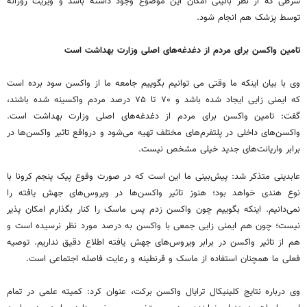
شرطی که از نظر بالینی امکان این موضوع وجود داشته باشد و ویزیت روزانه
توسط پزشک هم انجام شود.
تامین واکسن برای مردم از دغدغه‌های اصلی وزارت بهداشت است
وی با بیان اینکه ما وقتی می ‌توانیم بگوییم جامعه ما از واکسن سود برده است
که ایمنی زایی ایجاد شده باشد و ۷۰ تا ۷۵ درصد مردم واکسینه شده باشند،
گفت: تامین واکسن برای مردم از دغدغه‌های اصلی وزارت بهداشت است.
واکسن‌های داخلی در پلتفرم‌های مختلف تهیه می‌شود و درواقع تاثیر واکسن‌ها در
برابر واریانت‌های جدید خیلی مشخص نیست.
عابدینی متذکر شد: پیش‌بینی ما این است که در صورت وقوع پیک پنجم کرونا با
نوع هندی خواهد بود؛ هنوز تاثیر واکسن‌ها در ویروس‌های جهش یافته را
نمی‌دانیم. اینکه بگوییم چون واکسن زدم پس ماسک را کنار بگذارم امکان پذیر
نیست؛ چون هم ایمنی زایی جمعی با واکسن به درصد مورد نظر نرسیده است و
هم از تاثیر واکسن در برابر ویروس‌های جهش یافته اطلاع دقیق نداریم. توصیه
فعلی ما همچنان استفاده از ماسک و قرنطینه و رعایت فاصله اجتماعی است.
وی درباره نتایج کلینیکال ترایال واکسن برکت، عنوان کرد: کمیته علمی در تمام