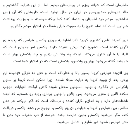
خاطرمان است که شبانه روزی در بیمارستان بودیم، اما از این شرایط گذشتیم و
حالا داروهای ضدویروسی در ایران در حال تولید است، داروهایی که آن زمان
نداشتیم. مردم باید اطمینان و اعتماد کنند کما اینکه خواسته ما و وزارت بهداشت
هم این است که تمام نتایج را به صورت خیلی شفاف در اختیار مردم بگذاریم.
دبیر کمیته علمی کشوری کووید ۱۹با اشاره به جریان واکسن هراسی که پدیده ای
نگران کننده است، تشریح کرد: برخی عقیده دارند واکسن امر جدیدی است که
افراد را با آن کنترل می‌کنند. اینکه چه واکسنی بزنیم و چه واکسنی بهتر است
همیشه گفته می‌شود بهترین واکسن، واکسنی است که در اختیار شما است.
وی افزود: عوارض کرونا بسیار بالا و خطرناک است و حتی به تازگی فهمیده ایم
برخی بعد از بهبود کرونا به دیابت مبتلا شدند؛ زیرا ممکن است کرونا بر سلول
پانکراس اثر بگذارد و تولید انسولین مختل شود؛ گاهی اوقات التهابات موجب
سکته قلبی و مغزی می‌شود. پس وقتی با چنین بیماری روبه رو هستیم که ابعاد
ناشناخته‌ای دارد و به اندازی نگران کننده و ترسناک است که فکر می‌کنم هر عقل
سالمی بین عوارض کرونا و عوارض تزریق واکسن، ترجیح می ‌دهد واکسن دریافت
کند، مگر می‌شود واکسنی بدون عارضه باشد، عارضه از تب خفیف، درد بدن تا
حتی عوارض شدید غیر شایع را شامل می‌شود.