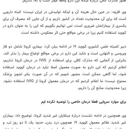
هنوز مدارک کافی درباره اینکه این دارو واقعا موثر است یا نه، نداریم.
وی افزود: در عین حال هزینه آن و اینکه تولیدش در ایران نیست؛ البته دارویی
است که برای آن محدودیت تعداد در کشور داریم و از آن جایی که مصرف آن برای
یکسری از بیمارانمان ضروری است، نمی ‌توانیم بگوییم که این را به عنوان دارو در
کووید استفاده کنیم زیرا در برخی مواقع حتی اثر معکوس داشته است.
دبیر کمیته علمی کشوری کووید ۱۹ در ادامه بیان کرد: بیماری کرونا شامل دو فاز
ویروسی و التهابی است و شاید این دارو در برخی مواقع اوضاع بیمار را بدتر کند.
بنابراین از آنجایی که مدارک کافی برای استفاده از IVIG در درمان کرونا نداریم،
اعلام کردیم که این دارو به صورت معمول اصلا نباید در درمان کووید استفاده
شود، اما گاهی ممکن است مجبور شویم که در آن صورت بنابر تجویز پزشک
ممنوع نیست؛ ما اعلام کردیم که در درمان معمول کرونا از IVIG استفاده نشود.
زیرا محدودیت منابع آن را داریم.
برای موارد سرپایی فعلا درمان خاصی را توصیه نکرده ایم
وی همچنین در ادامه نشست درباره مبتلایان غیر شدید کرونا، توضیح داد: بیماران
غیر شدید علائم معمول کووید ۱۹ همچون درد بدن، حدود یک تا دو روز تب و