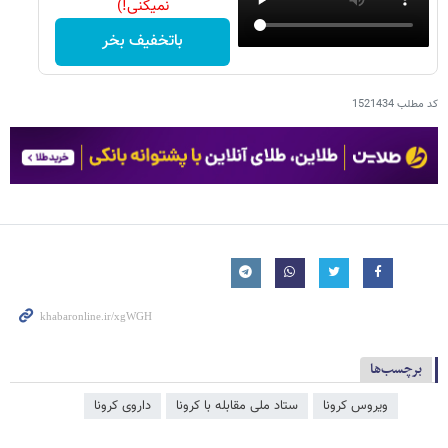
نمیکنی!)
باتخفیف بخر
کد مطلب
1521434
برچسب‌ها
ویروس کرونا
ستاد ملی مقابله با کرونا
داروی کرونا