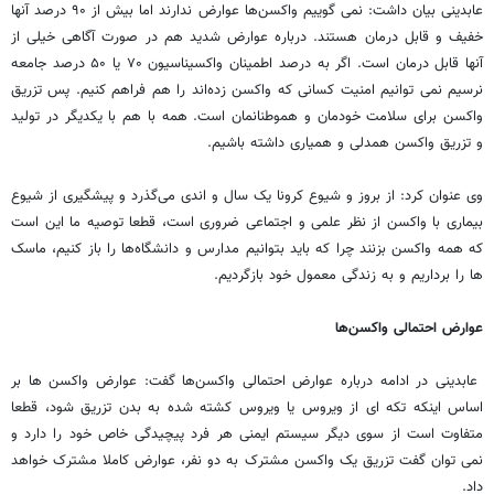
عابدینی بیان داشت: نمی گوییم واکسن‌ها عوارض ندارند اما بیش از ۹۰ درصد آنها
خفیف و قابل درمان هستند. درباره عوارض شدید هم در صورت آگاهی خیلی از
آنها قابل درمان است‌. اگر به درصد اطمینان واکسیناسیون ۷۰ یا ۵۰ درصد جامعه
نرسیم نمی ‌توانیم امنیت کسانی که واکسن زده‌اند را هم فراهم کنیم. پس تزریق
واکسن برای سلامت خودمان و هموطنانمان است. همه با هم با یکدیگر در تولید
و تزریق واکسن همدلی و همیاری داشته باشیم.
وی عنوان کرد: از بروز و شیوع کرونا یک سال و اندی می‌گذرد و پیشگیری از شیوع
بیماری با واکسن از نظر علمی و اجتماعی ضروری است، قطعا توصیه ما این است
که همه واکسن بزنند چرا که باید بتوانیم مدارس و دانشگاه‌ها را باز کنیم، ماسک
‌ها را برداریم و به زندگی معمول خود بازگردیم.
عوارض احتمالی واکسن‌ها
عابدینی در ادامه درباره عوارض احتمالی واکسن‌ها گفت: عوارض واکسن ها بر
اساس اینکه تکه ‌ای از ویروس یا ویروس کشته شده به بدن تزریق شود، قطعا
متفاوت است از سوی دیگر سیستم ایمنی هر فرد پیچیدگی خاص خود را دارد و
نمی ‌توان گفت تزریق یک واکسن مشترک به دو نفر، عوارض کاملا مشترک خواهد
داد.