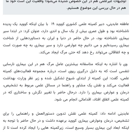
توجیهات غیرعلمی هم در این خصوص شنیده می‌شود؛ واقعیت این است خود ما
هم در حال بررسی این موضوع هستیم.
عاطفه عابدینی، دبیر کمیته علمی کشوری کووید ۱۹ با بیان اینکه کووید یک پدیده
ناشناخته بود و طول عمری بیش از یک سال و اندی دارد، عنوان کرد: در ابتدا سیر
بیماری ناشناخته بود، در حال حاضر در دنیا و ایران به دستاوردهایی از شناخت
بیماری رسیده‌ایم و می ‌دانیم چه عوارضی دارد و سیر بیماری به چه صورت است
و چه اتفاقاتی می‌تواند رخ دهد که حتی مرگ ایجاد می‌کند.
وی با اشاره به اینکه متاسفانه بیشترین عامل مرگ هم در این بیماری نارسایی
تنفسی است که به دلیل درگیری ریوی است، درباره مجموعه فعالیت‌های کمیته
علمی، گفت: این کمیته از ابتدای شیوع تشکیل شده و زیر نظر وزارت بهداشت
فعالیت می‌کند و نقش یک مشاور و راهنما در مسائل علمی مربوط به تشخیص،
درمان و عوارض بیماری را دارد. درحال حاضر با تغییر نگرش و ساختاری که در
کمیته علمی اتفاق افتاد، اقداماتی انجام می ‌شود.
عابدینی ادامه داد: کمیته علمی نقش تدوین دستورالعمل و راهنمایی را برای
تشخیص، درمان وعوارض بیماری کووید برعهده داشت و در حال حاضر با توجه به
اینکه ابعاد این بیماری بسیار وسیع است، زیرکمیته هایی را ایجاد کرده است تا از