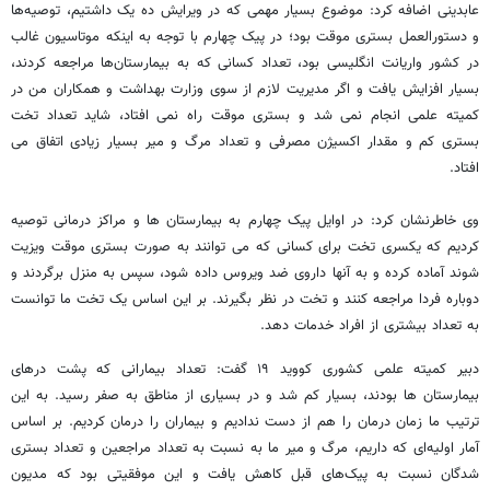
عابدینی اضافه کرد: موضوع بسیار مهمی که در ویرایش ده یک داشتیم، توصیه‌ها
و دستورالعمل بستری موقت بود؛ در پیک چهارم با توجه به اینکه موتاسیون غالب
در کشور واریانت انگلیسی بود، تعداد کسانی که به بیمارستان‌ها مراجعه کردند،
بسیار افزایش یافت و اگر مدیریت لازم از سوی وزارت بهداشت و همکاران من در
کمیته علمی انجام نمی ‌شد و بستری موقت راه نمی ‌افتاد، شاید تعداد تخت
بستری کم و مقدار اکسیژن مصرفی و تعداد مرگ و میر بسیار زیادی اتفاق می
افتاد.
وی خاطرنشان کرد: در اوایل پیک چهارم به بیمارستان‌ ها و مراکز درمانی توصیه
کردیم که یکسری تخت برای کسانی که می‌ توانند به صورت بستری موقت ویزیت
شوند آماده کرده و به آنها داروی ضد ویروس داده شود، سپس به منزل برگردند و
دوباره فردا مراجعه کنند و تخت در نظر بگیرند. بر این اساس یک تخت ما توانست
به تعداد بیشتری از افراد خدمات دهد.
دبیر کمیته علمی کشوری کووید ۱۹ گفت: تعداد بیمارانی که پشت درهای
بیمارستان‌ ها بودند، بسیار کم شد و در بسیاری از مناطق به صفر رسید. به این
ترتیب ما زمان درمان را هم از دست ندادیم و بیماران را درمان کردیم. بر اساس
آمار اولیه‌ای که داریم، مرگ و میر ما به نسبت به تعداد مراجعین و تعداد بستری
‌شدگان نسبت به پیک‌های قبل کاهش یافت و این موفقیتی بود که مدیون