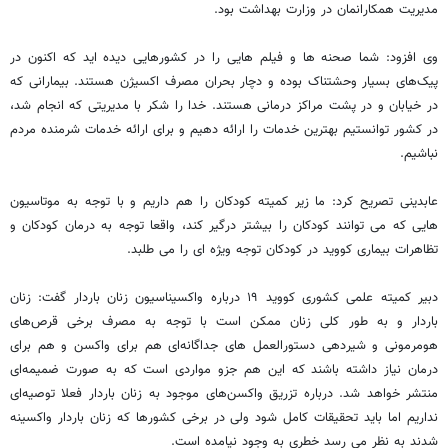
مدیریت همکارانمان در وزارت بهداشت بود.
وی افزود: شما صحنه‌ ها و فیلم‌ هایی را در کشورهایی دیده اید که اکنون در
پیک‌های بسیار وحشتناک بوده و دچار بحران مصرف اکسیژن هستند. بیمارانی که
در خیابان و در پشت مراکز درمانی هستند. خدا را شکر با مدیریتی که انجام شد،
در کشور توانستیم بهترین خدمات را ارائه دهیم و برای ارائه خدمات شرمنده مردم
نباشیم.
عابدینی تصریح کرد: ما زیر کمیته کودکان را هم داریم و با توجه به موتاسیون‌
هایی که می‌ توانند کودکان را بیشتر درگیر کند، واقعا توجه به درمان کودکان و
تظاهرات بیماری کووید در کودکان توجه ویژه ای را می ‌طلبد.
دبیر کمیته علمی کشوری کووید ۱۹ درباره واکسیناسیون زنان باردار گفت: زنان
باردار و به طور کلی زنان ممکن است با توجه به مصرف برخی قرص‌های
هومرمونی و شیردهی دستورالعمل های جداگانه‌ای هم برای واکسن و هم برای
درمان نیاز داشته باشند که این هم جزو مواردی است که به صورت ضمیمه‌ای
منتشر خواهد شد. درباره تزریق واکسن‌های موجود به زنان باردار فعلا توصیه‌ای
نداریم اما باید تحقیقات کامل شود ولی در برخی کشورها که زنان باردار واکسینه
شدند به نظر می ‌رسد خطری به وجود نیامده است.