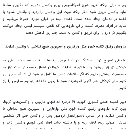
وی با بیان اینکه تقریبا هیچ اندیکاسیونی برای واکسن نداریم که بگوییم مطلقا
نباید واکسن تزریق شود مگر اینکه نوبت اول واکسن را زدید و واکنش شدید یا
لخته در بدنتان ایجاد شده است، گفت: البته در خیلی موارد احتیاط می‌کنیم و
شاید در افراد مصرف کننده برخی داروهایی که نقص سیستم ایمنی ایجاد می‌کند،
بگوییم دُز دارو را برای تزریق واکسن به مدت چند روز کاهش دهند.
داروهای رقیق کننده خون مثل وارفارین و آسپیرین هیچ تداخلی با واکسن ندارند
عابدینی تصریح کرد: به تازگی در دنیا برخی برندها در قالب مطالعات بالینی به
کودکان تزریق می‌شود ولی با توجه به اینکه کرونا در اطفال خفیف ‌تر است نیاز به
حساسیت بیشتری داریم که اگر اطلاعات علمی ما کامل تر شود ان شاالله سعی می
کنیم برای کودکان هم فکری اندیشیده شود تا بدون دغدغه بتوانیم مدارس را باز
کنیم.
دبیر کمیته علمی کشوری کووید ۱۹ درباره تداخلهای دارویی با واکسن‌های کرونا،
بیان کرد: داروهای رقیق کننده خون مثل وارفارین و آسپیرین هیچ تداخلی با
واکسن ندارند و بر اساس دستورالعمل ترومبوز پس از واکسن حتی اگر شخصی
سابقه آمبولی ریه، لخته ریه و پا داشته باشد اصلا نمی‌ گوییم واکسن نزند و