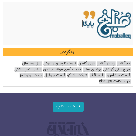
وبگردی
خبرآنلاین
راه نو آنلاین
بازی آنلاین
قیمت تلویزیون سونی
مبل مینیمال
جراح بینی گوشتی
پرشین هتل
قیمت آهن فولاد ایرانیان
اعتبارسنجی بانکی
قیمت طلا امروز
بلیط قطار
شرکت رادوکو
قیمت پروفیل
سایت یوتوتایمز
خرید اکانت chatgpt
نسخه دسکتاپ