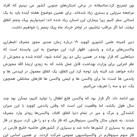
وی تصریح کرد:متاسفانه در برخی استان‌های جنوبی کشور می ‌بینیم که افراد
مراجعه سرپایی و بستری زیاد شده‌اند. برای همین موضوع هفته آینده باید به یک
استانی سفر کنیم زیرا بیماران این استان زیاد شده اند؛ امیدواریم پیک پنجم اتفاق
نیفتد، اما اگر مراقب نباشیم، در اواخر خرداد ماه پیک پنجم را خواهیم داشت.
دبیر کمیته علمی کشوری کووید ۱۹ درباره زمان صدور مجوز مصرف اضطراری
واکسن‌های برکت و پاستور، اظهار کرد: این موضوع به این وابسته است که
دیتاهایی که قرار بوده در همین یکی دو روز آماده شود، آماده شده و مجوزش از
نظر اجرایی برای وزارت بهداشت قابل عمل باشد که به زودی ان‌شا الله مجوزش
داده خواهد شد البته باید توجه کرد این اتفاق، یک اتفاق معمول در اپیدمی‌ ها و
پاندمی ‌ها است؛ ما برای واکسن ‌ها و ایمنی واکسن‌ ها فازهای مختلفی همچون
یک، دو و سه را تعریف می‌کنیم.
وی ادامه داد: اگر قرار بود که واکسن فلج اطفال را تولید کنیم، ممکن بود چند
سال طول بکشد، اما واقعیت این است که وقتی پاندمی کووید با این میزان
کشندگی و مرگ و میر در تمام دنیا اتفاق افتاد، واکسن‌ها زودتر وارد مصرف
شدند. به عنوان مثال واکسن سینوفارمی که فاز یک و دو را طی کرد، سریع در فاز
سوم به بسیاری از کشورها داده شد و بسیاری از کشورهای حاشیه خلیج فارس در
فاز سوم سینوفارم در واکسیناسیون عمومی شرکت کردند. بر همین اساس این