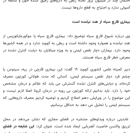
احتمال چند در میلیون بروز لخته ربطی به داروهای رقیق کننده خون و سابقه در
آمبولی ندارد و احتیاج به قطع داروها نیست.
بیماری قارچ سیاه از هند نیامده است
وی درباره شیوع قارچ سیاه توضیح داد: بیماری قارچ سیاه یا موکورمایکوزیس از
هند نیامده و همواره وجود داشته است و ربطی به کووید ندارد و در همه کشورها
وجود دارد. بیماران دچار نقص ایمنی و به ویژه مبتلایان به دیابت کنترل نشده در
معرض خطر قارچ سیاه هستند.
دبیر کمیته علمی کشوری کووید ۱۹ گفت: این بیماری قارچی در ریه، سینوس یا
چشم فرد دچار نقص سیستم ایمنی، کسانی که مدت طولانی کورتون مصرف
کرده‌اند و دیابتی‌های کنترل نشده گسترش می ‌یابد که علائم و درمان مشخص
خود را دارد. باید بدانیم ارائه کورتون بی‌ رویه در درمان کرونا اصلا لازم نیست و
این موضوع را در ویرایش دهم اصلاح کردیم و توصیه کردیم مصرف داروهایی که
سیستم ایمنی را تحلیل می ‌دهد به حداقل برسانیم.
عابدینی درباره ویدئوهای منتشره در فضای مجازی که نشان می‌دهد در محل
تزریق واکسن خاصیت آهنربایی ایجاد شده است، عنوان کرد:
این شایعه در فضای