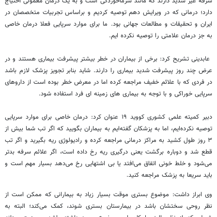
سرفه غیر شدید دارند که مانند سرماخوردگی است و به یک درمان معمولی احتیاج
دارد؛ درمانی که در ویرایش دهم توصیه کردیم و براساس تجربیات متخصصان در
ایران و تحقیقات و مطالعات جهانی بود. ما برای موارد سرپایی فعلا درمان خاصی
به جز درمان علامتی را توصیه نکرده ایم.
عابدینی تشریح کرد: برخی از بیماران در خطر بیشتر پیشرفت بیماری هستند و در
عرض چند روز پیشرفت شدید بیماری را دارند. شاید بنابر تجویز پزشک لازم باشد
در فردی که با علائم خفیف مراجعه کرده اما در معرض خطر بوده است از داروهای
سرپایی خوراکی و با توجه به بیماری های زمینه‌ ای فرد استفاده شود.
دبیر کمیته علمی کشوری کووید ۱۹ عنوان کرد: درمان خاصی برای موارد سرپایی
توصیه نکرده‌ایم، اما به پزشکان گفته‌ایم به بیماران بگویید که اگر تب شما بیش از
۳ روز طول کشید به مراکز درمانی مراجعه کرده و رادیولوژی ریه بگیرید و اگر تب
قطع شد و دوباره برگشت یعنی درگیری ریه رخ داده است، اگر علائم سرفه بدتر
می‌شود و خلط خونی اتفاق می‌افتد یا بی اشتهایی رخ می‌دهد بسیار مهم است و
باید سریعا به پزشک مراجعه کنید.
وی ابراز داشت: موضوع بستری موقت بسیار زیاد به بیمارانی که ممکن است از
نظر روحی سختشان باشد در بیمارستان بستری شوند، کمک می‌کند؛ البته به