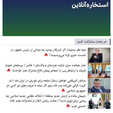
در بحث مشارکت کنید
شما نظر بدهید/ اگر خبرنگار بودید چه سوالی از رئیس جمهور در
نشست خبری فردا می‌پرسیدید؟
نماز جماعت سران ترکیه، عربستان و پاکستان + عکس / بن‌سلمان، شهباز
شریف و اردوغان پس از امضای پیمان دفاع مشترک نماز خواندند
سناتور آمریکایی خواهان ارسال اسلحه برای شورش در ایران شد / تد
کروز: فرقی نمی‌کند پسر شاه روی کار بیاید یا مریم رجوی، هر کسی جز
جمهوری اسلامی
«پیمان مکه» و آرایش جدید منطقه / ائتلاف نظامی جدید اسلامی چه
پیامی برای تهران دارد؟ / مثلث ریاض، آنکارا و اسلام‌آباد علیه خلاء
امنیتی غرب