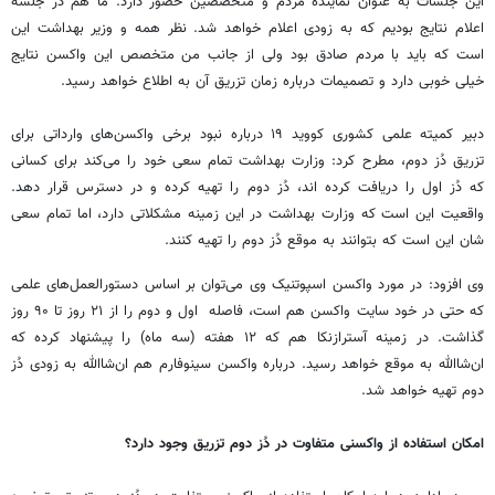
این جلسات به عنوان نماینده مردم و متخصصین حضور دارد. ما هم در جلسه
اعلام نتایج بودیم که به زودی اعلام خواهد شد. نظر همه و وزیر بهداشت این
است که باید با مردم صادق بود ولی از جانب من متخصص این واکسن نتایج
خیلی خوبی دارد و تصمیمات درباره زمان تزریق آن به اطلاع خواهد رسید.
دبیر کمیته علمی کشوری کووید ۱۹ درباره نبود برخی واکسن‌های وارداتی برای
تزریق دُز دوم، مطرح کرد: وزارت بهداشت تمام سعی خود را می‌کند برای کسانی
که دُز اول را دریافت کرده اند، دُز دوم را تهیه کرده و در دسترس قرار دهد.
واقعیت این است که وزارت بهداشت در این زمینه مشکلاتی دارد، اما تمام سعی‌
شان این است که بتوانند به موقع دُز دوم را تهیه کنند.
وی افزود: در مورد واکسن اسپوتنیک وی می‌توان بر اساس دستورالعمل‌های علمی
که حتی در خود سایت واکسن هم است، فاصله اول و دوم را از ۲۱ روز تا ۹۰ روز
گذاشت. در زمینه آسترازنکا هم که ۱۲ هفته (سه ماه) را پیشنهاد کرده که
ان‌شاالله به موقع خواهد رسید. درباره واکسن سینوفارم هم ان‌شاالله به زودی دُز
دوم تهیه خواهد شد.
امکان استفاده از واکسنی متفاوت در دُز دوم تزریق وجود دارد؟