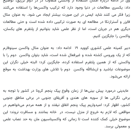
وی در ادامه درباره امکان استفاده از واکسنی متفاوت در دُز دوم تزریق، توضیح
داد: یکسری مطالعات در دنیا وجود دارد که ترکیب واکسن‌ها را استفاده می‌کنند
زیرا فکر می ‌کنند شاید ایمنی در این صورت بیشتر ایجاد می ‌شود. به عنوان مثال
فایزر و آسترازنکا در مطالعه‌ ای به صورت ترکیبی داده شده است و حتی مطالعات
دیگری هم در جریان است، اما از نظر علمی شاید بتوانیم از پلتفرم ‌های یکسان،
واکسن را جایگزین کنیم.
دبیر کمیته علمی کشوری کووید ۱۹ ادامه داد: به عنوان مثال واکسن سینوفارم
که از یک ویروس کشته شده و غیرفعال شده است، شاید بتوان واکسن دوم را با
واکسنی که از همین پلتفرم استفاده کرده، جایگزین کرد؛ البته خیلی نگران این
موضوعات نباشید و ان‌شاالله واکسن دوم با تلاش های وزارت بهداشت به موقع
ارائه می‌شود.
عابدینی درمورد پیش بینی‌ها از زمان وقوع پیک پنجم کرونا در کشور با توجه به
برخی نگرانی ها از سویه های هندی و آفریقای جنوبی در برخی مناطق جنوبی
کشور، اظهار کرد: امیدواریم پیک پنجم اتفاق نیفتد و از همه مردم می‌خواهیم در
مواقعی که لازم به خروج از منزل نیست، در خانه بماننند و مسافرت نروند؛ این
موضوع خیلی کمک کننده است تا زمانی که واکسیناسیون مان به حد نصاب علمی
و معمولی برسد.